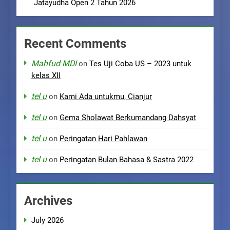
Jatayudha Open 2 Tahun 2026
Recent Comments
Mahfud MDI
on
Tes Uji Coba US – 2023 untuk
kelas XII
tel u
on
Kami Ada untukmu, Cianjur
tel u
on
Gema Sholawat Berkumandang Dahsyat
tel u
on
Peringatan Hari Pahlawan
tel u
on
Peringatan Bulan Bahasa & Sastra 2022
Archives
July 2026