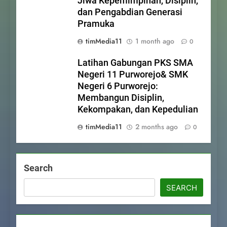
Jiwa Kepemimpinan, Disiplin,
dan Pengabdian Generasi
Pramuka
timMedia11
1 month ago
0
Latihan Gabungan PKS SMA
Negeri 11 Purworejo& SMK
Negeri 6 Purworejo:
Membangun Disiplin,
Kekompakan, dan Kepedulian
timMedia11
2 months ago
0
Search
SEARCH