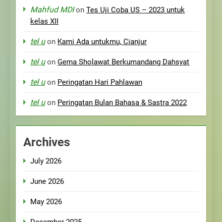
Mahfud MDI
on
Tes Uji Coba US – 2023 untuk
kelas XII
tel u
on
Kami Ada untukmu, Cianjur
tel u
on
Gema Sholawat Berkumandang Dahsyat
tel u
on
Peringatan Hari Pahlawan
tel u
on
Peringatan Bulan Bahasa & Sastra 2022
Archives
July 2026
June 2026
May 2026
December 2025