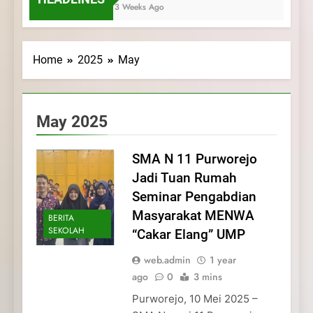
3 Weeks Ago
Home
2025
May
May 2025
SMA N 11 Purworejo
Jadi Tuan Rumah
Seminar Pengabdian
Masyarakat MENWA
BERITA
SEKOLAH
“Cakar Elang” UMP
web.admin
1 year
ago
0
3 mins
Purworejo, 10 Mei 2025 –