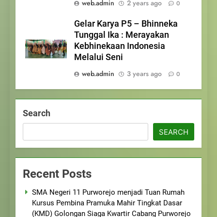
web.admin
2 years ago
0
Gelar Karya P5 – Bhinneka
Tunggal Ika : Merayakan
Kebhinekaan Indonesia
Melalui Seni
web.admin
3 years ago
0
Search
SEARCH
Recent Posts
SMA Negeri 11 Purworejo menjadi Tuan Rumah
Kursus Pembina Pramuka Mahir Tingkat Dasar
(KMD) Golongan Siaga Kwartir Cabang Purworejo