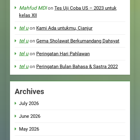
Mahfud MDI
on
Tes Uji Coba US – 2023 untuk
kelas XII
tel u
on
Kami Ada untukmu, Cianjur
tel u
on
Gema Sholawat Berkumandang Dahsyat
tel u
on
Peringatan Hari Pahlawan
tel u
on
Peringatan Bulan Bahasa & Sastra 2022
Archives
July 2026
June 2026
May 2026