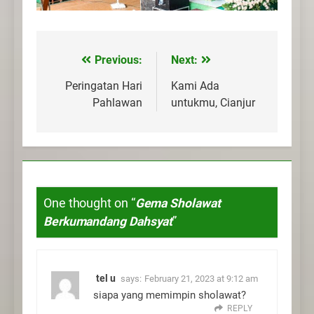
Previous:
Next:
Post
navigation
Peringatan Hari
Kami Ada
Pahlawan
untukmu, Cianjur
One thought on “
Gema Sholawat
Berkumandang Dahsyat
”
tel u
says:
February 21, 2023 at 9:12 am
siapa yang memimpin sholawat?
REPLY