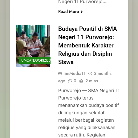
Negeri 11 Purworejo….
Read More
Budaya Positif di SMA
Negeri 11 Purworejo:
Membentuk Karakter
Religius dan Disiplin
UNCATEGORIZED
Siswa
timMedia11
3 months
ago
0
2 mins
Purworejo — SMA Negeri 11
Purworejo terus
menanamkan budaya positif
di lingkungan sekolah
melalui berbagai kegiatan
religius yang dilaksanakan
secara rutin. Kegiatan