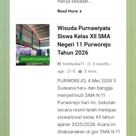
hanya sekadar…
Read More
Wisuda Purnawiyata
Siswa Kelas XII SMA
Negeri 11 Purworejo
Tahun 2026
UNCATEGORIZED
timMedia11
3 months
ago
0
3 mins
PURWOREJO, 4 Mei 2026 S
Suasana haru dan bangga
menyelimuti SMA N 11
Purworejo hari ini. Sekolah
secara resmi telah melepas
siswa/siswi kelas XII tahun
ajaran 2025/2026. Acara ini
dilaksanakan di gor SMA N 11