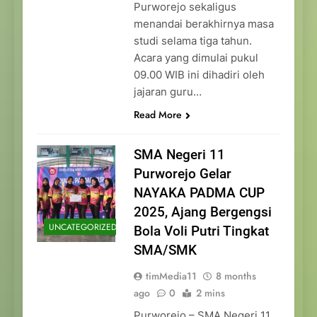
Purworejo sekaligus
menandai berakhirnya masa
studi selama tiga tahun.
Acara yang dimulai pukul
09.00 WIB ini dihadiri oleh
jajaran guru…
Read More
SMA Negeri 11
Purworejo Gelar
NAYAKA PADMA CUP
2025, Ajang Bergengsi
UNCATEGORIZED
Bola Voli Putri Tingkat
SMA/SMK
timMedia11
8 months
ago
0
2 mins
Purworejo – SMA Negeri 11