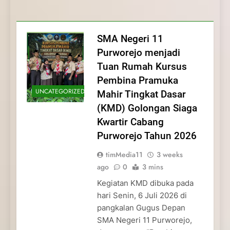
Membentuk Jiwa
Membentuk Jiwa Kepemimpinan,
Membangun Disiplin, Kekompakan, dan
Kwartir Cabang Purworejo Tahun 2026
Kepemimpinan, Disiplin,
Disiplin, dan Pengabdian Generasi
Kepedulian
dan Pengabdian Generasi
Pramuka
SMA Negeri 11
Pramuka
Purworejo menjadi
Tuan Rumah Kursus
Pembina Pramuka
UNCATEGORIZED
Mahir Tingkat Dasar
(KMD) Golongan Siaga
Kwartir Cabang
Purworejo Tahun 2026
timMedia11
3 weeks
ago
0
3 mins
Kegiatan KMD dibuka pada
hari Senin, 6 Juli 2026 di
pangkalan Gugus Depan
SMA Negeri 11 Purworejo,