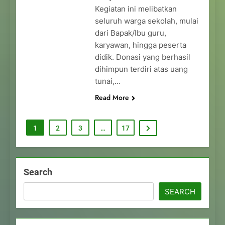
Kegiatan ini melibatkan
seluruh warga sekolah, mulai
dari Bapak/Ibu guru,
karyawan, hingga peserta
didik. Donasi yang berhasil
dihimpun terdiri atas uang
tunai,…
Read More
1
2
3
…
17
Search
SEARCH