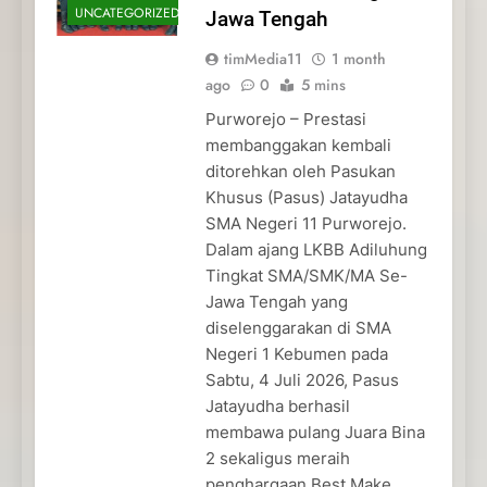
UNCATEGORIZED
Jawa Tengah
timMedia11
1 month
ago
0
5 mins
Purworejo – Prestasi
membanggakan kembali
ditorehkan oleh Pasukan
Khusus (Pasus) Jatayudha
SMA Negeri 11 Purworejo.
Dalam ajang LKBB Adiluhung
Tingkat SMA/SMK/MA Se-
Jawa Tengah yang
diselenggarakan di SMA
Negeri 1 Kebumen pada
Sabtu, 4 Juli 2026, Pasus
Jatayudha berhasil
membawa pulang Juara Bina
2 sekaligus meraih
penghargaan Best Make