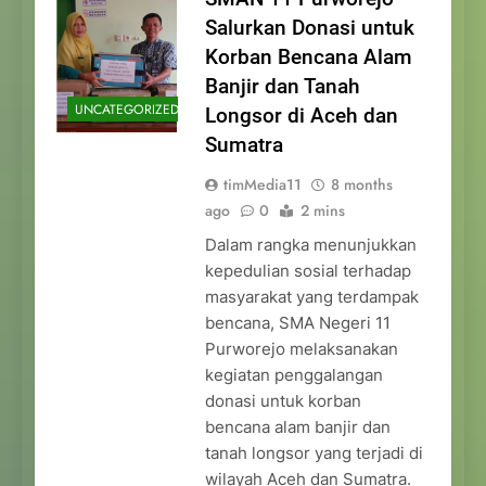
Salurkan Donasi untuk
Korban Bencana Alam
Banjir dan Tanah
UNCATEGORIZED
Longsor di Aceh dan
Sumatra
timMedia11
8 months
ago
0
2 mins
Dalam rangka menunjukkan
kepedulian sosial terhadap
masyarakat yang terdampak
bencana, SMA Negeri 11
Purworejo melaksanakan
kegiatan penggalangan
donasi untuk korban
bencana alam banjir dan
tanah longsor yang terjadi di
wilayah Aceh dan Sumatra.