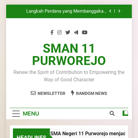
Rumah Kursus Pembina Pramuka Mahir
Skip
Tingkat Dasar (KMD) Golongan Siaga Kwartir
Langkah Perdana yang Membanggakan,
Cabang Purworejo Tahun 2026
to
Pasus Jatayudha Ukir Prestasi di LKBB
Adiluhung Se-Jawa Tengah
content
Kemah dan Pelantikan Calon Dewan
Ambalan SMA Negeri 11 Purworejo:
Membentuk Jiwa Kepemimpinan, Disiplin,
Latihan Gabungan PKS SMA Negeri 11
dan Pengabdian Generasi Pramuka
Purworejo& SMK Negeri 6 Purworejo:
SMAN 11
Membangun Disiplin, Kekompakan, dan
SMA Negeri 11 Purworejo menjadi Tuan
Kepedulian
PURWOREJO
Rumah Kursus Pembina Pramuka Mahir
Tingkat Dasar (KMD) Golongan Siaga Kwartir
Langkah Perdana yang Membanggakan,
Cabang Purworejo Tahun 2026
Pasus Jatayudha Ukir Prestasi di LKBB
Renew the Spirit of Contribution to Empowering the
Adiluhung Se-Jawa Tengah
Kemah dan Pelantikan Calon Dewan
Way of Good Character
Ambalan SMA Negeri 11 Purworejo:
Membentuk Jiwa Kepemimpinan, Disiplin,
Latihan Gabungan PKS SMA Negeri 11
NEWSLETTER
RANDOM NEWS
dan Pengabdian Generasi Pramuka
Purworejo& SMK Negeri 6 Purworejo:
Membangun Disiplin, Kekompakan, dan
Kepedulian
MENU
SMA Negeri 11 Purworejo menjadi Tuan 
HEADLINES