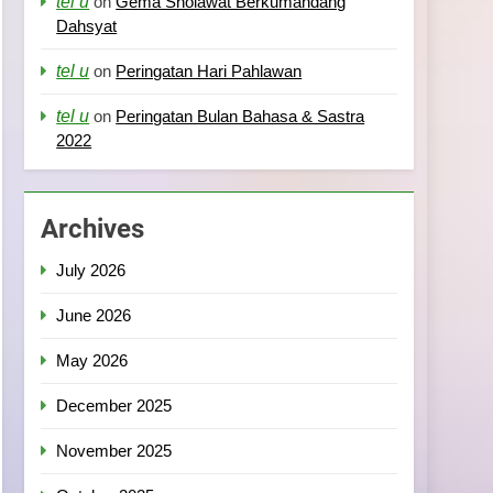
tel u
on
Gema Sholawat Berkumandang
Dahsyat
tel u
on
Peringatan Hari Pahlawan
tel u
on
Peringatan Bulan Bahasa & Sastra
2022
Archives
July 2026
June 2026
May 2026
December 2025
November 2025