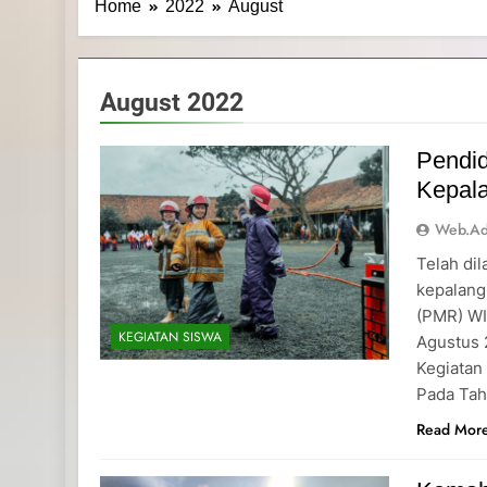
Home
2022
August
August 2022
Pendid
Kepal
Web.a
Telah di
kepalang
(PMR) WI
KEGIATAN SISWA
Agustus 
Kegiatan
Pada Tah
Read Mor