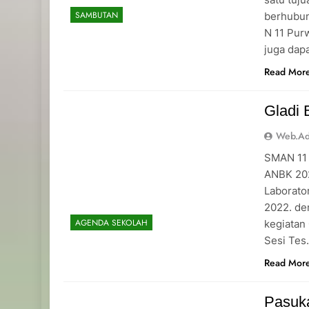
SAMBUTAN
berhubun
N 11 Pur
juga dap
Read Mor
Gladi
Web.a
SMAN 11 
ANBK 202
Laborato
2022. de
AGENDA SEKOLAH
kegiatan
Sesi Tes
Read Mor
Pasuk