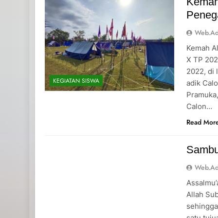
Kemah 
Penega
Web.a
Kemah Al
X TP 202
2022, di 
KEGIATAN SISWA
adik Cal
Pramuka,
Calon…
Read Mor
Sambu
Web.a
Assalmu’
Allah Su
sehingga
satu tuj