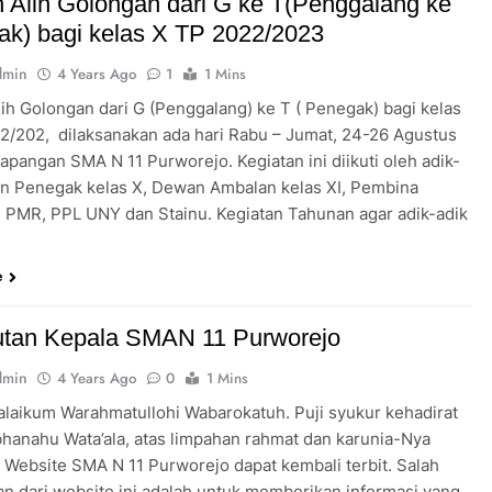
Alih Golongan dari G ke T(Penggalang ke
k) bagi kelas X TP 2022/2023
dmin
4 Years Ago
1
1 Mins
ih Golongan dari G (Penggalang) ke T ( Penegak) bagi kelas
2/202, dilaksanakan ada hari Rabu – Jumat, 24-26 Agustus
lapangan SMA N 11 Purworejo. Kegiatan ini diikuti oleh adik-
on Penegak kelas X, Dewan Ambalan kelas XI, Pembina
 PMR, PPL UNY dan Stainu. Kegiatan Tahunan agar adik-adik
e
tan Kepala SMAN 11 Purworejo
dmin
4 Years Ago
0
1 Mins
alaikum Warahmatullohi Wabarokatuh. Puji syukur kehadirat
bhanahu Wata’ala, atas limpahan rahmat dan karunia-Nya
 Website SMA N 11 Purworejo dapat kembali terbit. Salah
uan dari website ini adalah untuk memberikan informasi yang