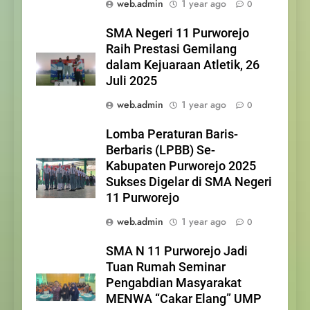
web.admin
1 year ago
0
SMA Negeri 11 Purworejo
Raih Prestasi Gemilang
dalam Kejuaraan Atletik, 26
Juli 2025
web.admin
1 year ago
0
Lomba Peraturan Baris-
Berbaris (LPBB) Se-
Kabupaten Purworejo 2025
Sukses Digelar di SMA Negeri
11 Purworejo
web.admin
1 year ago
0
SMA N 11 Purworejo Jadi
Tuan Rumah Seminar
Pengabdian Masyarakat
MENWA “Cakar Elang” UMP