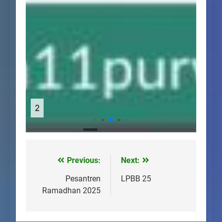
3
10
Previous:
Next:
Post
navigation
Pesantren
LPBB 25
Ramadhan 2025