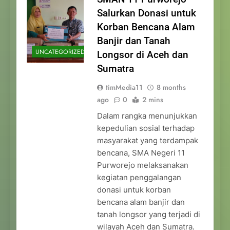
Salurkan Donasi untuk
Korban Bencana Alam
Banjir dan Tanah
UNCATEGORIZED
Longsor di Aceh dan
Sumatra
timMedia11
8 months
ago
0
2 mins
Dalam rangka menunjukkan
kepedulian sosial terhadap
masyarakat yang terdampak
bencana, SMA Negeri 11
Purworejo melaksanakan
kegiatan penggalangan
donasi untuk korban
bencana alam banjir dan
tanah longsor yang terjadi di
wilayah Aceh dan Sumatra.