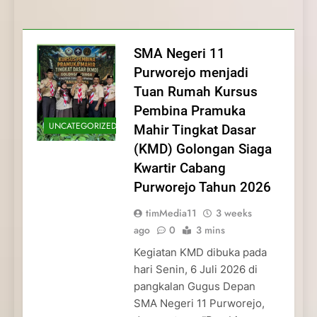
Membentuk Jiwa
Membentuk Jiwa Kepemimpinan,
Membangun Disiplin, Kekompakan, dan
Kwartir Cabang Purworejo Tahun 2026
Kepemimpinan, Disiplin,
Disiplin, dan Pengabdian Generasi
Kepedulian
dan Pengabdian Generasi
Pramuka
SMA Negeri 11
Pramuka
Purworejo menjadi
Tuan Rumah Kursus
Pembina Pramuka
UNCATEGORIZED
Mahir Tingkat Dasar
(KMD) Golongan Siaga
Kwartir Cabang
Purworejo Tahun 2026
timMedia11
3 weeks
ago
0
3 mins
Kegiatan KMD dibuka pada
hari Senin, 6 Juli 2026 di
pangkalan Gugus Depan
SMA Negeri 11 Purworejo,