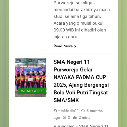
Purworejo sekaligus
menandai berakhirnya masa
studi selama tiga tahun.
Acara yang dimulai pukul
09.00 WIB ini dihadiri oleh
jajaran guru…
Read More
SMA Negeri 11
Purworejo Gelar
NAYAKA PADMA CUP
2025, Ajang Bergengsi
UNCATEGORIZED
Bola Voli Putri Tingkat
SMA/SMK
timMedia11
8 months
ago
0
2 mins
Purworejo – SMA Negeri 11