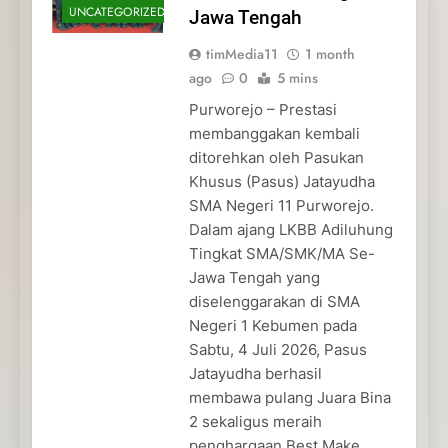
UNCATEGORIZED
Jawa Tengah
timMedia11
1 month
ago
0
5 mins
Purworejo – Prestasi
membanggakan kembali
ditorehkan oleh Pasukan
Khusus (Pasus) Jatayudha
SMA Negeri 11 Purworejo.
Dalam ajang LKBB Adiluhung
Tingkat SMA/SMK/MA Se-
Jawa Tengah yang
diselenggarakan di SMA
Negeri 1 Kebumen pada
Sabtu, 4 Juli 2026, Pasus
Jatayudha berhasil
membawa pulang Juara Bina
2 sekaligus meraih
penghargaan Best Make