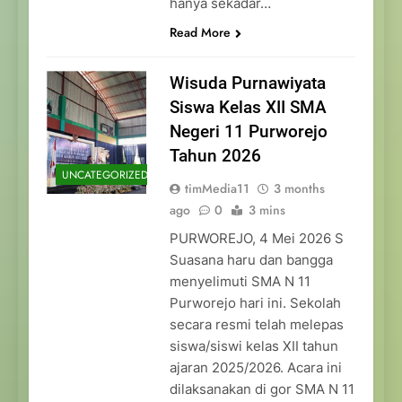
hanya sekadar…
Read More
Wisuda Purnawiyata
Siswa Kelas XII SMA
Negeri 11 Purworejo
Tahun 2026
UNCATEGORIZED
timMedia11
3 months
ago
0
3 mins
PURWOREJO, 4 Mei 2026 S
Suasana haru dan bangga
menyelimuti SMA N 11
Purworejo hari ini. Sekolah
secara resmi telah melepas
siswa/siswi kelas XII tahun
ajaran 2025/2026. Acara ini
dilaksanakan di gor SMA N 11