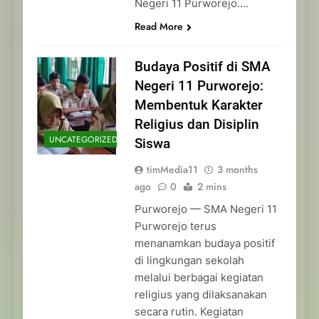
Negeri 11 Purworejo….
Read More
Budaya Positif di SMA
Negeri 11 Purworejo:
Membentuk Karakter
Religius dan Disiplin
UNCATEGORIZED
Siswa
timMedia11
3 months
ago
0
2 mins
Purworejo — SMA Negeri 11
Purworejo terus
menanamkan budaya positif
di lingkungan sekolah
melalui berbagai kegiatan
religius yang dilaksanakan
secara rutin. Kegiatan