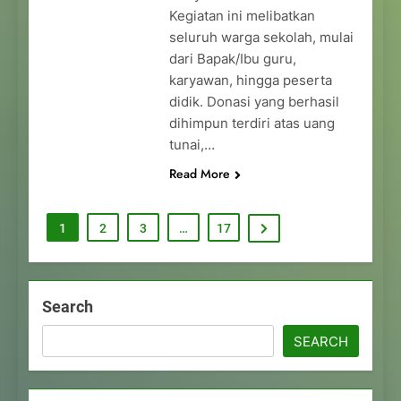
Kegiatan ini melibatkan
seluruh warga sekolah, mulai
dari Bapak/Ibu guru,
karyawan, hingga peserta
didik. Donasi yang berhasil
dihimpun terdiri atas uang
tunai,…
Read More
1
2
3
…
17
Search
SEARCH