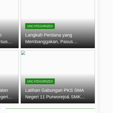
embentuk Jiwa Kepemimpinan, Disiplin,
jo: Membangun Disiplin, Kekompakan,
UNCATEGORIZED
un 2026
o
Langkah Perdana yang
rsus
Membanggakan, Pasus
dan Disiplin Siswa
Jatayudha Ukir Prestasi di
longan
LKBB Adiluhung Se-Jawa
Tengah
UNCATEGORIZED
alon
Latihan Gabungan PKS SMA
geri
Negeri 11 Purworejo& SMK
k Jiwa
Negeri 6 Purworejo:
 dan
Membangun Disiplin,