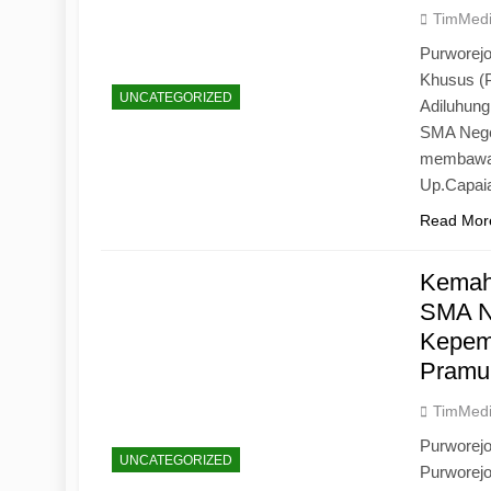
TimMed
Purworejo
Khusus (
UNCATEGORIZED
Adiluhun
SMA Neger
membawa 
Up.Capaia
Read Mor
Kemah
SMA N
Kepemi
Pramu
TimMed
Purworej
UNCATEGORIZED
Purworej