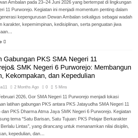
an Ambalan pada 23–24 Juni 2026 yang bertempat di lingkungan
i 11 Purworejo. Kegiatan ini menjadi momentum penting dalam
egenerasi kepengurusan Dewan Ambalan sekaligus sebagai wadah
 karakter, kepemimpinan, kedisiplinan, serta penguatan jiwa
kaan…
e
an Gabungan PKS SMA Negeri 11
rejo& SMK Negeri 6 Purworejo: Membangun
in, Kekompakan, dan Kepedulian
ia11
2 Months Ago
0
5 Mins
Februari 2026, Gor SMA Negeri 11 Purworejo menjadi lokasi
aan latihan gabungan PKS antara PKS Jatayudha SMA Negeri 11
o dan PKS Dharma Atma Jaya SMK Negeri 6 Purworejo. Kegiatan
sung tema “Satu Barisan, Satu Tujuan: PKS Pelajar Berkarakter
 Berlalu Lintas”, yang dirancang untuk menanamkan nilai disiplin,
an, kepedulian, dan…