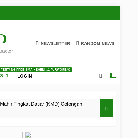
O
NEWSLETTER
RANDOM NEWS
racter
A TENTANG PPDB SMA NEGERI 11 PURWOREJO
ES
LOGIN
Mahir Tingkat Dasar (KMD) Golongan
 LKBB Adiluhung Se-Jawa Tengah