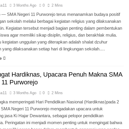
ia11
3 Months Ago
0
2 Mins
o — SMA Negeri 11 Purworejo terus menanamkan budaya positif
ngan sekolah melalui berbagai kegiatan religius yang dilaksanakan
tin. Kegiatan tersebut menjadi bagian penting dalam pembentukan
iswa agar memiliki sikap disiplin, religius, dan berakhlak mulia.
u kegiatan unggulan yang diterapkan adalah shalat dzuhur
 yang dilaksanakan setiap hari di lingkungan sekolah….
e
gat Hardiknas, Upacara Penuh Makna SMA
 11 Purworejo
ia11
3 Months Ago
0
2 Mins
gka memperingati Hari Pendidikan Nasional (Hardiknas)pada 2
, SMA Negeri 11 Purworejo mengadakan upacara untuk
 jasa Ki Hajar Dewantara, sebagai pelopor pendidikan
ia. Peringatan ini menjadi momen penting untuk mengingat bahwa