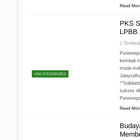
Read Mor
PKS S
LPBB 
TimMed
Purworejo
kembali 
muda mela
UNCATEGORIZED
Jatayudh
*”Solidar
sukses di
Purworej
Read Mor
Budaya
Memben