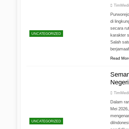
TimMed
Purworej
di lingku
secara ru
UNCATEGORIZED
karakter s
Salah sat
berjamaah
Read Mor
Seman
Negeri
TimMed
Dalam ran
Mei 2026
mengenang
UNCATEGORIZED
diIndones