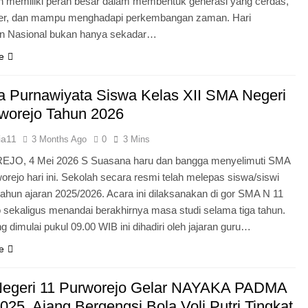
n memiliki peran besar dalam membentuk generasi yang cerdas,
ter, dan mampu menghadapi perkembangan zaman. Hari
an Nasional bukan hanya sekadar…
e
 Purnawiyata Siswa Kelas XII SMA Negeri
worejo Tahun 2026
ia11
3 Months Ago
0
3 Mins
O, 4 Mei 2026 S Suasana haru dan bangga menyelimuti SMA
orejo hari ini. Sekolah secara resmi telah melepas siswa/siswi
 tahun ajaran 2025/2026. Acara ini dilaksanakan di gor SMA N 11
 sekaligus menandai berakhirnya masa studi selama tiga tahun.
g dimulai pukul 09.00 WIB ini dihadiri oleh jajaran guru…
e
egeri 11 Purworejo Gelar NAYAKA PADMA
25, Ajang Bergengsi Bola Voli Putri Tingkat