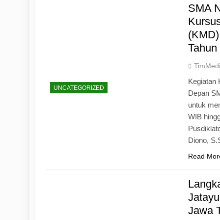
SMA N
Kursu
(KMD)
Tahun
TimMed
Kegiatan 
UNCATEGORIZED
Depan SM
untuk mem
WIB hingg
Pusdiklat
Diono, S
Read Mor
Langk
Jatayu
Jawa 