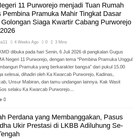
egeri 11 Purworejo menjadi Tuan Rumah
Pengabdian Generasi P
s Pembina Pramuka Mahir Tingkat Dasar
 Golongan Siaga Kwartir Cabang Purworejo
 2026
ia11
4 Weeks Ago
0
3 Mins
KMD dibuka pada hari Senin, 6 Juli 2026 di pangkalan Gugus
A Negeri 11 Purworejo, dengan tema “Pembina Pramuka Unggul
bangun Pramuka yang berkarakter bangsa” dari pukul 15.00
a selesai, dihadiri oleh Ka Kwarcab Purworejo, Kadinas,
cab, Unsur Mabiran, dan tamu undangan lainnya. Kak Wasit
.Sos selaku Ka Kwarcab Purworejo…
e
ah Perdana yang Membanggakan, Pasus
dha Ukir Prestasi di LKBB Adiluhung Se-
Tengah