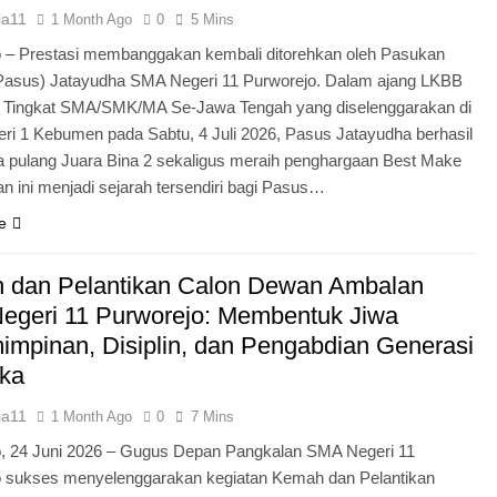
ia11
1 Month Ago
0
5 Mins
 – Prestasi membanggakan kembali ditorehkan oleh Pasukan
Pasus) Jatayudha SMA Negeri 11 Purworejo. Dalam ajang LKBB
g Tingkat SMA/SMK/MA Se-Jawa Tengah yang diselenggarakan di
i 1 Kebumen pada Sabtu, 4 Juli 2026, Pasus Jatayudha berhasil
pulang Juara Bina 2 sekaligus meraih penghargaan Best Make
n ini menjadi sejarah tersendiri bagi Pasus…
e
 dan Pelantikan Calon Dewan Ambalan
egeri 11 Purworejo: Membentuk Jiwa
mpinan, Disiplin, dan Pengabdian Generasi
ka
ia11
1 Month Ago
0
7 Mins
o, 24 Juni 2026 – Gugus Depan Pangkalan SMA Negeri 11
o sukses menyelenggarakan kegiatan Kemah dan Pelantikan