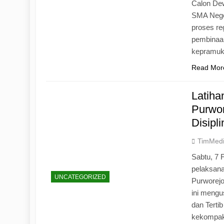
Calon Dew
SMA Neger
proses r
pembinaan
kepramu
Read Mor
Latih
Purwo
Disipl
TimMed
Sabtu, 7 
pelaksan
UNCATEGORIZED
Purworej
ini mengu
dan Tertib
kekompak