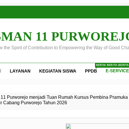
SMAN 11 PURWOREJ
 the Spirit of Contribution to Empowering the Way of Good Cha
BERISI BERITA-BERIT
E-SERVIC
LAYANAN
KEGIATAN SISWA
PPDB
ejo
 Calon
S SMA
ursus
s
egeri 11
 SMK
11 Purworejo menjadi Tuan Rumah Kursus Pembina Pramuka 
ir Cabang Purworejo Tahun 2026
r Tingkat
i di LKBB
 Jiwa
Membangun
di pangkalan Gugus Depan
ehkan oleh Pasukan Khusus
SMA Negeri 11 Purworejo
o menjadi lokasi pelaksanaan
 Siaga
ngah
, dan
dan
dana yang Membanggakan, Pasus Jatayudha Ukir Prestasi di
ejo Tahun
Pramuka