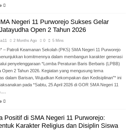
e
MA Negeri 11 Purworejo Sukses Gelar
Jatayudha Open 2 Tahun 2026
ia11
2 Months Ago
0
5 Mins
* – Patroli Keamanan Sekolah (PKS) SMA Negeri 11 Purworejo
menunjukkan komitmennya dalam membangun karakter generasi
lui penyelenggaraan *Lomba Peraturan Baris Berbaris (LPBB)
a Open 2 Tahun 2026. Kegiatan yang mengusung tema
itas dalam Barisan, Wujudkan Kekompakan dan Kedisiplinan”* ini
laksanakan pada *Sabtu, 25 April 2026 di GOR SMA Negeri 11
o….
e
 Positif di SMA Negeri 11 Purworejo:
tuk Karakter Religius dan Disiplin Siswa