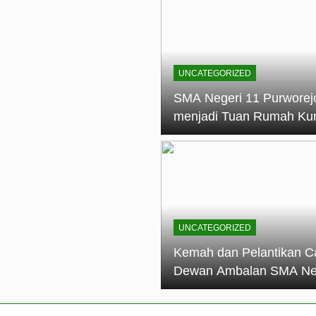
elantikan Calon Dewan Ambalan SMA Negeri 11 Purworejo: M
dian Generasi Pramuka
ungan PKS SMA Negeri 11 Purworejo& SMK Negeri 6 Purwore
ian
UNCATEGORIZED
eri 11 Purworejo Sukses Gelar LPBB Jatayudha Open 2 Tah
SMA Negeri 11 Purworej
menjadi Tuan Rumah Ku
tif di SMA Negeri 11 Purworejo: Membentuk Karakter Religius 
Pembina Pramuka Mahir
Tingkat Dasar (KMD) Go
Siaga Kwartir Cabang
Purworejo Tahun 2026
UNCATEGORIZED
Kemah dan Pelantikan C
Dewan Ambalan SMA Ne
11 Purworejo: Membentu
Kepemimpinan, Disiplin,