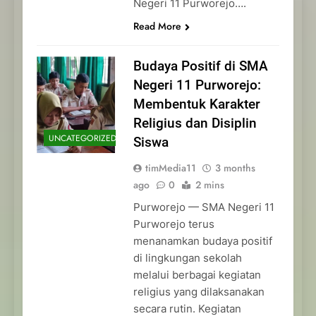
Negeri 11 Purworejo….
Read More
Budaya Positif di SMA
Negeri 11 Purworejo:
Membentuk Karakter
Religius dan Disiplin
UNCATEGORIZED
Siswa
timMedia11
3 months
ago
0
2 mins
Purworejo — SMA Negeri 11
Purworejo terus
menanamkan budaya positif
di lingkungan sekolah
melalui berbagai kegiatan
religius yang dilaksanakan
secara rutin. Kegiatan