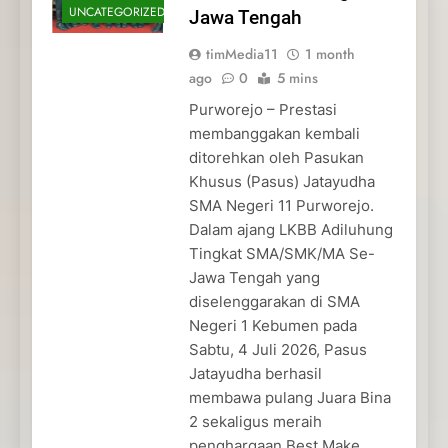
UNCATEGORIZED
Jawa Tengah
timMedia11
1 month
ago
0
5 mins
Purworejo – Prestasi
membanggakan kembali
ditorehkan oleh Pasukan
Khusus (Pasus) Jatayudha
SMA Negeri 11 Purworejo.
Dalam ajang LKBB Adiluhung
Tingkat SMA/SMK/MA Se-
Jawa Tengah yang
diselenggarakan di SMA
Negeri 1 Kebumen pada
Sabtu, 4 Juli 2026, Pasus
Jatayudha berhasil
membawa pulang Juara Bina
2 sekaligus meraih
penghargaan Best Make