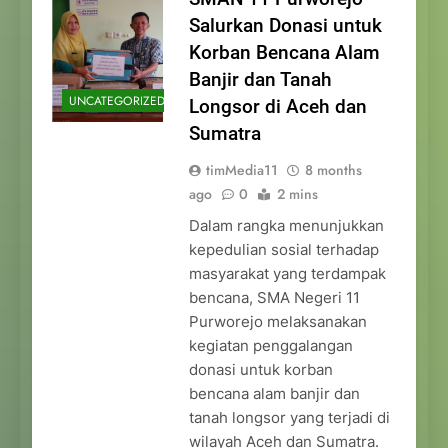
Salurkan Donasi untuk
Korban Bencana Alam
Banjir dan Tanah
UNCATEGORIZED
Longsor di Aceh dan
Sumatra
timMedia11
8 months
ago
0
2 mins
Dalam rangka menunjukkan
kepedulian sosial terhadap
masyarakat yang terdampak
bencana, SMA Negeri 11
Purworejo melaksanakan
kegiatan penggalangan
donasi untuk korban
bencana alam banjir dan
tanah longsor yang terjadi di
wilayah Aceh dan Sumatra.