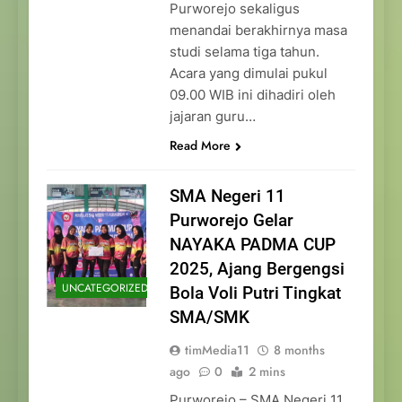
Purworejo sekaligus
menandai berakhirnya masa
studi selama tiga tahun.
Acara yang dimulai pukul
09.00 WIB ini dihadiri oleh
jajaran guru…
Read More
SMA Negeri 11
Purworejo Gelar
NAYAKA PADMA CUP
2025, Ajang Bergengsi
UNCATEGORIZED
Bola Voli Putri Tingkat
SMA/SMK
timMedia11
8 months
ago
0
2 mins
Purworejo – SMA Negeri 11