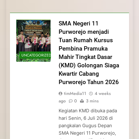
Membentuk Jiwa
Membentuk Jiwa Kepemimpinan,
Membangun Disiplin, Kekompakan, dan
Kwartir Cabang Purworejo Tahun 2026
Kepemimpinan, Disiplin,
Disiplin, dan Pengabdian Generasi
Kepedulian
dan Pengabdian Generasi
Pramuka
SMA Negeri 11
Pramuka
Purworejo menjadi
Tuan Rumah Kursus
Pembina Pramuka
UNCATEGORIZED
Mahir Tingkat Dasar
(KMD) Golongan Siaga
Kwartir Cabang
Purworejo Tahun 2026
timMedia11
4 weeks
ago
0
3 mins
Kegiatan KMD dibuka pada
hari Senin, 6 Juli 2026 di
pangkalan Gugus Depan
SMA Negeri 11 Purworejo,