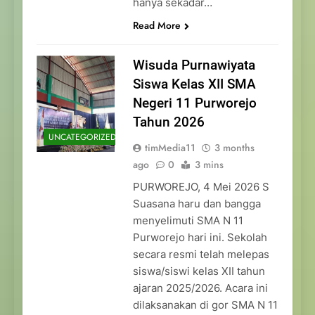
hanya sekadar…
Read More
Wisuda Purnawiyata
Siswa Kelas XII SMA
Negeri 11 Purworejo
Tahun 2026
UNCATEGORIZED
timMedia11
3 months
ago
0
3 mins
PURWOREJO, 4 Mei 2026 S
Suasana haru dan bangga
menyelimuti SMA N 11
Purworejo hari ini. Sekolah
secara resmi telah melepas
siswa/siswi kelas XII tahun
ajaran 2025/2026. Acara ini
dilaksanakan di gor SMA N 11