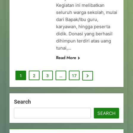
Kegiatan ini melibatkan
seluruh warga sekolah, mulai
dari Bapak/Ibu guru,
karyawan, hingga peserta
didik. Donasi yang berhasil
dihimpun terdiri atas uang
tunai,…
Read More
1
2
3
…
17
Search
SEARCH