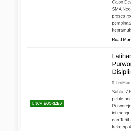
Calon Dew
SMA Neger
proses r
pembinaan
kepramu
Read Mor
Latih
Purwo
Disipl
TimMed
Sabtu, 7 
pelaksan
UNCATEGORIZED
Purworej
ini mengu
dan Tertib
kekompak