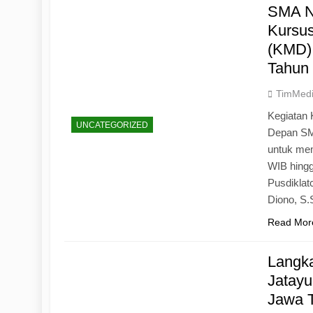
SMA N
Kursu
(KMD)
Tahun
TimMed
Kegiatan 
UNCATEGORIZED
Depan SM
untuk mem
WIB hingg
Pusdiklat
Diono, S
Read Mor
Langk
Jatayu
Jawa 