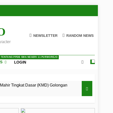
O
NEWSLETTER
RANDOM NEWS
racter
A TENTANG PPDB SMA NEGERI 11 PURWOREJO
ES
LOGIN
Mahir Tingkat Dasar (KMD) Golongan
 LKBB Adiluhung Se-Jawa Tengah