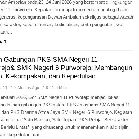
an Ambalan pada 23–24 Juni 2026 yang bertempat di lingkungan
i 11 Purworejo. Kegiatan ini menjadi momentum penting dalam
egenerasi kepengurusan Dewan Ambalan sekaligus sebagai wadah
 karakter, kepemimpinan, kedisiplinan, serta penguatan jiwa
kaan…
e
an Gabungan PKS SMA Negeri 11
rejo& SMK Negeri 6 Purworejo: Membangun
in, Kekompakan, dan Kepedulian
ia11
2 Months Ago
0
5 Mins
Februari 2026, Gor SMA Negeri 11 Purworejo menjadi lokasi
aan latihan gabungan PKS antara PKS Jatayudha SMA Negeri 11
o dan PKS Dharma Atma Jaya SMK Negeri 6 Purworejo. Kegiatan
sung tema “Satu Barisan, Satu Tujuan: PKS Pelajar Berkarakter
 Berlalu Lintas”, yang dirancang untuk menanamkan nilai disiplin,
an, kepedulian, dan…