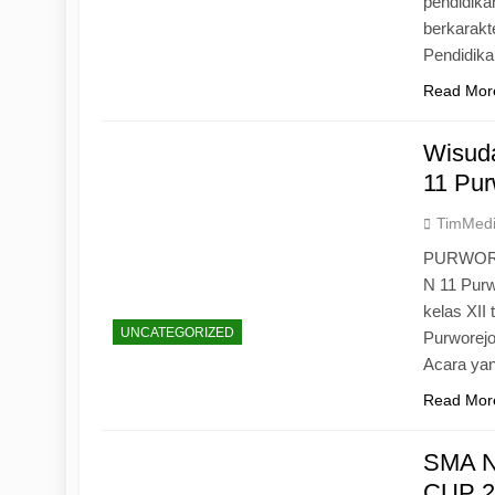
pendidika
berkarak
Pendidik
Read Mor
Wisuda
11 Pur
TimMed
PURWOREJ
N 11 Purw
kelas XII
UNCATEGORIZED
Purworejo
Acara yan
Read Mor
SMA N
CUP 20