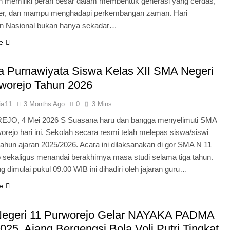
n memiliki peran besar dalam membentuk generasi yang cerdas,
ter, dan mampu menghadapi perkembangan zaman. Hari
an Nasional bukan hanya sekadar…
e
 Purnawiyata Siswa Kelas XII SMA Negeri
worejo Tahun 2026
ia11
3 Months Ago
0
3 Mins
O, 4 Mei 2026 S Suasana haru dan bangga menyelimuti SMA
orejo hari ini. Sekolah secara resmi telah melepas siswa/siswi
 tahun ajaran 2025/2026. Acara ini dilaksanakan di gor SMA N 11
 sekaligus menandai berakhirnya masa studi selama tiga tahun.
g dimulai pukul 09.00 WIB ini dihadiri oleh jajaran guru…
e
egeri 11 Purworejo Gelar NAYAKA PADMA
25, Ajang Bergengsi Bola Voli Putri Tingkat