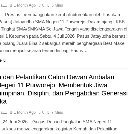
ia11
1 Month Ago
0
5 Mins
 – Prestasi membanggakan kembali ditorehkan oleh Pasukan
Pasus) Jatayudha SMA Negeri 11 Purworejo. Dalam ajang LKBB
g Tingkat SMA/SMK/MA Se-Jawa Tengah yang diselenggarakan di
i 1 Kebumen pada Sabtu, 4 Juli 2026, Pasus Jatayudha berhasil
pulang Juara Bina 2 sekaligus meraih penghargaan Best Make
n ini menjadi sejarah tersendiri bagi Pasus…
e
 dan Pelantikan Calon Dewan Ambalan
egeri 11 Purworejo: Membentuk Jiwa
mpinan, Disiplin, dan Pengabdian Generasi
ka
ia11
1 Month Ago
0
7 Mins
o, 24 Juni 2026 – Gugus Depan Pangkalan SMA Negeri 11
o sukses menyelenggarakan kegiatan Kemah dan Pelantikan