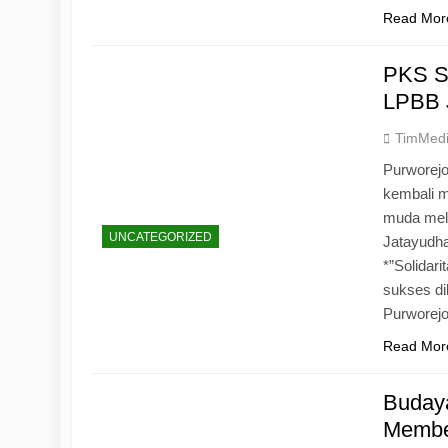
Read Mor
PKS S
LPBB 
TimMed
Purworejo
kembali 
muda mela
UNCATEGORIZED
Jatayudh
*”Solidar
sukses di
Purworej
Read Mor
Budaya
Memben