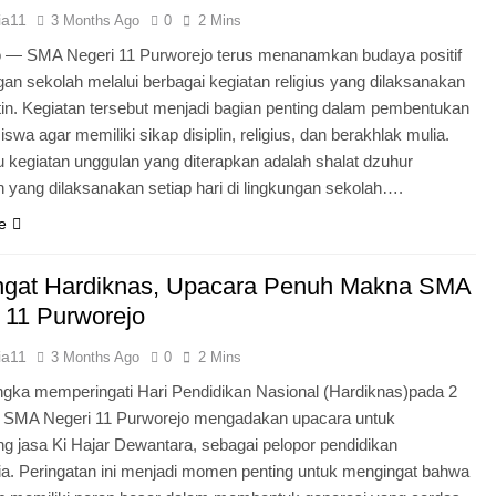
ia11
3 Months Ago
0
2 Mins
o — SMA Negeri 11 Purworejo terus menanamkan budaya positif
ngan sekolah melalui berbagai kegiatan religius yang dilaksanakan
tin. Kegiatan tersebut menjadi bagian penting dalam pembentukan
iswa agar memiliki sikap disiplin, religius, dan berakhlak mulia.
u kegiatan unggulan yang diterapkan adalah shalat dzuhur
 yang dilaksanakan setiap hari di lingkungan sekolah….
e
gat Hardiknas, Upacara Penuh Makna SMA
 11 Purworejo
ia11
3 Months Ago
0
2 Mins
gka memperingati Hari Pendidikan Nasional (Hardiknas)pada 2
, SMA Negeri 11 Purworejo mengadakan upacara untuk
 jasa Ki Hajar Dewantara, sebagai pelopor pendidikan
ia. Peringatan ini menjadi momen penting untuk mengingat bahwa