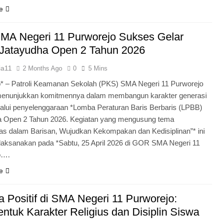
e
MA Negeri 11 Purworejo Sukses Gelar
Jatayudha Open 2 Tahun 2026
ia11
2 Months Ago
0
5 Mins
* – Patroli Keamanan Sekolah (PKS) SMA Negeri 11 Purworejo
menunjukkan komitmennya dalam membangun karakter generasi
lui penyelenggaraan *Lomba Peraturan Baris Berbaris (LPBB)
a Open 2 Tahun 2026. Kegiatan yang mengusung tema
itas dalam Barisan, Wujudkan Kekompakan dan Kedisiplinan”* ini
laksanakan pada *Sabtu, 25 April 2026 di GOR SMA Negeri 11
o….
e
 Positif di SMA Negeri 11 Purworejo:
tuk Karakter Religius dan Disiplin Siswa