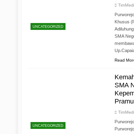
TimMed
Purworejo
Khusus (
UNCATEGORIZED
Adiluhun
SMA Neger
membawa 
Up.Capaia
Read Mor
Kemah
SMA N
Kepemi
Pramu
TimMed
Purworej
UNCATEGORIZED
Purworej