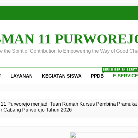
SMAN 11 PURWOREJ
 the Spirit of Contribution to Empowering the Way of Good Cha
BERISI BERITA-BERIT
E-SERVIC
LAYANAN
KEGIATAN SISWA
PPDB
ejo
 Calon
S SMA
ursus
s
egeri 11
 SMK
11 Purworejo menjadi Tuan Rumah Kursus Pembina Pramuka 
ir Cabang Purworejo Tahun 2026
r Tingkat
i di LKBB
 Jiwa
Membangun
di pangkalan Gugus Depan
ehkan oleh Pasukan Khusus
SMA Negeri 11 Purworejo
o menjadi lokasi pelaksanaan
 Siaga
ngah
, dan
dan
dana yang Membanggakan, Pasus Jatayudha Ukir Prestasi di
ejo Tahun
Pramuka