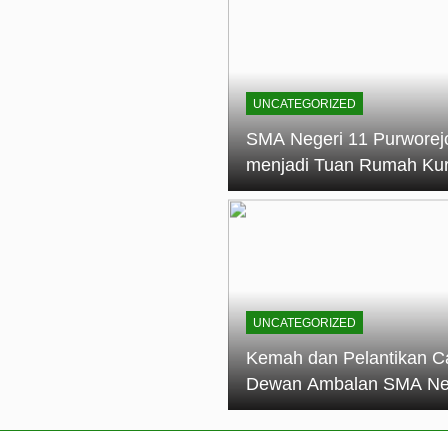
elantikan Calon Dewan Ambalan SMA Negeri 11 Purworejo: M
dian Generasi Pramuka
ungan PKS SMA Negeri 11 Purworejo& SMK Negeri 6 Purwore
ian
UNCATEGORIZED
eri 11 Purworejo Sukses Gelar LPBB Jatayudha Open 2 Tah
SMA Negeri 11 Purworej
menjadi Tuan Rumah Ku
tif di SMA Negeri 11 Purworejo: Membentuk Karakter Religius 
Pembina Pramuka Mahir
Tingkat Dasar (KMD) Go
Siaga Kwartir Cabang
Purworejo Tahun 2026
UNCATEGORIZED
Kemah dan Pelantikan C
Dewan Ambalan SMA Ne
11 Purworejo: Membentu
Kepemimpinan, Disiplin,