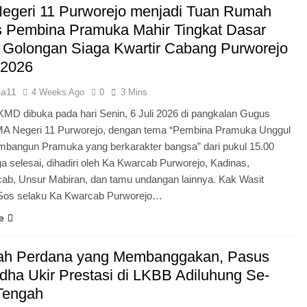
egeri 11 Purworejo menjadi Tuan Rumah
Pengabdian Generasi P
s Pembina Pramuka Mahir Tingkat Dasar
 Golongan Siaga Kwartir Cabang Purworejo
 2026
ia11
4 Weeks Ago
0
3 Mins
KMD dibuka pada hari Senin, 6 Juli 2026 di pangkalan Gugus
A Negeri 11 Purworejo, dengan tema “Pembina Pramuka Unggul
bangun Pramuka yang berkarakter bangsa” dari pukul 15.00
a selesai, dihadiri oleh Ka Kwarcab Purworejo, Kadinas,
cab, Unsur Mabiran, dan tamu undangan lainnya. Kak Wasit
.Sos selaku Ka Kwarcab Purworejo…
e
ah Perdana yang Membanggakan, Pasus
dha Ukir Prestasi di LKBB Adiluhung Se-
Tengah