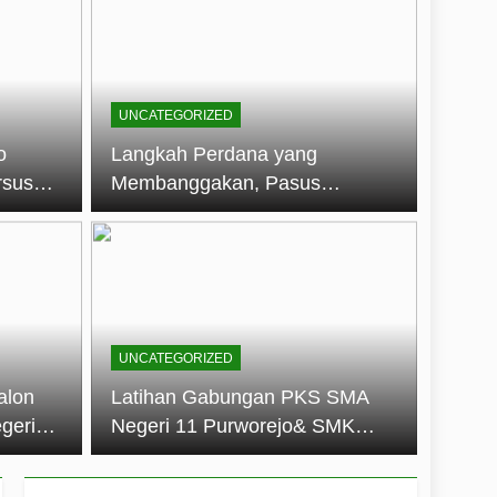
embentuk Jiwa Kepemimpinan, Disiplin,
jo: Membangun Disiplin, Kekompakan,
UNCATEGORIZED
un 2026
o
Langkah Perdana yang
rsus
Membanggakan, Pasus
dan Disiplin Siswa
Jatayudha Ukir Prestasi di
longan
LKBB Adiluhung Se-Jawa
Tengah
UNCATEGORIZED
alon
Latihan Gabungan PKS SMA
geri
Negeri 11 Purworejo& SMK
k Jiwa
Negeri 6 Purworejo:
 dan
Membangun Disiplin,