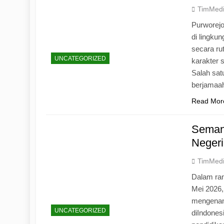
TimMed
Purworej
di lingku
secara ru
UNCATEGORIZED
karakter s
Salah sat
berjamaah
Read Mor
Seman
Negeri
TimMed
Dalam ran
Mei 2026
mengenang
UNCATEGORIZED
diIndones