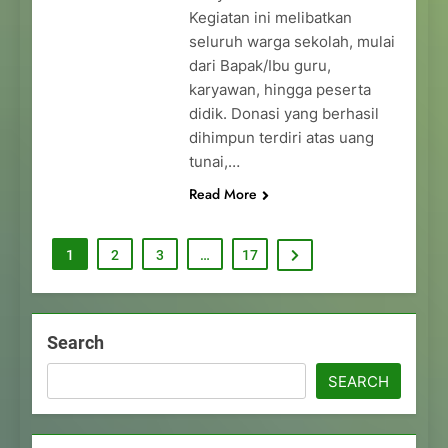
Kegiatan ini melibatkan
seluruh warga sekolah, mulai
dari Bapak/Ibu guru,
karyawan, hingga peserta
didik. Donasi yang berhasil
dihimpun terdiri atas uang
tunai,…
Read More
1
2
3
…
17
Search
SEARCH