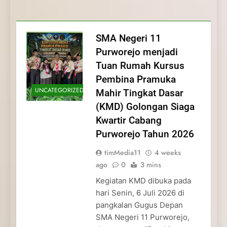
Membentuk Jiwa
Membentuk Jiwa Kepemimpinan,
Membangun Disiplin, Kekompakan, dan
Kwartir Cabang Purworejo Tahun 2026
Kepemimpinan, Disiplin,
Disiplin, dan Pengabdian Generasi
Kepedulian
dan Pengabdian Generasi
Pramuka
SMA Negeri 11
Pramuka
Purworejo menjadi
Tuan Rumah Kursus
Pembina Pramuka
UNCATEGORIZED
Mahir Tingkat Dasar
(KMD) Golongan Siaga
Kwartir Cabang
Purworejo Tahun 2026
timMedia11
4 weeks
ago
0
3 mins
Kegiatan KMD dibuka pada
hari Senin, 6 Juli 2026 di
pangkalan Gugus Depan
SMA Negeri 11 Purworejo,