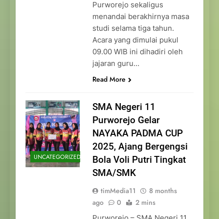
Purworejo sekaligus
menandai berakhirnya masa
studi selama tiga tahun.
Acara yang dimulai pukul
09.00 WIB ini dihadiri oleh
jajaran guru…
Read More
SMA Negeri 11
Purworejo Gelar
NAYAKA PADMA CUP
2025, Ajang Bergengsi
UNCATEGORIZED
Bola Voli Putri Tingkat
SMA/SMK
timMedia11
8 months
ago
0
2 mins
Purworejo – SMA Negeri 11