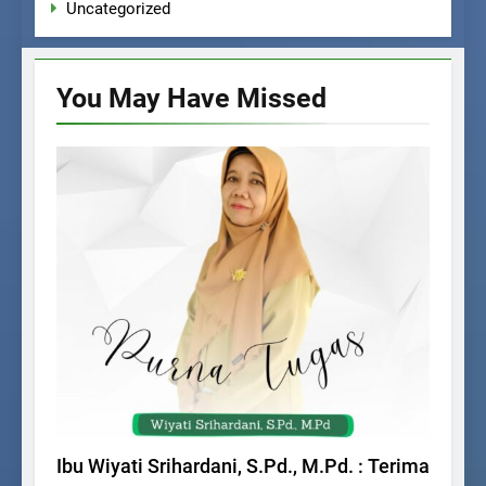
Uncategorized
You May Have
Missed
BERITA SEKOLAH
Ibu Wiyati Srihardani, S.Pd., M.Pd. : Terima
T