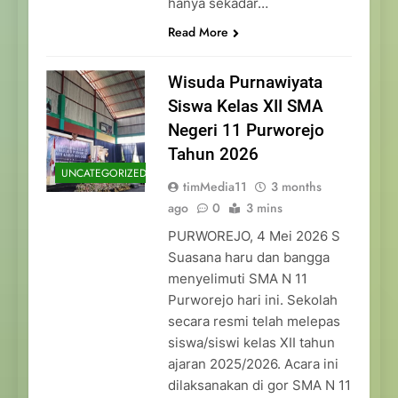
hanya sekadar…
Read More
Wisuda Purnawiyata
Siswa Kelas XII SMA
Negeri 11 Purworejo
Tahun 2026
UNCATEGORIZED
timMedia11
3 months
ago
0
3 mins
PURWOREJO, 4 Mei 2026 S
Suasana haru dan bangga
menyelimuti SMA N 11
Purworejo hari ini. Sekolah
secara resmi telah melepas
siswa/siswi kelas XII tahun
ajaran 2025/2026. Acara ini
dilaksanakan di gor SMA N 11