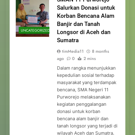
Salurkan Donasi untuk
Korban Bencana Alam
Banjir dan Tanah
UNCATEGORIZED
Longsor di Aceh dan
Sumatra
timMedia11
8 months
ago
0
2 mins
Dalam rangka menunjukkan
kepedulian sosial terhadap
masyarakat yang terdampak
bencana, SMA Negeri 11
Purworejo melaksanakan
kegiatan penggalangan
donasi untuk korban
bencana alam banjir dan
tanah longsor yang terjadi di
wilayah Aceh dan Sumatra.