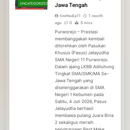
UNCATEGORIZED
Jawa Tengah
timMedia11
1 month
ago
0
5 mins
Purworejo – Prestasi
membanggakan kembali
ditorehkan oleh Pasukan
Khusus (Pasus) Jatayudha
SMA Negeri 11 Purworejo.
Dalam ajang LKBB Adiluhung
Tingkat SMA/SMK/MA Se-
Jawa Tengah yang
diselenggarakan di SMA
Negeri 1 Kebumen pada
Sabtu, 4 Juli 2026, Pasus
Jatayudha berhasil
membawa pulang Juara Bina
2 sekaligus meraih
penghargaan Best Make