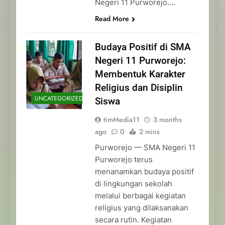
Negeri 11 Purworejo….
Read More
Budaya Positif di SMA
Negeri 11 Purworejo:
Membentuk Karakter
Religius dan Disiplin
UNCATEGORIZED
Siswa
timMedia11
3 months
ago
0
2 mins
Purworejo — SMA Negeri 11
Purworejo terus
menanamkan budaya positif
di lingkungan sekolah
melalui berbagai kegiatan
religius yang dilaksanakan
secara rutin. Kegiatan