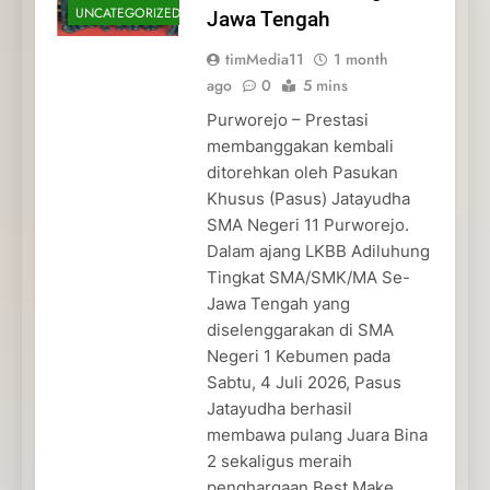
UNCATEGORIZED
Jawa Tengah
timMedia11
1 month
ago
0
5 mins
Purworejo – Prestasi
membanggakan kembali
ditorehkan oleh Pasukan
Khusus (Pasus) Jatayudha
SMA Negeri 11 Purworejo.
Dalam ajang LKBB Adiluhung
Tingkat SMA/SMK/MA Se-
Jawa Tengah yang
diselenggarakan di SMA
Negeri 1 Kebumen pada
Sabtu, 4 Juli 2026, Pasus
Jatayudha berhasil
membawa pulang Juara Bina
2 sekaligus meraih
penghargaan Best Make