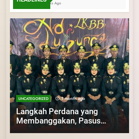
4 Weeks Ago
1 month ago
UNCATEGORIZED
UNCATEGORIZED
Kemah dan Pelantikan
UNCATEGORIZED
UNCATEGORIZED
UNCATEGORIZED
SMA Negeri 11 Purworejo menjadi Tuan
Calon Dewan Ambalan
Langkah Perdana yang Membanggakan,
Kemah dan Pelantikan Calon Dewan
Latihan Gabungan PKS SMA Negeri 11
Rumah Kursus Pembina Pramuka Mahir
SMA Negeri 11 Purworejo:
Pasus Jatayudha Ukir Prestasi di LKBB
Ambalan SMA Negeri 11 Purworejo:
Purworejo& SMK Negeri 6 Purworejo:
Tingkat Dasar (KMD) Golongan Siaga
Adiluhung Se-Jawa Tengah