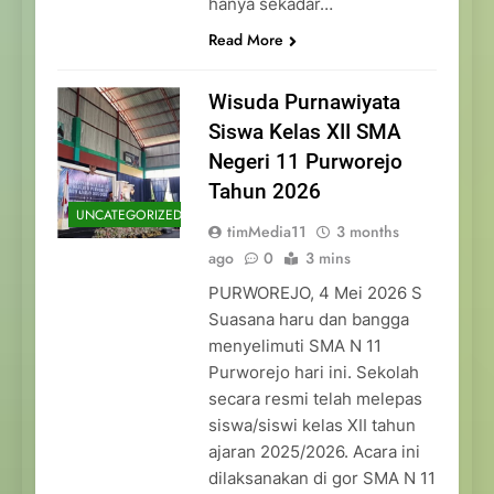
hanya sekadar…
Read More
Wisuda Purnawiyata
Siswa Kelas XII SMA
Negeri 11 Purworejo
Tahun 2026
UNCATEGORIZED
timMedia11
3 months
ago
0
3 mins
PURWOREJO, 4 Mei 2026 S
Suasana haru dan bangga
menyelimuti SMA N 11
Purworejo hari ini. Sekolah
secara resmi telah melepas
siswa/siswi kelas XII tahun
ajaran 2025/2026. Acara ini
dilaksanakan di gor SMA N 11