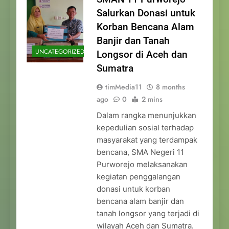
Salurkan Donasi untuk
Korban Bencana Alam
Banjir dan Tanah
UNCATEGORIZED
Longsor di Aceh dan
Sumatra
timMedia11
8 months
ago
0
2 mins
Dalam rangka menunjukkan
kepedulian sosial terhadap
masyarakat yang terdampak
bencana, SMA Negeri 11
Purworejo melaksanakan
kegiatan penggalangan
donasi untuk korban
bencana alam banjir dan
tanah longsor yang terjadi di
wilayah Aceh dan Sumatra.