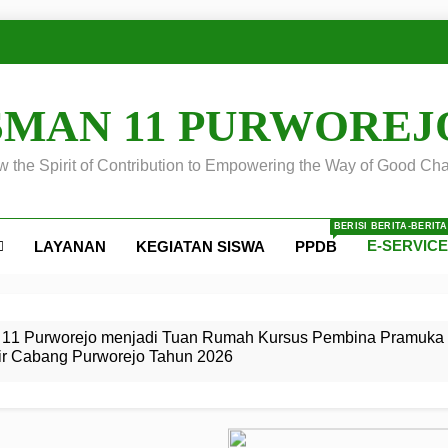
SMAN 11 PURWOREJ
 the Spirit of Contribution to Empowering the Way of Good Cha
BERISI BERITA-BERIT
E-SERVIC
LAYANAN
KEGIATAN SISWA
PPDB
ejo
 Calon
S SMA
ursus
s
egeri 11
 SMK
11 Purworejo menjadi Tuan Rumah Kursus Pembina Pramuka 
ir Cabang Purworejo Tahun 2026
r Tingkat
i di LKBB
 Jiwa
Membangun
di pangkalan Gugus Depan
ehkan oleh Pasukan Khusus
SMA Negeri 11 Purworejo
o menjadi lokasi pelaksanaan
 Siaga
ngah
, dan
dan
dana yang Membanggakan, Pasus Jatayudha Ukir Prestasi di
ejo Tahun
Pramuka