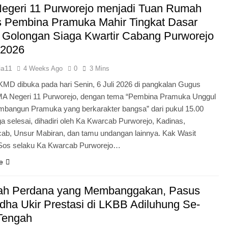
egeri 11 Purworejo menjadi Tuan Rumah
Pengabdian Generasi P
s Pembina Pramuka Mahir Tingkat Dasar
 Golongan Siaga Kwartir Cabang Purworejo
 2026
ia11
4 Weeks Ago
0
3 Mins
KMD dibuka pada hari Senin, 6 Juli 2026 di pangkalan Gugus
A Negeri 11 Purworejo, dengan tema “Pembina Pramuka Unggul
bangun Pramuka yang berkarakter bangsa” dari pukul 15.00
a selesai, dihadiri oleh Ka Kwarcab Purworejo, Kadinas,
cab, Unsur Mabiran, dan tamu undangan lainnya. Kak Wasit
.Sos selaku Ka Kwarcab Purworejo…
e
ah Perdana yang Membanggakan, Pasus
dha Ukir Prestasi di LKBB Adiluhung Se-
Tengah