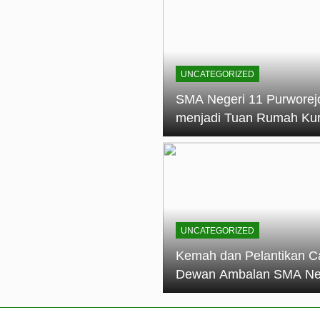
elantikan Calon Dewan Ambalan SMA Negeri 11 Purworejo: M
dian Generasi Pramuka
ungan PKS SMA Negeri 11 Purworejo& SMK Negeri 6 Purwore
ian
UNCATEGORIZED
eri 11 Purworejo Sukses Gelar LPBB Jatayudha Open 2 Tah
SMA Negeri 11 Purworej
menjadi Tuan Rumah Ku
tif di SMA Negeri 11 Purworejo: Membentuk Karakter Religius 
Pembina Pramuka Mahir
Tingkat Dasar (KMD) Go
Siaga Kwartir Cabang
Purworejo Tahun 2026
UNCATEGORIZED
Kemah dan Pelantikan C
Dewan Ambalan SMA Ne
11 Purworejo: Membentu
Kepemimpinan, Disiplin,