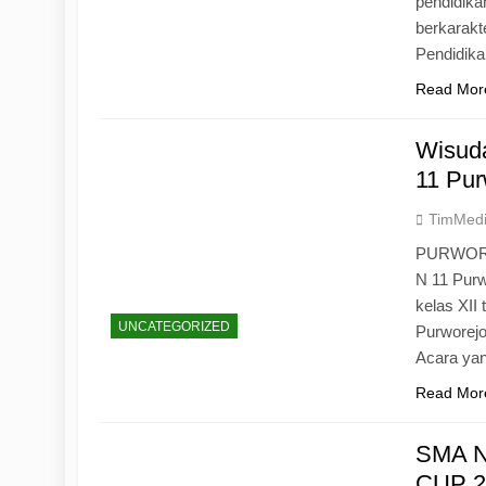
pendidika
berkarak
Pendidik
Read Mor
Wisuda
11 Pur
TimMed
PURWOREJ
N 11 Purw
kelas XII
UNCATEGORIZED
Purworejo
Acara yan
Read Mor
SMA N
CUP 20