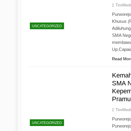
TimMed
Purworejo
Khusus (
UNCATEGORIZED
Adiluhun
SMA Neger
membawa 
Up.Capaia
Read Mor
Kemah
SMA N
Kepemi
Pramu
TimMed
Purworej
UNCATEGORIZED
Purworej