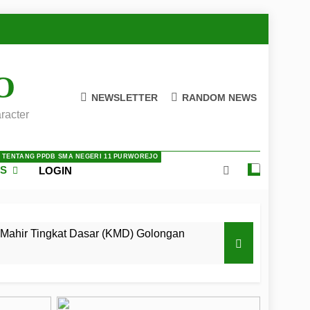
O
NEWSLETTER
RANDOM NEWS
racter
A TENTANG PPDB SMA NEGERI 11 PURWOREJO
ES
LOGIN
Mahir Tingkat Dasar (KMD) Golongan
 LKBB Adiluhung Se-Jawa Tengah