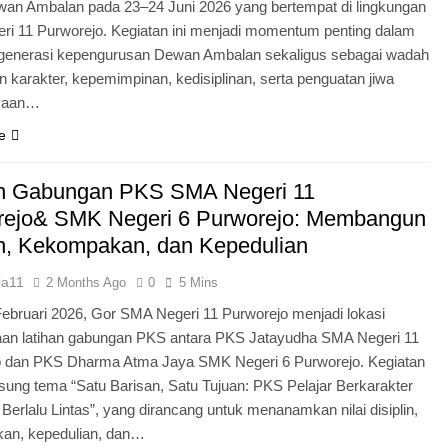
an Ambalan pada 23–24 Juni 2026 yang bertempat di lingkungan
i 11 Purworejo. Kegiatan ini menjadi momentum penting dalam
egenerasi kepengurusan Dewan Ambalan sekaligus sebagai wadah
 karakter, kepemimpinan, kedisiplinan, serta penguatan jiwa
kaan…
e
an Gabungan PKS SMA Negeri 11
rejo& SMK Negeri 6 Purworejo: Membangun
in, Kekompakan, dan Kepedulian
ia11
2 Months Ago
0
5 Mins
Februari 2026, Gor SMA Negeri 11 Purworejo menjadi lokasi
aan latihan gabungan PKS antara PKS Jatayudha SMA Negeri 11
o dan PKS Dharma Atma Jaya SMK Negeri 6 Purworejo. Kegiatan
sung tema “Satu Barisan, Satu Tujuan: PKS Pelajar Berkarakter
 Berlalu Lintas”, yang dirancang untuk menanamkan nilai disiplin,
an, kepedulian, dan…