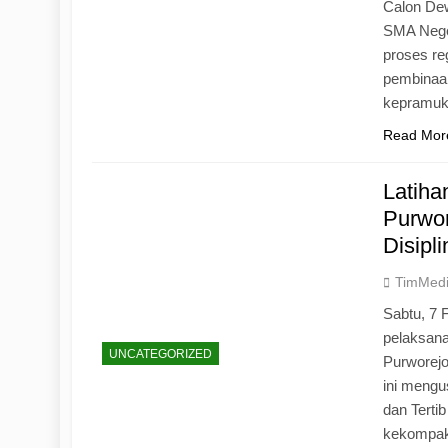
Calon Dew
SMA Neger
proses r
pembinaan
kepramu
Read Mor
Latih
Purwo
Disipl
TimMed
Sabtu, 7 
pelaksan
UNCATEGORIZED
Purworej
ini mengu
dan Tertib
kekompak