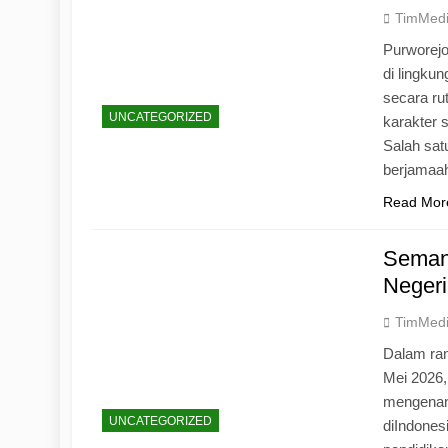
TimMed
Purworej
di lingku
secara ru
UNCATEGORIZED
karakter s
Salah sat
berjamaah
Read Mor
Seman
Negeri
TimMed
Dalam ran
Mei 2026
mengenang
UNCATEGORIZED
diIndones