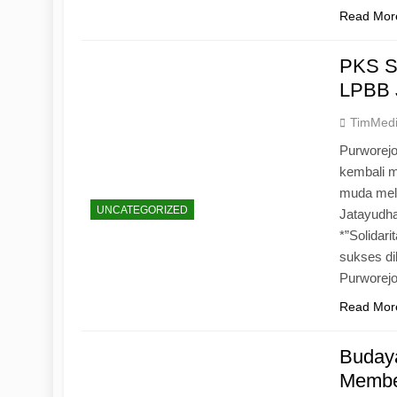
Read Mor
PKS S
LPBB 
TimMed
Purworejo
kembali 
muda mela
UNCATEGORIZED
Jatayudh
*”Solidar
sukses di
Purworej
Read Mor
Budaya
Memben