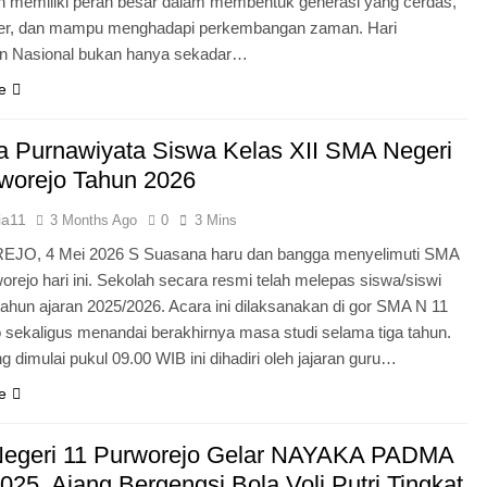
n memiliki peran besar dalam membentuk generasi yang cerdas,
ter, dan mampu menghadapi perkembangan zaman. Hari
an Nasional bukan hanya sekadar…
e
 Purnawiyata Siswa Kelas XII SMA Negeri
worejo Tahun 2026
ia11
3 Months Ago
0
3 Mins
O, 4 Mei 2026 S Suasana haru dan bangga menyelimuti SMA
orejo hari ini. Sekolah secara resmi telah melepas siswa/siswi
 tahun ajaran 2025/2026. Acara ini dilaksanakan di gor SMA N 11
 sekaligus menandai berakhirnya masa studi selama tiga tahun.
g dimulai pukul 09.00 WIB ini dihadiri oleh jajaran guru…
e
egeri 11 Purworejo Gelar NAYAKA PADMA
25, Ajang Bergengsi Bola Voli Putri Tingkat