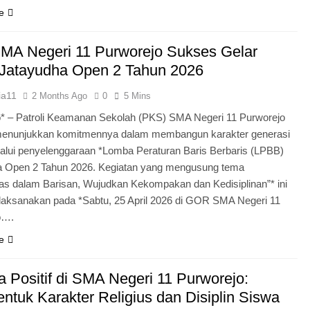
e
MA Negeri 11 Purworejo Sukses Gelar
Jatayudha Open 2 Tahun 2026
ia11
2 Months Ago
0
5 Mins
* – Patroli Keamanan Sekolah (PKS) SMA Negeri 11 Purworejo
menunjukkan komitmennya dalam membangun karakter generasi
lui penyelenggaraan *Lomba Peraturan Baris Berbaris (LPBB)
a Open 2 Tahun 2026. Kegiatan yang mengusung tema
itas dalam Barisan, Wujudkan Kekompakan dan Kedisiplinan”* ini
laksanakan pada *Sabtu, 25 April 2026 di GOR SMA Negeri 11
o….
e
 Positif di SMA Negeri 11 Purworejo:
tuk Karakter Religius dan Disiplin Siswa