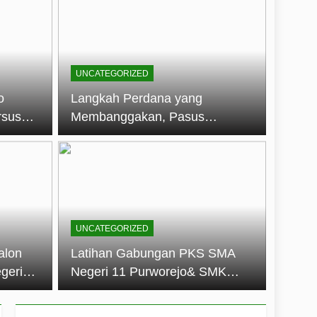
embentuk Jiwa Kepemimpinan, Disiplin,
jo: Membangun Disiplin, Kekompakan,
UNCATEGORIZED
un 2026
o
Langkah Perdana yang
rsus
Membanggakan, Pasus
dan Disiplin Siswa
Jatayudha Ukir Prestasi di
longan
LKBB Adiluhung Se-Jawa
Tengah
UNCATEGORIZED
alon
Latihan Gabungan PKS SMA
geri
Negeri 11 Purworejo& SMK
k Jiwa
Negeri 6 Purworejo:
 dan
Membangun Disiplin,