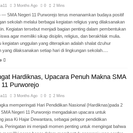
ia11
3 Months Ago
0
2 Mins
o — SMA Negeri 11 Purworejo terus menanamkan budaya positif
ngan sekolah melalui berbagai kegiatan religius yang dilaksanakan
tin. Kegiatan tersebut menjadi bagian penting dalam pembentukan
iswa agar memiliki sikap disiplin, religius, dan berakhlak mulia.
u kegiatan unggulan yang diterapkan adalah shalat dzuhur
 yang dilaksanakan setiap hari di lingkungan sekolah….
e
gat Hardiknas, Upacara Penuh Makna SMA
 11 Purworejo
ia11
3 Months Ago
0
2 Mins
gka memperingati Hari Pendidikan Nasional (Hardiknas)pada 2
, SMA Negeri 11 Purworejo mengadakan upacara untuk
 jasa Ki Hajar Dewantara, sebagai pelopor pendidikan
ia. Peringatan ini menjadi momen penting untuk mengingat bahwa