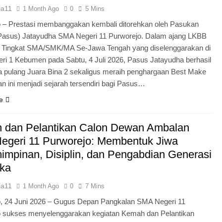
ia11
1 Month Ago
0
5 Mins
 – Prestasi membanggakan kembali ditorehkan oleh Pasukan
Pasus) Jatayudha SMA Negeri 11 Purworejo. Dalam ajang LKBB
g Tingkat SMA/SMK/MA Se-Jawa Tengah yang diselenggarakan di
i 1 Kebumen pada Sabtu, 4 Juli 2026, Pasus Jatayudha berhasil
pulang Juara Bina 2 sekaligus meraih penghargaan Best Make
n ini menjadi sejarah tersendiri bagi Pasus…
e
 dan Pelantikan Calon Dewan Ambalan
egeri 11 Purworejo: Membentuk Jiwa
mpinan, Disiplin, dan Pengabdian Generasi
ka
ia11
1 Month Ago
0
7 Mins
o, 24 Juni 2026 – Gugus Depan Pangkalan SMA Negeri 11
o sukses menyelenggarakan kegiatan Kemah dan Pelantikan