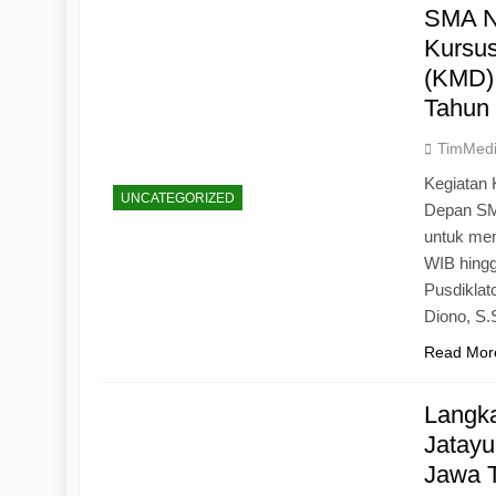
SMA N
Kursu
(KMD)
Tahun
TimMed
Kegiatan 
UNCATEGORIZED
Depan SM
untuk mem
WIB hingg
Pusdiklat
Diono, S
Read Mor
Langk
Jatayu
Jawa 