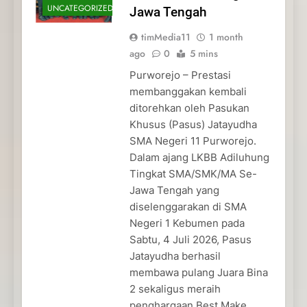
UNCATEGORIZED
Jawa Tengah
timMedia11
1 month
ago
0
5 mins
Purworejo – Prestasi
membanggakan kembali
ditorehkan oleh Pasukan
Khusus (Pasus) Jatayudha
SMA Negeri 11 Purworejo.
Dalam ajang LKBB Adiluhung
Tingkat SMA/SMK/MA Se-
Jawa Tengah yang
diselenggarakan di SMA
Negeri 1 Kebumen pada
Sabtu, 4 Juli 2026, Pasus
Jatayudha berhasil
membawa pulang Juara Bina
2 sekaligus meraih
penghargaan Best Make