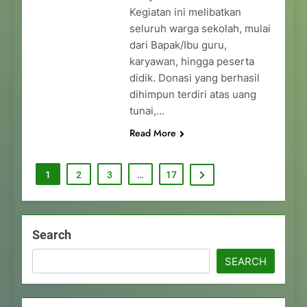
Kegiatan ini melibatkan
seluruh warga sekolah, mulai
dari Bapak/Ibu guru,
karyawan, hingga peserta
didik. Donasi yang berhasil
dihimpun terdiri atas uang
tunai,…
Read More
1
2
3
…
17
Search
SEARCH