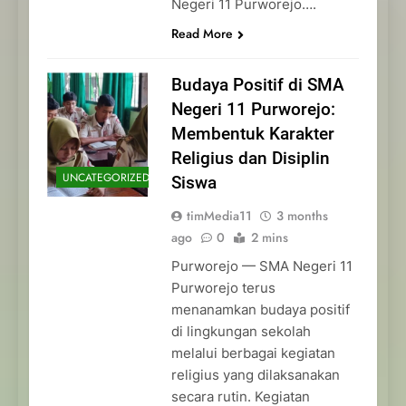
Negeri 11 Purworejo….
Read More
Budaya Positif di SMA
Negeri 11 Purworejo:
Membentuk Karakter
Religius dan Disiplin
UNCATEGORIZED
Siswa
timMedia11
3 months
ago
0
2 mins
Purworejo — SMA Negeri 11
Purworejo terus
menanamkan budaya positif
di lingkungan sekolah
melalui berbagai kegiatan
religius yang dilaksanakan
secara rutin. Kegiatan