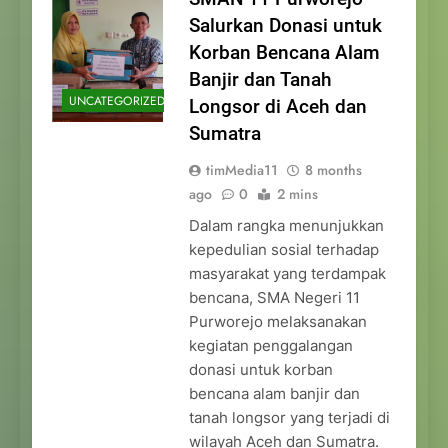
Salurkan Donasi untuk
Korban Bencana Alam
Banjir dan Tanah
UNCATEGORIZED
Longsor di Aceh dan
Sumatra
timMedia11
8 months
ago
0
2 mins
Dalam rangka menunjukkan
kepedulian sosial terhadap
masyarakat yang terdampak
bencana, SMA Negeri 11
Purworejo melaksanakan
kegiatan penggalangan
donasi untuk korban
bencana alam banjir dan
tanah longsor yang terjadi di
wilayah Aceh dan Sumatra.