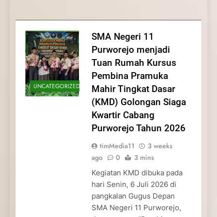
Membentuk Jiwa
Membentuk Jiwa Kepemimpinan,
Membangun Disiplin, Kekompakan, dan
Kwartir Cabang Purworejo Tahun 2026
Kepemimpinan, Disiplin,
Disiplin, dan Pengabdian Generasi
Kepedulian
dan Pengabdian Generasi
Pramuka
SMA Negeri 11
Pramuka
Purworejo menjadi
Tuan Rumah Kursus
Pembina Pramuka
UNCATEGORIZED
Mahir Tingkat Dasar
(KMD) Golongan Siaga
Kwartir Cabang
Purworejo Tahun 2026
timMedia11
3 weeks
ago
0
3 mins
Kegiatan KMD dibuka pada
hari Senin, 6 Juli 2026 di
pangkalan Gugus Depan
SMA Negeri 11 Purworejo,