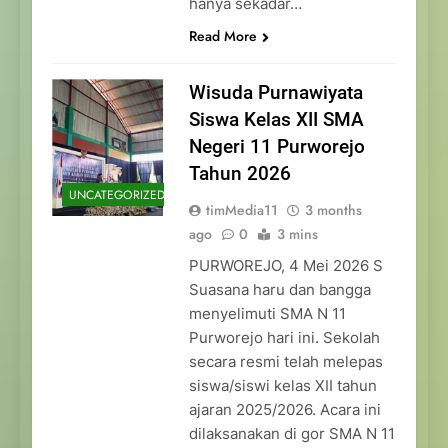
hanya sekadar…
Read More
Wisuda Purnawiyata
Siswa Kelas XII SMA
Negeri 11 Purworejo
Tahun 2026
UNCATEGORIZED
timMedia11
3 months
ago
0
3 mins
PURWOREJO, 4 Mei 2026 S
Suasana haru dan bangga
menyelimuti SMA N 11
Purworejo hari ini. Sekolah
secara resmi telah melepas
siswa/siswi kelas XII tahun
ajaran 2025/2026. Acara ini
dilaksanakan di gor SMA N 11