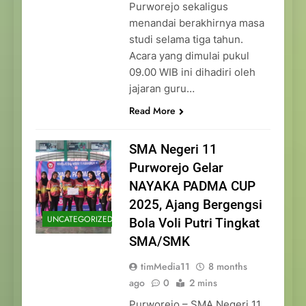
Purworejo sekaligus
menandai berakhirnya masa
studi selama tiga tahun.
Acara yang dimulai pukul
09.00 WIB ini dihadiri oleh
jajaran guru…
Read More
SMA Negeri 11
Purworejo Gelar
NAYAKA PADMA CUP
2025, Ajang Bergengsi
UNCATEGORIZED
Bola Voli Putri Tingkat
SMA/SMK
timMedia11
8 months
ago
0
2 mins
Purworejo – SMA Negeri 11