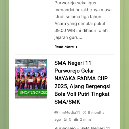
Purworejo sekaligus
menandai berakhirnya masa
studi selama tiga tahun.
Acara yang dimulai pukul
09.00 WIB ini dihadiri oleh
jajaran guru…
Read More
SMA Negeri 11
Purworejo Gelar
NAYAKA PADMA CUP
2025, Ajang Bergengsi
UNCATEGORIZED
Bola Voli Putri Tingkat
SMA/SMK
timMedia11
8 months
ago
0
2 mins
Purworejo – SMA Negeri 11