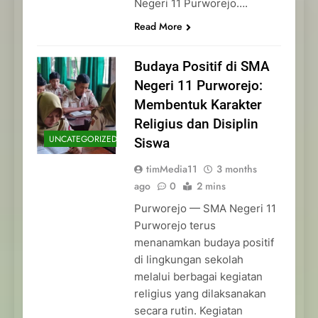
Negeri 11 Purworejo….
Read More
Budaya Positif di SMA
Negeri 11 Purworejo:
Membentuk Karakter
Religius dan Disiplin
UNCATEGORIZED
Siswa
timMedia11
3 months
ago
0
2 mins
Purworejo — SMA Negeri 11
Purworejo terus
menanamkan budaya positif
di lingkungan sekolah
melalui berbagai kegiatan
religius yang dilaksanakan
secara rutin. Kegiatan