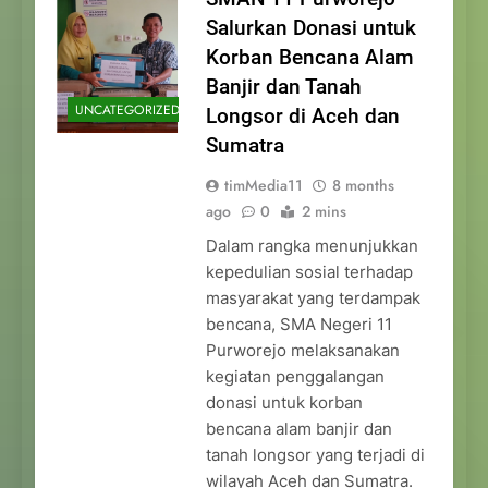
Salurkan Donasi untuk
Korban Bencana Alam
Banjir dan Tanah
UNCATEGORIZED
Longsor di Aceh dan
Sumatra
timMedia11
8 months
ago
0
2 mins
Dalam rangka menunjukkan
kepedulian sosial terhadap
masyarakat yang terdampak
bencana, SMA Negeri 11
Purworejo melaksanakan
kegiatan penggalangan
donasi untuk korban
bencana alam banjir dan
tanah longsor yang terjadi di
wilayah Aceh dan Sumatra.