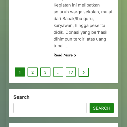
Kegiatan ini melibatkan
seluruh warga sekolah, mulai
dari Bapak/Ibu guru,
karyawan, hingga peserta
didik. Donasi yang berhasil
dihimpun terdiri atas uang
tunai,…
Read More
1
2
3
…
17
Search
SEARCH