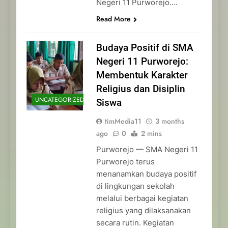
Negeri 11 Purworejo….
Read More
Budaya Positif di SMA
Negeri 11 Purworejo:
Membentuk Karakter
Religius dan Disiplin
UNCATEGORIZED
Siswa
timMedia11
3 months
ago
0
2 mins
Purworejo — SMA Negeri 11
Purworejo terus
menanamkan budaya positif
di lingkungan sekolah
melalui berbagai kegiatan
religius yang dilaksanakan
secara rutin. Kegiatan