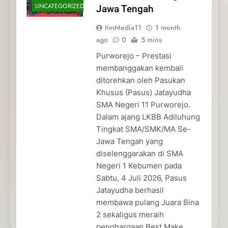
UNCATEGORIZED
Jawa Tengah
timMedia11
1 month
ago
0
5 mins
Purworejo – Prestasi
membanggakan kembali
ditorehkan oleh Pasukan
Khusus (Pasus) Jatayudha
SMA Negeri 11 Purworejo.
Dalam ajang LKBB Adiluhung
Tingkat SMA/SMK/MA Se-
Jawa Tengah yang
diselenggarakan di SMA
Negeri 1 Kebumen pada
Sabtu, 4 Juli 2026, Pasus
Jatayudha berhasil
membawa pulang Juara Bina
2 sekaligus meraih
penghargaan Best Make