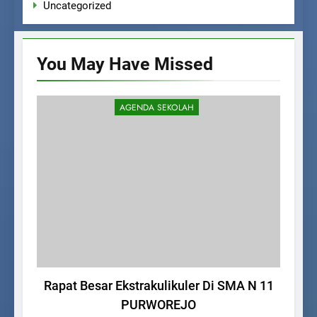
Uncategorized
You May Have
Missed
AGENDA SEKOLAH
Rapat Besar Ekstrakulikuler Di SMA N 11
P
PURWOREJO