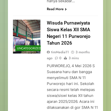
hanya sekadar…
Read More
Wisuda Purnawiyata
Siswa Kelas XII SMA
Negeri 11 Purworejo
Tahun 2026
UNCATEGORIZED
timMedia11
3 months
ago
0
3 mins
PURWOREJO, 4 Mei 2026 S
Suasana haru dan bangga
menyelimuti SMA N 11
Purworejo hari ini. Sekolah
secara resmi telah melepas
siswa/siswi kelas XII tahun
ajaran 2025/2026. Acara ini
dilaksanakan di gor SMA N 11