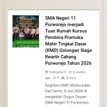
Membentuk Jiwa
Membentuk Jiwa Kepemimpinan,
Membangun Disiplin, Kekompakan, dan
Kwartir Cabang Purworejo Tahun 2026
Kepemimpinan, Disiplin,
Disiplin, dan Pengabdian Generasi
Kepedulian
dan Pengabdian Generasi
Pramuka
SMA Negeri 11
Pramuka
Purworejo menjadi
Tuan Rumah Kursus
Pembina Pramuka
UNCATEGORIZED
Mahir Tingkat Dasar
(KMD) Golongan Siaga
Kwartir Cabang
Purworejo Tahun 2026
timMedia11
4 weeks
ago
0
3 mins
Kegiatan KMD dibuka pada
hari Senin, 6 Juli 2026 di
pangkalan Gugus Depan
SMA Negeri 11 Purworejo,