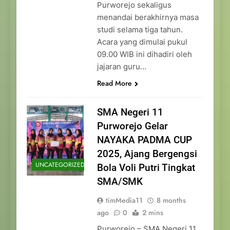
Purworejo sekaligus
menandai berakhirnya masa
studi selama tiga tahun.
Acara yang dimulai pukul
09.00 WIB ini dihadiri oleh
jajaran guru…
Read More
SMA Negeri 11
Purworejo Gelar
NAYAKA PADMA CUP
2025, Ajang Bergengsi
UNCATEGORIZED
Bola Voli Putri Tingkat
SMA/SMK
timMedia11
8 months
ago
0
2 mins
Purworejo – SMA Negeri 11