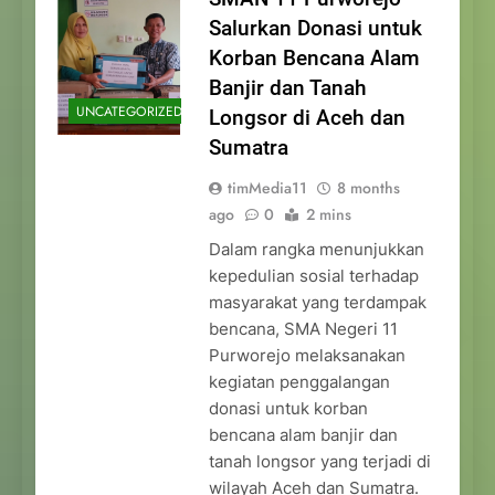
Salurkan Donasi untuk
Korban Bencana Alam
Banjir dan Tanah
UNCATEGORIZED
Longsor di Aceh dan
Sumatra
timMedia11
8 months
ago
0
2 mins
Dalam rangka menunjukkan
kepedulian sosial terhadap
masyarakat yang terdampak
bencana, SMA Negeri 11
Purworejo melaksanakan
kegiatan penggalangan
donasi untuk korban
bencana alam banjir dan
tanah longsor yang terjadi di
wilayah Aceh dan Sumatra.