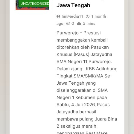
UNCATEGORIZED
Jawa Tengah
timMedia11
1 month
ago
0
5 mins
Purworejo – Prestasi
membanggakan kembali
ditorehkan oleh Pasukan
Khusus (Pasus) Jatayudha
SMA Negeri 11 Purworejo.
Dalam ajang LKBB Adiluhung
Tingkat SMA/SMK/MA Se-
Jawa Tengah yang
diselenggarakan di SMA
Negeri 1 Kebumen pada
Sabtu, 4 Juli 2026, Pasus
Jatayudha berhasil
membawa pulang Juara Bina
2 sekaligus meraih
penghargaan Best Make