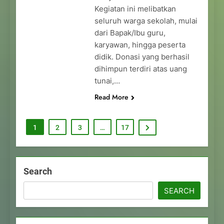
Kegiatan ini melibatkan
seluruh warga sekolah, mulai
dari Bapak/Ibu guru,
karyawan, hingga peserta
didik. Donasi yang berhasil
dihimpun terdiri atas uang
tunai,…
Read More
1
2
3
…
17
Search
SEARCH