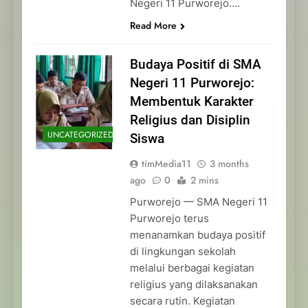
Negeri 11 Purworejo….
Read More
Budaya Positif di SMA
Negeri 11 Purworejo:
Membentuk Karakter
Religius dan Disiplin
UNCATEGORIZED
Siswa
timMedia11
3 months
ago
0
2 mins
Purworejo — SMA Negeri 11
Purworejo terus
menanamkan budaya positif
di lingkungan sekolah
melalui berbagai kegiatan
religius yang dilaksanakan
secara rutin. Kegiatan