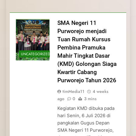
Membentuk Jiwa
Membentuk Jiwa Kepemimpinan,
Membangun Disiplin, Kekompakan, dan
Kwartir Cabang Purworejo Tahun 2026
Kepemimpinan, Disiplin,
Disiplin, dan Pengabdian Generasi
Kepedulian
dan Pengabdian Generasi
Pramuka
SMA Negeri 11
Pramuka
Purworejo menjadi
Tuan Rumah Kursus
Pembina Pramuka
UNCATEGORIZED
Mahir Tingkat Dasar
(KMD) Golongan Siaga
Kwartir Cabang
Purworejo Tahun 2026
timMedia11
4 weeks
ago
0
3 mins
Kegiatan KMD dibuka pada
hari Senin, 6 Juli 2026 di
pangkalan Gugus Depan
SMA Negeri 11 Purworejo,