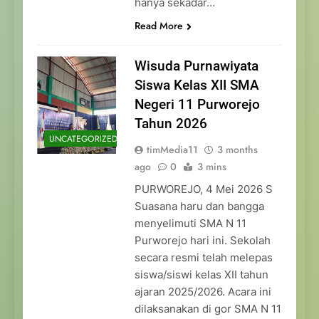
hanya sekadar…
Read More
Wisuda Purnawiyata
Siswa Kelas XII SMA
Negeri 11 Purworejo
Tahun 2026
UNCATEGORIZED
timMedia11
3 months
ago
0
3 mins
PURWOREJO, 4 Mei 2026 S
Suasana haru dan bangga
menyelimuti SMA N 11
Purworejo hari ini. Sekolah
secara resmi telah melepas
siswa/siswi kelas XII tahun
ajaran 2025/2026. Acara ini
dilaksanakan di gor SMA N 11