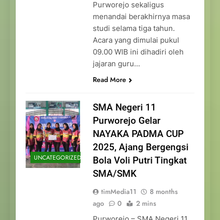
Purworejo sekaligus
menandai berakhirnya masa
studi selama tiga tahun.
Acara yang dimulai pukul
09.00 WIB ini dihadiri oleh
jajaran guru…
Read More
SMA Negeri 11
Purworejo Gelar
NAYAKA PADMA CUP
2025, Ajang Bergengsi
UNCATEGORIZED
Bola Voli Putri Tingkat
SMA/SMK
timMedia11
8 months
ago
0
2 mins
Purworejo – SMA Negeri 11