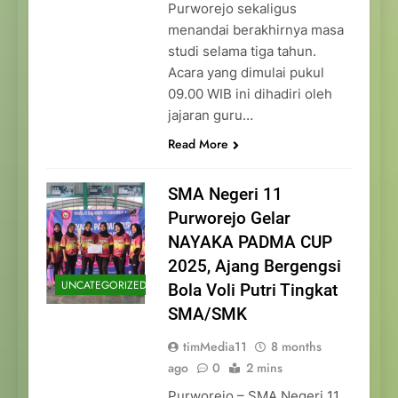
Purworejo sekaligus
menandai berakhirnya masa
studi selama tiga tahun.
Acara yang dimulai pukul
09.00 WIB ini dihadiri oleh
jajaran guru…
Read More
SMA Negeri 11
Purworejo Gelar
NAYAKA PADMA CUP
2025, Ajang Bergengsi
UNCATEGORIZED
Bola Voli Putri Tingkat
SMA/SMK
timMedia11
8 months
ago
0
2 mins
Purworejo – SMA Negeri 11