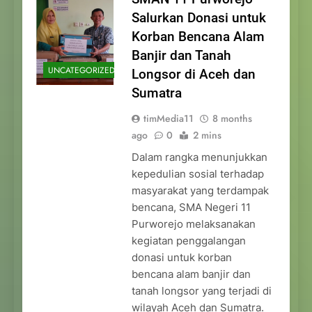
Salurkan Donasi untuk
Korban Bencana Alam
Banjir dan Tanah
UNCATEGORIZED
Longsor di Aceh dan
Sumatra
timMedia11
8 months
ago
0
2 mins
Dalam rangka menunjukkan
kepedulian sosial terhadap
masyarakat yang terdampak
bencana, SMA Negeri 11
Purworejo melaksanakan
kegiatan penggalangan
donasi untuk korban
bencana alam banjir dan
tanah longsor yang terjadi di
wilayah Aceh dan Sumatra.