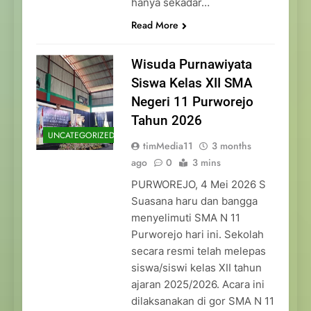
hanya sekadar…
Read More
Wisuda Purnawiyata
Siswa Kelas XII SMA
Negeri 11 Purworejo
Tahun 2026
UNCATEGORIZED
timMedia11
3 months
ago
0
3 mins
PURWOREJO, 4 Mei 2026 S
Suasana haru dan bangga
menyelimuti SMA N 11
Purworejo hari ini. Sekolah
secara resmi telah melepas
siswa/siswi kelas XII tahun
ajaran 2025/2026. Acara ini
dilaksanakan di gor SMA N 11