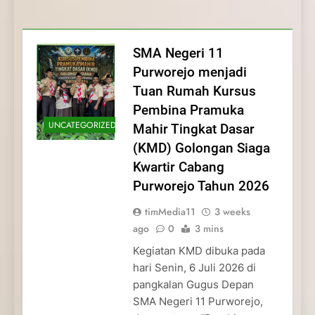
Purworejo: Membangun
Membentuk Jiwa Kepemimpinan,
Membangun Disiplin, Kekompakan, dan
Kwartir Cabang Purworejo Tahun 2026
Disiplin, Kekompakan, dan
Disiplin, dan Pengabdian Generasi
Kepedulian
Kepedulian
Pramuka
SMA Negeri 11
Purworejo menjadi
Tuan Rumah Kursus
Pembina Pramuka
UNCATEGORIZED
Mahir Tingkat Dasar
(KMD) Golongan Siaga
Kwartir Cabang
Purworejo Tahun 2026
timMedia11
3 weeks
ago
0
3 mins
Kegiatan KMD dibuka pada
hari Senin, 6 Juli 2026 di
pangkalan Gugus Depan
SMA Negeri 11 Purworejo,