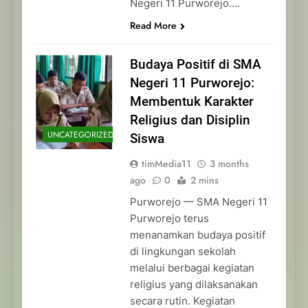
Negeri 11 Purworejo….
Read More
Budaya Positif di SMA
Negeri 11 Purworejo:
Membentuk Karakter
Religius dan Disiplin
UNCATEGORIZED
Siswa
timMedia11
3 months
ago
0
2 mins
Purworejo — SMA Negeri 11
Purworejo terus
menanamkan budaya positif
di lingkungan sekolah
melalui berbagai kegiatan
religius yang dilaksanakan
secara rutin. Kegiatan