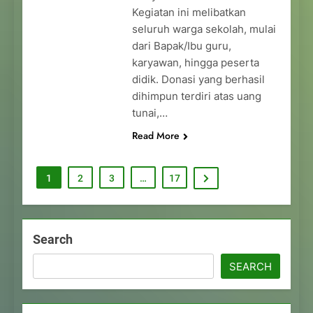
Kegiatan ini melibatkan
seluruh warga sekolah, mulai
dari Bapak/Ibu guru,
karyawan, hingga peserta
didik. Donasi yang berhasil
dihimpun terdiri atas uang
tunai,…
Read More
1
2
3
…
17
Search
SEARCH