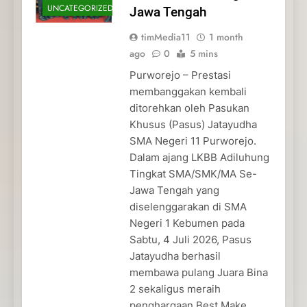
UNCATEGORIZED
Jawa Tengah
timMedia11
1 month
ago
0
5 mins
Purworejo – Prestasi
membanggakan kembali
ditorehkan oleh Pasukan
Khusus (Pasus) Jatayudha
SMA Negeri 11 Purworejo.
Dalam ajang LKBB Adiluhung
Tingkat SMA/SMK/MA Se-
Jawa Tengah yang
diselenggarakan di SMA
Negeri 1 Kebumen pada
Sabtu, 4 Juli 2026, Pasus
Jatayudha berhasil
membawa pulang Juara Bina
2 sekaligus meraih
penghargaan Best Make