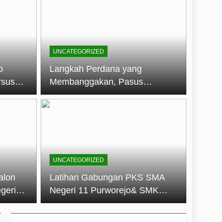
embentuk Jiwa Kepemimpinan, Disiplin,
jo: Membangun Disiplin, Kekompakan,
UNCATEGORIZED
un 2026
o
Langkah Perdana yang
rsus
Membanggakan, Pasus
dan Disiplin Siswa
Jatayudha Ukir Prestasi di
longan
LKBB Adiluhung Se-Jawa
Tengah
UNCATEGORIZED
alon
Latihan Gabungan PKS SMA
geri
Negeri 11 Purworejo& SMK
k Jiwa
Negeri 6 Purworejo:
 dan
Membangun Disiplin,