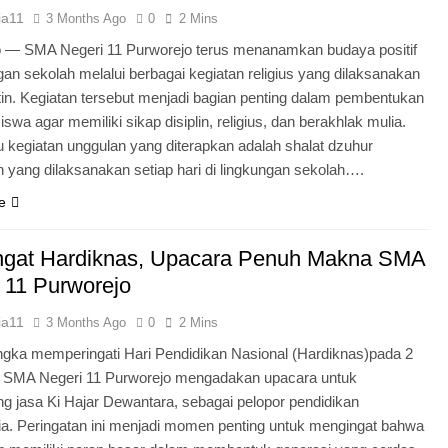
ia11
3 Months Ago
0
2 Mins
o — SMA Negeri 11 Purworejo terus menanamkan budaya positif
ngan sekolah melalui berbagai kegiatan religius yang dilaksanakan
tin. Kegiatan tersebut menjadi bagian penting dalam pembentukan
iswa agar memiliki sikap disiplin, religius, dan berakhlak mulia.
u kegiatan unggulan yang diterapkan adalah shalat dzuhur
 yang dilaksanakan setiap hari di lingkungan sekolah….
e
gat Hardiknas, Upacara Penuh Makna SMA
 11 Purworejo
ia11
3 Months Ago
0
2 Mins
gka memperingati Hari Pendidikan Nasional (Hardiknas)pada 2
, SMA Negeri 11 Purworejo mengadakan upacara untuk
 jasa Ki Hajar Dewantara, sebagai pelopor pendidikan
ia. Peringatan ini menjadi momen penting untuk mengingat bahwa