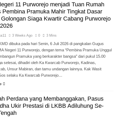
egeri 11 Purworejo menjadi Tuan Rumah
Pengabdian Generasi P
s Pembina Pramuka Mahir Tingkat Dasar
 Golongan Siaga Kwartir Cabang Purworejo
 2026
ia11
3 Weeks Ago
0
3 Mins
KMD dibuka pada hari Senin, 6 Juli 2026 di pangkalan Gugus
A Negeri 11 Purworejo, dengan tema “Pembina Pramuka Unggul
bangun Pramuka yang berkarakter bangsa” dari pukul 15.00
a selesai, dihadiri oleh Ka Kwarcab Purworejo, Kadinas,
cab, Unsur Mabiran, dan tamu undangan lainnya. Kak Wasit
.Sos selaku Ka Kwarcab Purworejo…
e
ah Perdana yang Membanggakan, Pasus
dha Ukir Prestasi di LKBB Adiluhung Se-
Tengah