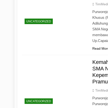
TimMed
Purworejo
Khusus (
UNCATEGORIZED
Adiluhun
SMA Neger
membawa 
Up.Capaia
Read Mor
Kemah
SMA N
Kepemi
Pramu
TimMed
Purworej
UNCATEGORIZED
Purworej