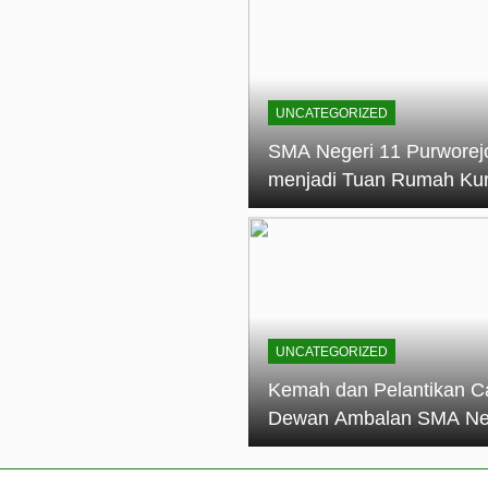
elantikan Calon Dewan Ambalan SMA Negeri 11 Purworejo: M
dian Generasi Pramuka
ungan PKS SMA Negeri 11 Purworejo& SMK Negeri 6 Purwore
ian
UNCATEGORIZED
eri 11 Purworejo Sukses Gelar LPBB Jatayudha Open 2 Tah
SMA Negeri 11 Purworej
menjadi Tuan Rumah Ku
tif di SMA Negeri 11 Purworejo: Membentuk Karakter Religius 
Pembina Pramuka Mahir
Tingkat Dasar (KMD) Go
Siaga Kwartir Cabang
Purworejo Tahun 2026
UNCATEGORIZED
Kemah dan Pelantikan C
Dewan Ambalan SMA Ne
11 Purworejo: Membentu
Kepemimpinan, Disiplin,