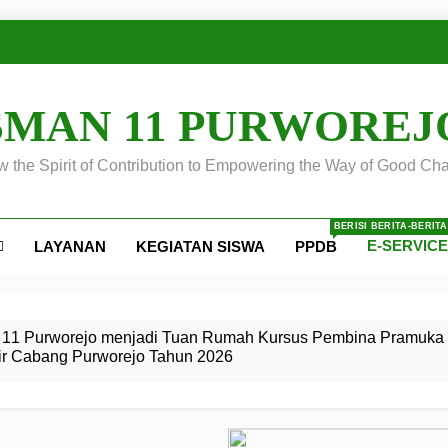
SMAN 11 PURWOREJ
 the Spirit of Contribution to Empowering the Way of Good Cha
BERISI BERITA-BERIT
E-SERVIC
LAYANAN
KEGIATAN SISWA
PPDB
ejo
 Calon
S SMA
ursus
s
egeri 11
 SMK
11 Purworejo menjadi Tuan Rumah Kursus Pembina Pramuka 
ir Cabang Purworejo Tahun 2026
r Tingkat
i di LKBB
 Jiwa
Membangun
di pangkalan Gugus Depan
ehkan oleh Pasukan Khusus
SMA Negeri 11 Purworejo
o menjadi lokasi pelaksanaan
 Siaga
ngah
, dan
dan
dana yang Membanggakan, Pasus Jatayudha Ukir Prestasi di
ejo Tahun
Pramuka