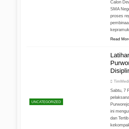
Calon Dew
SMA Neger
proses r
pembinaan
kepramu
Read Mor
Latih
Purwo
Disipl
TimMed
Sabtu, 7 
pelaksan
UNCATEGORIZED
Purworej
ini mengu
dan Tertib
kekompak