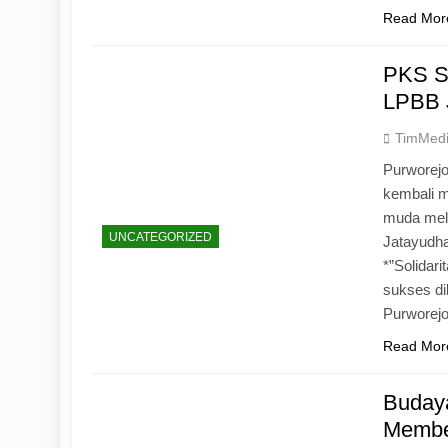
Read Mor
PKS S
LPBB 
TimMed
Purworejo
kembali 
muda mela
UNCATEGORIZED
Jatayudh
*”Solidar
sukses di
Purworej
Read Mor
Budaya
Memben