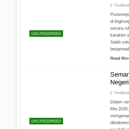
TimMed
Purworej
di lingku
secara ru
UNCATEGORIZED
karakter s
Salah sat
berjamaah
Read Mor
Seman
Negeri
TimMed
Dalam ran
Mei 2026
mengenang
UNCATEGORIZED
diIndones