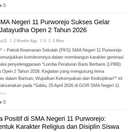
e
MA Negeri 11 Purworejo Sukses Gelar
Jatayudha Open 2 Tahun 2026
ia11
2 Months Ago
0
5 Mins
* – Patroli Keamanan Sekolah (PKS) SMA Negeri 11 Purworejo
menunjukkan komitmennya dalam membangun karakter generasi
lui penyelenggaraan *Lomba Peraturan Baris Berbaris (LPBB)
a Open 2 Tahun 2026. Kegiatan yang mengusung tema
itas dalam Barisan, Wujudkan Kekompakan dan Kedisiplinan”* ini
laksanakan pada *Sabtu, 25 April 2026 di GOR SMA Negeri 11
o….
e
 Positif di SMA Negeri 11 Purworejo:
tuk Karakter Religius dan Disiplin Siswa