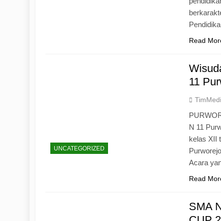
pendidika
berkarak
Pendidik
Read Mor
Wisuda
11 Pur
TimMed
PURWOREJ
N 11 Purw
kelas XII
UNCATEGORIZED
Purworejo
Acara yan
Read Mor
SMA N
CUP 20