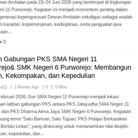
an Ambalan pada 23–24 Juni 2026 yang bertempat di lingkungan
i 11 Purworejo. Kegiatan ini menjadi momentum penting dalam
egenerasi kepengurusan Dewan Ambalan sekaligus sebagai wadah
 karakter, kepemimpinan, kedisiplinan, serta penguatan jiwa
kaan…
e
an Gabungan PKS SMA Negeri 11
rejo& SMK Negeri 6 Purworejo: Membangun
in, Kekompakan, dan Kepedulian
ia11
2 Months Ago
0
5 Mins
Februari 2026, Gor SMA Negeri 11 Purworejo menjadi lokasi
aan latihan gabungan PKS antara PKS Jatayudha SMA Negeri 11
o dan PKS Dharma Atma Jaya SMK Negeri 6 Purworejo. Kegiatan
sung tema “Satu Barisan, Satu Tujuan: PKS Pelajar Berkarakter
 Berlalu Lintas”, yang dirancang untuk menanamkan nilai disiplin,
an, kepedulian, dan…