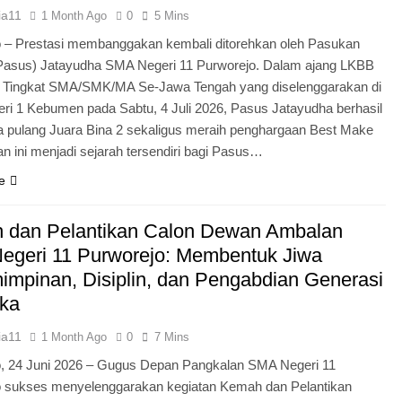
ia11
1 Month Ago
0
5 Mins
 – Prestasi membanggakan kembali ditorehkan oleh Pasukan
Pasus) Jatayudha SMA Negeri 11 Purworejo. Dalam ajang LKBB
g Tingkat SMA/SMK/MA Se-Jawa Tengah yang diselenggarakan di
i 1 Kebumen pada Sabtu, 4 Juli 2026, Pasus Jatayudha berhasil
pulang Juara Bina 2 sekaligus meraih penghargaan Best Make
n ini menjadi sejarah tersendiri bagi Pasus…
e
 dan Pelantikan Calon Dewan Ambalan
egeri 11 Purworejo: Membentuk Jiwa
mpinan, Disiplin, dan Pengabdian Generasi
ka
ia11
1 Month Ago
0
7 Mins
o, 24 Juni 2026 – Gugus Depan Pangkalan SMA Negeri 11
o sukses menyelenggarakan kegiatan Kemah dan Pelantikan