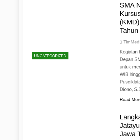
SMA N
Kursu
(KMD)
Tahun
TimMed
Kegiatan 
UNCATEGORIZED
Depan SM
untuk mem
WIB hingg
Pusdiklat
Diono, S
Read Mor
Langk
Jatayu
Jawa 