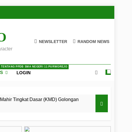
O
NEWSLETTER
RANDOM NEWS
racter
A TENTANG PPDB SMA NEGERI 11 PURWOREJO
ES
LOGIN
Mahir Tingkat Dasar (KMD) Golongan
 LKBB Adiluhung Se-Jawa Tengah