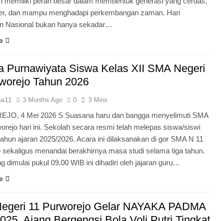
n memiliki peran besar dalam membentuk generasi yang cerdas,
ter, dan mampu menghadapi perkembangan zaman. Hari
an Nasional bukan hanya sekadar…
e
 Purnawiyata Siswa Kelas XII SMA Negeri
worejo Tahun 2026
ia11
3 Months Ago
0
3 Mins
O, 4 Mei 2026 S Suasana haru dan bangga menyelimuti SMA
orejo hari ini. Sekolah secara resmi telah melepas siswa/siswi
 tahun ajaran 2025/2026. Acara ini dilaksanakan di gor SMA N 11
 sekaligus menandai berakhirnya masa studi selama tiga tahun.
g dimulai pukul 09.00 WIB ini dihadiri oleh jajaran guru…
e
egeri 11 Purworejo Gelar NAYAKA PADMA
25, Ajang Bergengsi Bola Voli Putri Tingkat