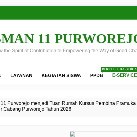
SMAN 11 PURWOREJ
 the Spirit of Contribution to Empowering the Way of Good Cha
BERISI BERITA-BERIT
E-SERVIC
LAYANAN
KEGIATAN SISWA
PPDB
ejo
 Calon
S SMA
ursus
s
egeri 11
 SMK
11 Purworejo menjadi Tuan Rumah Kursus Pembina Pramuka 
ir Cabang Purworejo Tahun 2026
r Tingkat
i di LKBB
 Jiwa
Membangun
di pangkalan Gugus Depan
ehkan oleh Pasukan Khusus
SMA Negeri 11 Purworejo
o menjadi lokasi pelaksanaan
 Siaga
ngah
, dan
dan
dana yang Membanggakan, Pasus Jatayudha Ukir Prestasi di
ejo Tahun
Pramuka