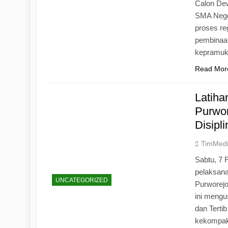
Calon Dew
SMA Neger
proses r
pembinaan
kepramu
Read Mor
Latih
Purwo
Disipl
TimMed
Sabtu, 7 
pelaksan
UNCATEGORIZED
Purworej
ini mengu
dan Tertib
kekompak