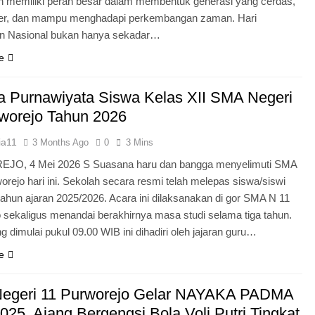
n memiliki peran besar dalam membentuk generasi yang cerdas,
ter, dan mampu menghadapi perkembangan zaman. Hari
an Nasional bukan hanya sekadar…
e
 Purnawiyata Siswa Kelas XII SMA Negeri
worejo Tahun 2026
ia11
3 Months Ago
0
3 Mins
O, 4 Mei 2026 S Suasana haru dan bangga menyelimuti SMA
orejo hari ini. Sekolah secara resmi telah melepas siswa/siswi
 tahun ajaran 2025/2026. Acara ini dilaksanakan di gor SMA N 11
 sekaligus menandai berakhirnya masa studi selama tiga tahun.
g dimulai pukul 09.00 WIB ini dihadiri oleh jajaran guru…
e
egeri 11 Purworejo Gelar NAYAKA PADMA
25, Ajang Bergengsi Bola Voli Putri Tingkat