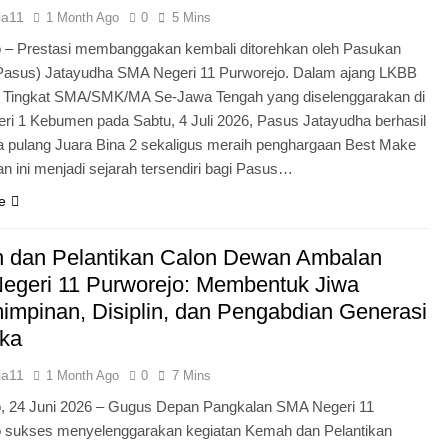
ia11
1 Month Ago
0
5 Mins
 – Prestasi membanggakan kembali ditorehkan oleh Pasukan
Pasus) Jatayudha SMA Negeri 11 Purworejo. Dalam ajang LKBB
g Tingkat SMA/SMK/MA Se-Jawa Tengah yang diselenggarakan di
i 1 Kebumen pada Sabtu, 4 Juli 2026, Pasus Jatayudha berhasil
pulang Juara Bina 2 sekaligus meraih penghargaan Best Make
n ini menjadi sejarah tersendiri bagi Pasus…
e
 dan Pelantikan Calon Dewan Ambalan
egeri 11 Purworejo: Membentuk Jiwa
mpinan, Disiplin, dan Pengabdian Generasi
ka
ia11
1 Month Ago
0
7 Mins
o, 24 Juni 2026 – Gugus Depan Pangkalan SMA Negeri 11
o sukses menyelenggarakan kegiatan Kemah dan Pelantikan