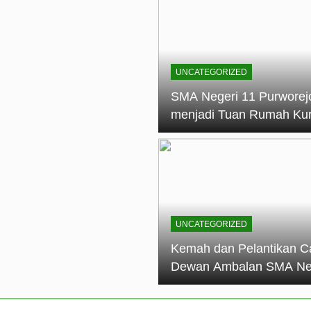
elantikan Calon Dewan Ambalan SMA Negeri 11 Purworejo: M
dian Generasi Pramuka
ungan PKS SMA Negeri 11 Purworejo& SMK Negeri 6 Purwore
ian
UNCATEGORIZED
eri 11 Purworejo Sukses Gelar LPBB Jatayudha Open 2 Tah
SMA Negeri 11 Purworej
menjadi Tuan Rumah Ku
tif di SMA Negeri 11 Purworejo: Membentuk Karakter Religius 
Pembina Pramuka Mahir
Tingkat Dasar (KMD) Go
Siaga Kwartir Cabang
Purworejo Tahun 2026
UNCATEGORIZED
Kemah dan Pelantikan C
Dewan Ambalan SMA Ne
11 Purworejo: Membentu
Kepemimpinan, Disiplin,