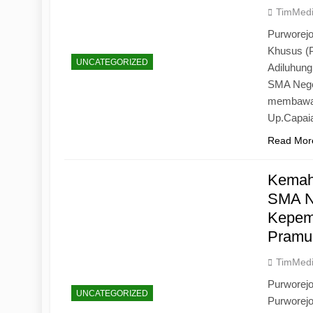
TimMed
Purworejo
Khusus (
UNCATEGORIZED
Adiluhun
SMA Neger
membawa 
Up.Capaia
Read Mor
Kemah
SMA N
Kepemi
Pramu
TimMed
Purworej
UNCATEGORIZED
Purworej