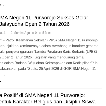
e
MA Negeri 11 Purworejo Sukses Gelar
Jatayudha Open 2 Tahun 2026
ia11
2 Months Ago
0
5 Mins
* – Patroli Keamanan Sekolah (PKS) SMA Negeri 11 Purworejo
menunjukkan komitmennya dalam membangun karakter generasi
lui penyelenggaraan *Lomba Peraturan Baris Berbaris (LPBB)
a Open 2 Tahun 2026. Kegiatan yang mengusung tema
itas dalam Barisan, Wujudkan Kekompakan dan Kedisiplinan”* ini
laksanakan pada *Sabtu, 25 April 2026 di GOR SMA Negeri 11
o….
e
 Positif di SMA Negeri 11 Purworejo:
tuk Karakter Religius dan Disiplin Siswa