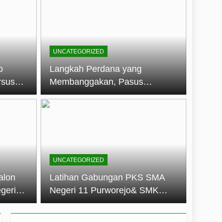
embentuk Jiwa Kepemimpinan, Disiplin,
jo: Membangun Disiplin, Kekompakan,
UNCATEGORIZED
un 2026
o
Langkah Perdana yang
rsus
Membanggakan, Pasus
dan Disiplin Siswa
Jatayudha Ukir Prestasi di
longan
LKBB Adiluhung Se-Jawa
Tengah
UNCATEGORIZED
alon
Latihan Gabungan PKS SMA
geri
Negeri 11 Purworejo& SMK
k Jiwa
Negeri 6 Purworejo:
 dan
Membangun Disiplin,