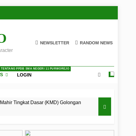
O
NEWSLETTER
RANDOM NEWS
racter
A TENTANG PPDB SMA NEGERI 11 PURWOREJO
ES
LOGIN
Mahir Tingkat Dasar (KMD) Golongan
 LKBB Adiluhung Se-Jawa Tengah