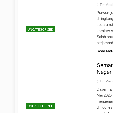
TimMed
Purworej
di lingku
secara ru
UNCATEGORIZED
karakter s
Salah sat
berjamaah
Read Mor
Seman
Negeri
TimMed
Dalam ran
Mei 2026
mengenang
UNCATEGORIZED
diIndones