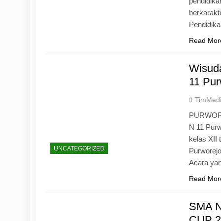
pendidika
berkarak
Pendidik
Read Mor
Wisuda
11 Pur
TimMed
PURWOREJ
N 11 Purw
kelas XII
UNCATEGORIZED
Purworejo
Acara yan
Read Mor
SMA N
CUP 20