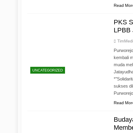
Read Mor
PKS S
LPBB 
TimMed
Purworejo
kembali 
muda mela
UNCATEGORIZED
Jatayudh
*”Solidar
sukses di
Purworej
Read Mor
Budaya
Memben