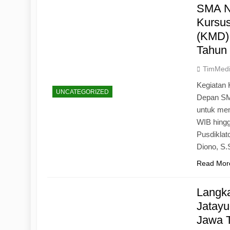
SMA N
Kursu
(KMD)
Tahun
TimMed
Kegiatan 
UNCATEGORIZED
Depan SM
untuk mem
WIB hingg
Pusdiklat
Diono, S
Read Mor
Langk
Jatayu
Jawa 