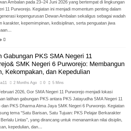
an Ambalan pada 23–24 Juni 2026 yang bertempat di lingkungan
i 11 Purworejo. Kegiatan ini menjadi momentum penting dalam
egenerasi kepengurusan Dewan Ambalan sekaligus sebagai wadah
 karakter, kepemimpinan, kedisiplinan, serta penguatan jiwa
kaan…
e
an Gabungan PKS SMA Negeri 11
rejo& SMK Negeri 6 Purworejo: Membangun
in, Kekompakan, dan Kepedulian
ia11
2 Months Ago
0
5 Mins
Februari 2026, Gor SMA Negeri 11 Purworejo menjadi lokasi
aan latihan gabungan PKS antara PKS Jatayudha SMA Negeri 11
o dan PKS Dharma Atma Jaya SMK Negeri 6 Purworejo. Kegiatan
sung tema “Satu Barisan, Satu Tujuan: PKS Pelajar Berkarakter
 Berlalu Lintas”, yang dirancang untuk menanamkan nilai disiplin,
an, kepedulian, dan…