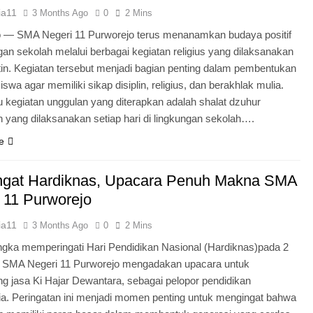
ia11
3 Months Ago
0
2 Mins
o — SMA Negeri 11 Purworejo terus menanamkan budaya positif
ngan sekolah melalui berbagai kegiatan religius yang dilaksanakan
tin. Kegiatan tersebut menjadi bagian penting dalam pembentukan
iswa agar memiliki sikap disiplin, religius, dan berakhlak mulia.
u kegiatan unggulan yang diterapkan adalah shalat dzuhur
 yang dilaksanakan setiap hari di lingkungan sekolah….
e
gat Hardiknas, Upacara Penuh Makna SMA
 11 Purworejo
ia11
3 Months Ago
0
2 Mins
gka memperingati Hari Pendidikan Nasional (Hardiknas)pada 2
, SMA Negeri 11 Purworejo mengadakan upacara untuk
 jasa Ki Hajar Dewantara, sebagai pelopor pendidikan
ia. Peringatan ini menjadi momen penting untuk mengingat bahwa