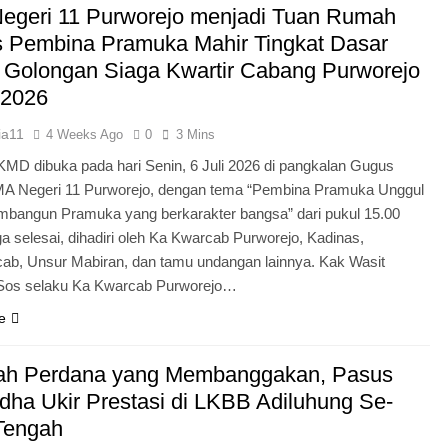
egeri 11 Purworejo menjadi Tuan Rumah
Pengabdian Generasi P
s Pembina Pramuka Mahir Tingkat Dasar
 Golongan Siaga Kwartir Cabang Purworejo
 2026
ia11
4 Weeks Ago
0
3 Mins
KMD dibuka pada hari Senin, 6 Juli 2026 di pangkalan Gugus
A Negeri 11 Purworejo, dengan tema “Pembina Pramuka Unggul
bangun Pramuka yang berkarakter bangsa” dari pukul 15.00
a selesai, dihadiri oleh Ka Kwarcab Purworejo, Kadinas,
cab, Unsur Mabiran, dan tamu undangan lainnya. Kak Wasit
.Sos selaku Ka Kwarcab Purworejo…
e
ah Perdana yang Membanggakan, Pasus
dha Ukir Prestasi di LKBB Adiluhung Se-
Tengah