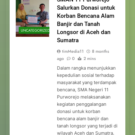
Salurkan Donasi untuk
Korban Bencana Alam
Banjir dan Tanah
UNCATEGORIZED
Longsor di Aceh dan
Sumatra
timMedia11
8 months
ago
0
2 mins
Dalam rangka menunjukkan
kepedulian sosial terhadap
masyarakat yang terdampak
bencana, SMA Negeri 11
Purworejo melaksanakan
kegiatan penggalangan
donasi untuk korban
bencana alam banjir dan
tanah longsor yang terjadi di
wilayah Aceh dan Sumatra.