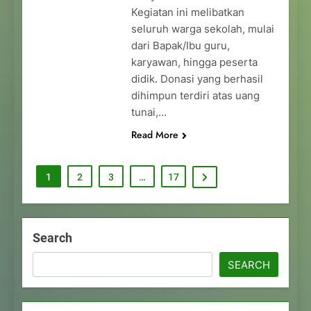
Kegiatan ini melibatkan
seluruh warga sekolah, mulai
dari Bapak/Ibu guru,
karyawan, hingga peserta
didik. Donasi yang berhasil
dihimpun terdiri atas uang
tunai,…
Read More
1
2
3
…
17
Search
SEARCH