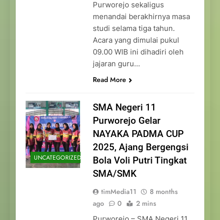
Purworejo sekaligus
menandai berakhirnya masa
studi selama tiga tahun.
Acara yang dimulai pukul
09.00 WIB ini dihadiri oleh
jajaran guru…
Read More
SMA Negeri 11
Purworejo Gelar
NAYAKA PADMA CUP
2025, Ajang Bergengsi
UNCATEGORIZED
Bola Voli Putri Tingkat
SMA/SMK
timMedia11
8 months
ago
0
2 mins
Purworejo – SMA Negeri 11