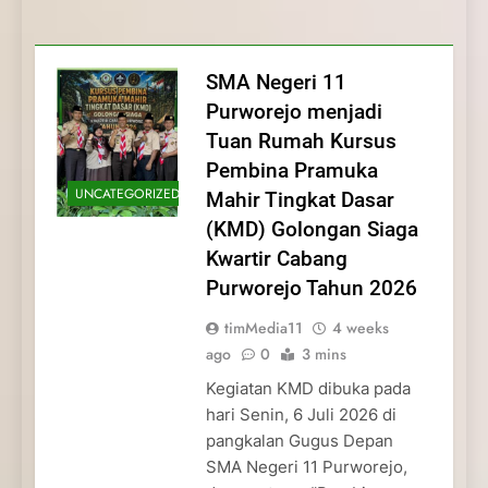
Membentuk Jiwa
Membentuk Jiwa Kepemimpinan,
Membangun Disiplin, Kekompakan, dan
Kwartir Cabang Purworejo Tahun 2026
Kepemimpinan, Disiplin,
Disiplin, dan Pengabdian Generasi
Kepedulian
dan Pengabdian Generasi
Pramuka
SMA Negeri 11
Pramuka
Purworejo menjadi
Tuan Rumah Kursus
Pembina Pramuka
UNCATEGORIZED
Mahir Tingkat Dasar
(KMD) Golongan Siaga
Kwartir Cabang
Purworejo Tahun 2026
timMedia11
4 weeks
ago
0
3 mins
Kegiatan KMD dibuka pada
hari Senin, 6 Juli 2026 di
pangkalan Gugus Depan
SMA Negeri 11 Purworejo,