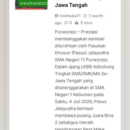
UNCATEGORIZED
Jawa Tengah
timMedia11
1 month
ago
0
5 mins
Purworejo – Prestasi
membanggakan kembali
ditorehkan oleh Pasukan
Khusus (Pasus) Jatayudha
SMA Negeri 11 Purworejo.
Dalam ajang LKBB Adiluhung
Tingkat SMA/SMK/MA Se-
Jawa Tengah yang
diselenggarakan di SMA
Negeri 1 Kebumen pada
Sabtu, 4 Juli 2026, Pasus
Jatayudha berhasil
membawa pulang Juara Bina
2 sekaligus meraih
penghargaan Best Make