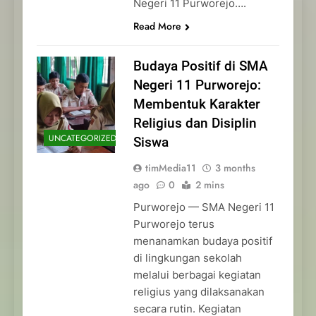
Negeri 11 Purworejo….
Read More
Budaya Positif di SMA
Negeri 11 Purworejo:
Membentuk Karakter
Religius dan Disiplin
UNCATEGORIZED
Siswa
timMedia11
3 months
ago
0
2 mins
Purworejo — SMA Negeri 11
Purworejo terus
menanamkan budaya positif
di lingkungan sekolah
melalui berbagai kegiatan
religius yang dilaksanakan
secara rutin. Kegiatan