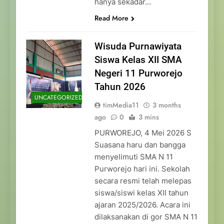
hanya sekadar…
Read More
Wisuda Purnawiyata
Siswa Kelas XII SMA
Negeri 11 Purworejo
Tahun 2026
UNCATEGORIZED
timMedia11
3 months
ago
0
3 mins
PURWOREJO, 4 Mei 2026 S
Suasana haru dan bangga
menyelimuti SMA N 11
Purworejo hari ini. Sekolah
secara resmi telah melepas
siswa/siswi kelas XII tahun
ajaran 2025/2026. Acara ini
dilaksanakan di gor SMA N 11