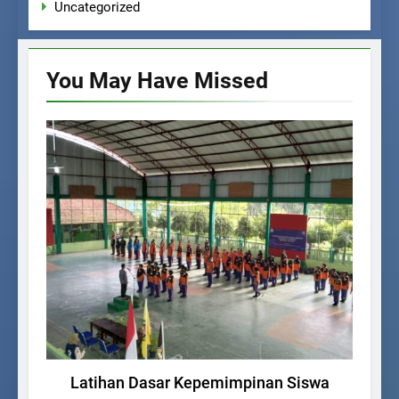
Uncategorized
You May Have
Missed
KEGIATAN SISWA
Latihan Dasar Kepemimpinan Siswa
K