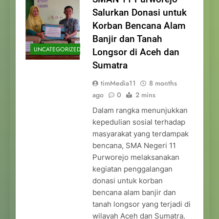
Salurkan Donasi untuk
Korban Bencana Alam
Banjir dan Tanah
UNCATEGORIZED
Longsor di Aceh dan
Sumatra
timMedia11
8 months
ago
0
2 mins
Dalam rangka menunjukkan
kepedulian sosial terhadap
masyarakat yang terdampak
bencana, SMA Negeri 11
Purworejo melaksanakan
kegiatan penggalangan
donasi untuk korban
bencana alam banjir dan
tanah longsor yang terjadi di
wilayah Aceh dan Sumatra.