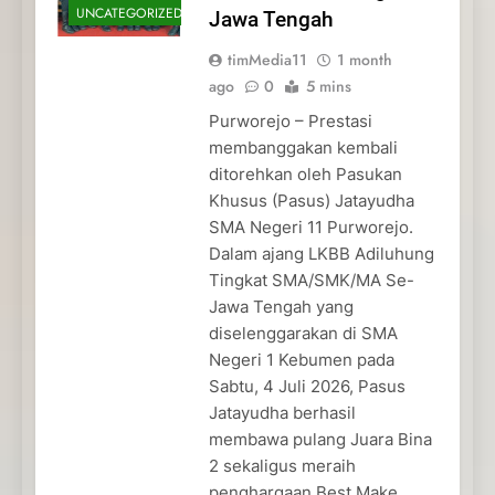
UNCATEGORIZED
Jawa Tengah
timMedia11
1 month
ago
0
5 mins
Purworejo – Prestasi
membanggakan kembali
ditorehkan oleh Pasukan
Khusus (Pasus) Jatayudha
SMA Negeri 11 Purworejo.
Dalam ajang LKBB Adiluhung
Tingkat SMA/SMK/MA Se-
Jawa Tengah yang
diselenggarakan di SMA
Negeri 1 Kebumen pada
Sabtu, 4 Juli 2026, Pasus
Jatayudha berhasil
membawa pulang Juara Bina
2 sekaligus meraih
penghargaan Best Make