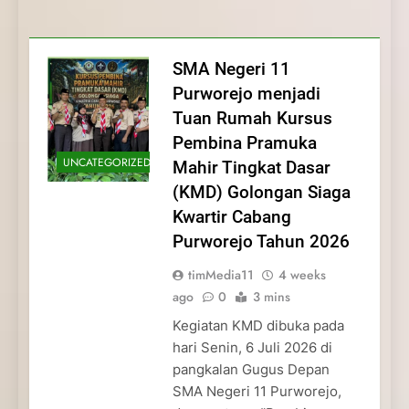
Membentuk Jiwa
Membentuk Jiwa Kepemimpinan,
Membangun Disiplin, Kekompakan, dan
Kwartir Cabang Purworejo Tahun 2026
Kepemimpinan, Disiplin,
Disiplin, dan Pengabdian Generasi
Kepedulian
dan Pengabdian Generasi
Pramuka
SMA Negeri 11
Pramuka
Purworejo menjadi
Tuan Rumah Kursus
Pembina Pramuka
UNCATEGORIZED
Mahir Tingkat Dasar
(KMD) Golongan Siaga
Kwartir Cabang
Purworejo Tahun 2026
timMedia11
4 weeks
ago
0
3 mins
Kegiatan KMD dibuka pada
hari Senin, 6 Juli 2026 di
pangkalan Gugus Depan
SMA Negeri 11 Purworejo,