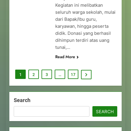
Kegiatan ini melibatkan
seluruh warga sekolah, mulai
dari Bapak/Ibu guru,
karyawan, hingga peserta
didik. Donasi yang berhasil
dihimpun terdiri atas uang
tunai,…
Read More
1
2
3
…
17
Search
SEARCH