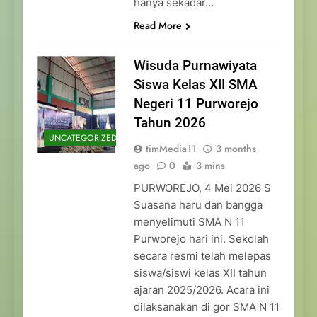
hanya sekadar…
Read More
Wisuda Purnawiyata
Siswa Kelas XII SMA
Negeri 11 Purworejo
Tahun 2026
UNCATEGORIZED
timMedia11
3 months
ago
0
3 mins
PURWOREJO, 4 Mei 2026 S
Suasana haru dan bangga
menyelimuti SMA N 11
Purworejo hari ini. Sekolah
secara resmi telah melepas
siswa/siswi kelas XII tahun
ajaran 2025/2026. Acara ini
dilaksanakan di gor SMA N 11