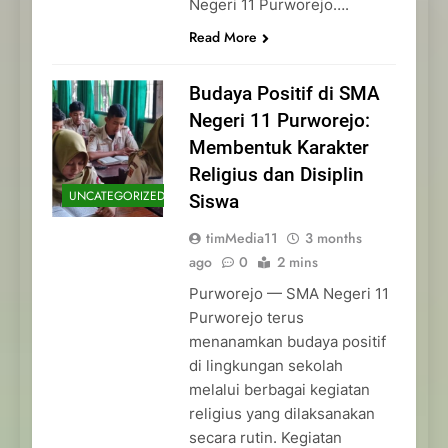
Negeri 11 Purworejo….
Read More
Budaya Positif di SMA
Negeri 11 Purworejo:
Membentuk Karakter
Religius dan Disiplin
UNCATEGORIZED
Siswa
timMedia11
3 months
ago
0
2 mins
Purworejo — SMA Negeri 11
Purworejo terus
menanamkan budaya positif
di lingkungan sekolah
melalui berbagai kegiatan
religius yang dilaksanakan
secara rutin. Kegiatan