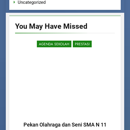
Uncategorized
You May Have
Missed
AGENDA SEKOLAH
PRESTASI
Pekan Olahraga dan Seni SMA N 11
Ke