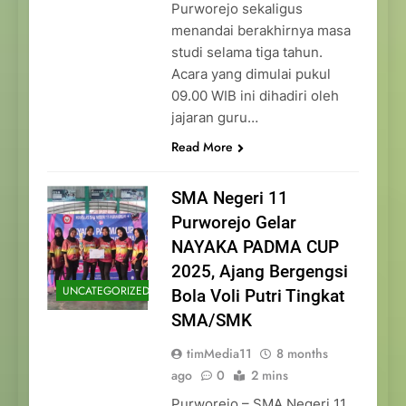
Purworejo sekaligus
menandai berakhirnya masa
studi selama tiga tahun.
Acara yang dimulai pukul
09.00 WIB ini dihadiri oleh
jajaran guru…
Read More
SMA Negeri 11
Purworejo Gelar
NAYAKA PADMA CUP
2025, Ajang Bergengsi
UNCATEGORIZED
Bola Voli Putri Tingkat
SMA/SMK
timMedia11
8 months
ago
0
2 mins
Purworejo – SMA Negeri 11