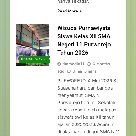
hanya sekadar…
Read More
Wisuda Purnawiyata
Siswa Kelas XII SMA
Negeri 11 Purworejo
Tahun 2026
UNCATEGORIZED
timMedia11
3 months
ago
0
3 mins
PURWOREJO, 4 Mei 2026 S
Suasana haru dan bangga
menyelimuti SMA N 11
Purworejo hari ini. Sekolah
secara resmi telah melepas
siswa/siswi kelas XII tahun
ajaran 2025/2026. Acara ini
dilaksanakan di gor SMA N 11