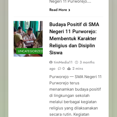
Negeri 11 Purworejo….
Read More
Budaya Positif di SMA
Negeri 11 Purworejo:
Membentuk Karakter
Religius dan Disiplin
UNCATEGORIZED
Siswa
timMedia11
3 months
ago
0
2 mins
Purworejo — SMA Negeri 11
Purworejo terus
menanamkan budaya positif
di lingkungan sekolah
melalui berbagai kegiatan
religius yang dilaksanakan
secara rutin. Kegiatan