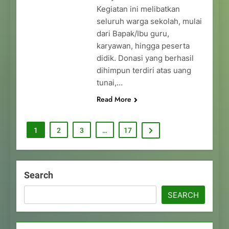
Kegiatan ini melibatkan
seluruh warga sekolah, mulai
dari Bapak/Ibu guru,
karyawan, hingga peserta
didik. Donasi yang berhasil
dihimpun terdiri atas uang
tunai,…
Read More
1
2
3
…
17
Search
SEARCH