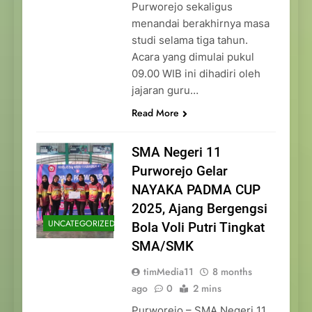
Purworejo sekaligus
menandai berakhirnya masa
studi selama tiga tahun.
Acara yang dimulai pukul
09.00 WIB ini dihadiri oleh
jajaran guru…
Read More
SMA Negeri 11
Purworejo Gelar
NAYAKA PADMA CUP
2025, Ajang Bergengsi
UNCATEGORIZED
Bola Voli Putri Tingkat
SMA/SMK
timMedia11
8 months
ago
0
2 mins
Purworejo – SMA Negeri 11