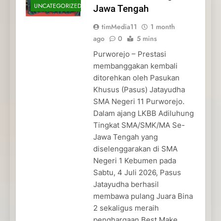
UNCATEGORIZED
Jawa Tengah
timMedia11
1 month
ago
0
5 mins
Purworejo – Prestasi
membanggakan kembali
ditorehkan oleh Pasukan
Khusus (Pasus) Jatayudha
SMA Negeri 11 Purworejo.
Dalam ajang LKBB Adiluhung
Tingkat SMA/SMK/MA Se-
Jawa Tengah yang
diselenggarakan di SMA
Negeri 1 Kebumen pada
Sabtu, 4 Juli 2026, Pasus
Jatayudha berhasil
membawa pulang Juara Bina
2 sekaligus meraih
penghargaan Best Make