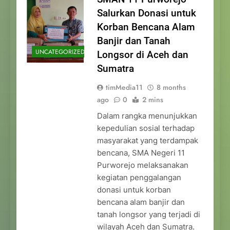
Salurkan Donasi untuk
Korban Bencana Alam
Banjir dan Tanah
UNCATEGORIZED
Longsor di Aceh dan
Sumatra
timMedia11
8 months
ago
0
2 mins
Dalam rangka menunjukkan
kepedulian sosial terhadap
masyarakat yang terdampak
bencana, SMA Negeri 11
Purworejo melaksanakan
kegiatan penggalangan
donasi untuk korban
bencana alam banjir dan
tanah longsor yang terjadi di
wilayah Aceh dan Sumatra.