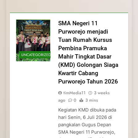
Membentuk Jiwa
Membentuk Jiwa Kepemimpinan,
Membangun Disiplin, Kekompakan, dan
Kwartir Cabang Purworejo Tahun 2026
Kepemimpinan, Disiplin,
Disiplin, dan Pengabdian Generasi
Kepedulian
dan Pengabdian Generasi
Pramuka
SMA Negeri 11
Pramuka
Purworejo menjadi
Tuan Rumah Kursus
Pembina Pramuka
UNCATEGORIZED
Mahir Tingkat Dasar
(KMD) Golongan Siaga
Kwartir Cabang
Purworejo Tahun 2026
timMedia11
3 weeks
ago
0
3 mins
Kegiatan KMD dibuka pada
hari Senin, 6 Juli 2026 di
pangkalan Gugus Depan
SMA Negeri 11 Purworejo,