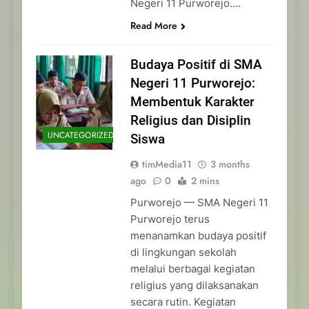
Negeri 11 Purworejo….
Read More
Budaya Positif di SMA
Negeri 11 Purworejo:
Membentuk Karakter
Religius dan Disiplin
UNCATEGORIZED
Siswa
timMedia11
3 months
ago
0
2 mins
Purworejo — SMA Negeri 11
Purworejo terus
menanamkan budaya positif
di lingkungan sekolah
melalui berbagai kegiatan
religius yang dilaksanakan
secara rutin. Kegiatan