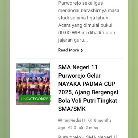
Purworejo sekaligus
menandai berakhirnya masa
studi selama tiga tahun.
Acara yang dimulai pukul
09.00 WIB ini dihadiri oleh
jajaran guru…
Read More
SMA Negeri 11
Purworejo Gelar
NAYAKA PADMA CUP
2025, Ajang Bergengsi
UNCATEGORIZED
Bola Voli Putri Tingkat
SMA/SMK
timMedia11
8 months
ago
0
2 mins
Purworejo – SMA Negeri 11