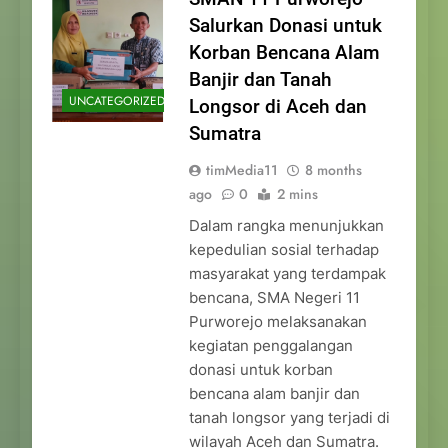
Salurkan Donasi untuk
Korban Bencana Alam
Banjir dan Tanah
UNCATEGORIZED
Longsor di Aceh dan
Sumatra
timMedia11
8 months
ago
0
2 mins
Dalam rangka menunjukkan
kepedulian sosial terhadap
masyarakat yang terdampak
bencana, SMA Negeri 11
Purworejo melaksanakan
kegiatan penggalangan
donasi untuk korban
bencana alam banjir dan
tanah longsor yang terjadi di
wilayah Aceh dan Sumatra.