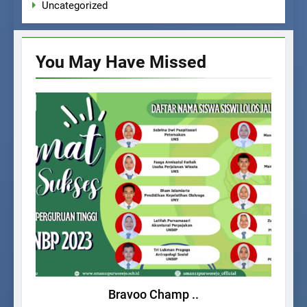
Uncategorized
You May Have
Missed
BERITA SEKOLAH
PE
Bravoo Champ ..