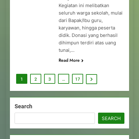
Kegiatan ini melibatkan
seluruh warga sekolah, mulai
dari Bapak/Ibu guru,
karyawan, hingga peserta
didik. Donasi yang berhasil
dihimpun terdiri atas uang
tunai,…
Read More
1
2
3
…
17
Search
SEARCH