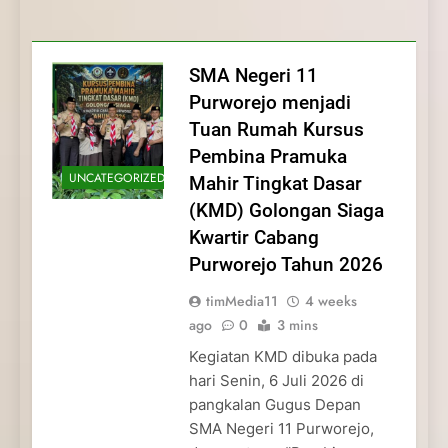
Membentuk Jiwa
Membentuk Jiwa Kepemimpinan,
Membangun Disiplin, Kekompakan, dan
Kwartir Cabang Purworejo Tahun 2026
Kepemimpinan, Disiplin,
Disiplin, dan Pengabdian Generasi
Kepedulian
dan Pengabdian Generasi
Pramuka
SMA Negeri 11
Pramuka
Purworejo menjadi
Tuan Rumah Kursus
Pembina Pramuka
UNCATEGORIZED
Mahir Tingkat Dasar
(KMD) Golongan Siaga
Kwartir Cabang
Purworejo Tahun 2026
timMedia11
4 weeks
ago
0
3 mins
Kegiatan KMD dibuka pada
hari Senin, 6 Juli 2026 di
pangkalan Gugus Depan
SMA Negeri 11 Purworejo,