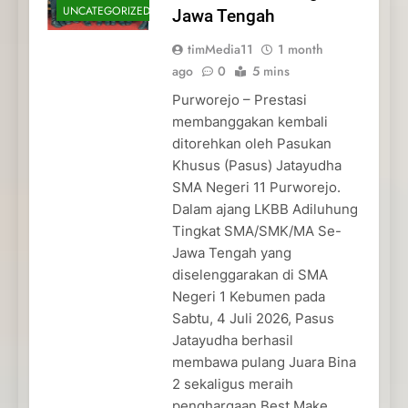
UNCATEGORIZED
Jawa Tengah
timMedia11
1 month
ago
0
5 mins
Purworejo – Prestasi
membanggakan kembali
ditorehkan oleh Pasukan
Khusus (Pasus) Jatayudha
SMA Negeri 11 Purworejo.
Dalam ajang LKBB Adiluhung
Tingkat SMA/SMK/MA Se-
Jawa Tengah yang
diselenggarakan di SMA
Negeri 1 Kebumen pada
Sabtu, 4 Juli 2026, Pasus
Jatayudha berhasil
membawa pulang Juara Bina
2 sekaligus meraih
penghargaan Best Make