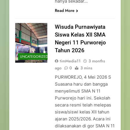
hanya sekadar…
Read More
Wisuda Purnawiyata
Siswa Kelas XII SMA
Negeri 11 Purworejo
Tahun 2026
UNCATEGORIZED
timMedia11
3 months
ago
0
3 mins
PURWOREJO, 4 Mei 2026 S
Suasana haru dan bangga
menyelimuti SMA N 11
Purworejo hari ini. Sekolah
secara resmi telah melepas
siswa/siswi kelas XII tahun
ajaran 2025/2026. Acara ini
dilaksanakan di gor SMA N 11