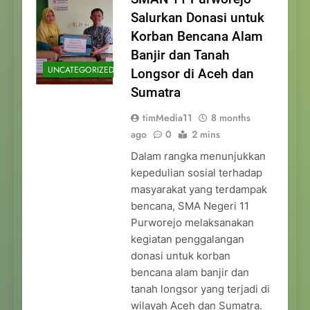
Salurkan Donasi untuk
Korban Bencana Alam
Banjir dan Tanah
UNCATEGORIZED
Longsor di Aceh dan
Sumatra
timMedia11
8 months
ago
0
2 mins
Dalam rangka menunjukkan
kepedulian sosial terhadap
masyarakat yang terdampak
bencana, SMA Negeri 11
Purworejo melaksanakan
kegiatan penggalangan
donasi untuk korban
bencana alam banjir dan
tanah longsor yang terjadi di
wilayah Aceh dan Sumatra.