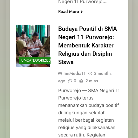
Negeri 11 Purworejo….
Read More
Budaya Positif di SMA
Negeri 11 Purworejo:
Membentuk Karakter
Religius dan Disiplin
UNCATEGORIZED
Siswa
timMedia11
3 months
ago
0
2 mins
Purworejo — SMA Negeri 11
Purworejo terus
menanamkan budaya positif
di lingkungan sekolah
melalui berbagai kegiatan
religius yang dilaksanakan
secara rutin. Kegiatan