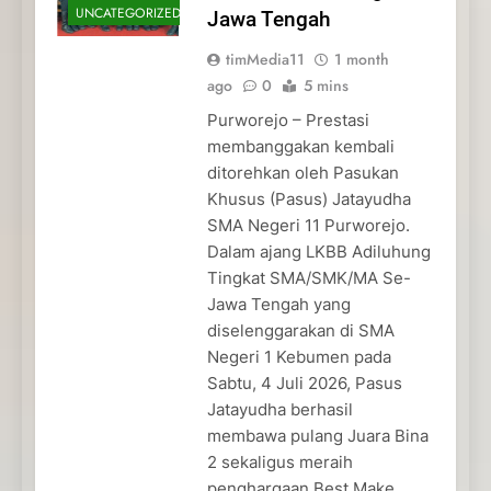
UNCATEGORIZED
Jawa Tengah
timMedia11
1 month
ago
0
5 mins
Purworejo – Prestasi
membanggakan kembali
ditorehkan oleh Pasukan
Khusus (Pasus) Jatayudha
SMA Negeri 11 Purworejo.
Dalam ajang LKBB Adiluhung
Tingkat SMA/SMK/MA Se-
Jawa Tengah yang
diselenggarakan di SMA
Negeri 1 Kebumen pada
Sabtu, 4 Juli 2026, Pasus
Jatayudha berhasil
membawa pulang Juara Bina
2 sekaligus meraih
penghargaan Best Make