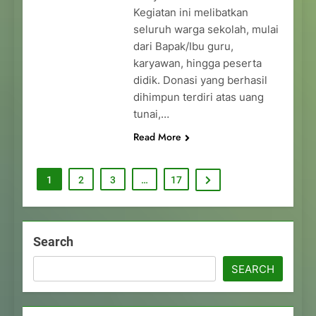
Kegiatan ini melibatkan
seluruh warga sekolah, mulai
dari Bapak/Ibu guru,
karyawan, hingga peserta
didik. Donasi yang berhasil
dihimpun terdiri atas uang
tunai,…
Read More
1
2
3
…
17
Search
SEARCH