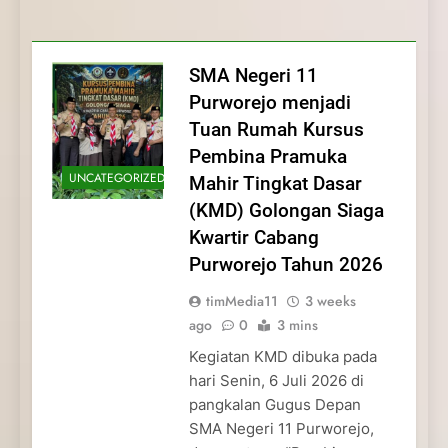
Membentuk Jiwa
Membentuk Jiwa Kepemimpinan,
Membangun Disiplin, Kekompakan, dan
Kwartir Cabang Purworejo Tahun 2026
Kepemimpinan, Disiplin,
Disiplin, dan Pengabdian Generasi
Kepedulian
dan Pengabdian Generasi
Pramuka
SMA Negeri 11
Pramuka
Purworejo menjadi
Tuan Rumah Kursus
Pembina Pramuka
UNCATEGORIZED
Mahir Tingkat Dasar
(KMD) Golongan Siaga
Kwartir Cabang
Purworejo Tahun 2026
timMedia11
3 weeks
ago
0
3 mins
Kegiatan KMD dibuka pada
hari Senin, 6 Juli 2026 di
pangkalan Gugus Depan
SMA Negeri 11 Purworejo,