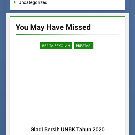
Uncategorized
You May Have
Missed
BERITA SEKOLAH
PRESTASI
Gladi Bersih UNBK Tahun 2020
Se