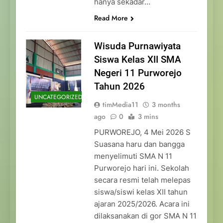
hanya sekadar…
Read More
Wisuda Purnawiyata
Siswa Kelas XII SMA
Negeri 11 Purworejo
Tahun 2026
UNCATEGORIZED
timMedia11
3 months
ago
0
3 mins
PURWOREJO, 4 Mei 2026 S
Suasana haru dan bangga
menyelimuti SMA N 11
Purworejo hari ini. Sekolah
secara resmi telah melepas
siswa/siswi kelas XII tahun
ajaran 2025/2026. Acara ini
dilaksanakan di gor SMA N 11