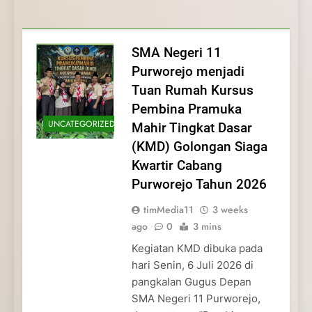
Membentuk Jiwa
Membentuk Jiwa Kepemimpinan,
Membangun Disiplin, Kekompakan, dan
Kwartir Cabang Purworejo Tahun 2026
Kepemimpinan, Disiplin,
Disiplin, dan Pengabdian Generasi
Kepedulian
dan Pengabdian Generasi
Pramuka
SMA Negeri 11
Pramuka
Purworejo menjadi
Tuan Rumah Kursus
Pembina Pramuka
UNCATEGORIZED
Mahir Tingkat Dasar
(KMD) Golongan Siaga
Kwartir Cabang
Purworejo Tahun 2026
timMedia11
3 weeks
ago
0
3 mins
Kegiatan KMD dibuka pada
hari Senin, 6 Juli 2026 di
pangkalan Gugus Depan
SMA Negeri 11 Purworejo,