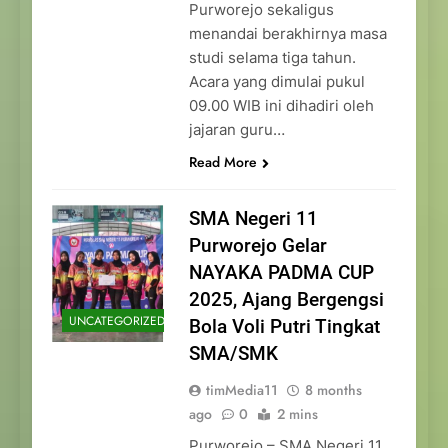
Purworejo sekaligus
menandai berakhirnya masa
studi selama tiga tahun.
Acara yang dimulai pukul
09.00 WIB ini dihadiri oleh
jajaran guru…
Read More
SMA Negeri 11
Purworejo Gelar
NAYAKA PADMA CUP
2025, Ajang Bergengsi
UNCATEGORIZED
Bola Voli Putri Tingkat
SMA/SMK
timMedia11
8 months
ago
0
2 mins
Purworejo – SMA Negeri 11