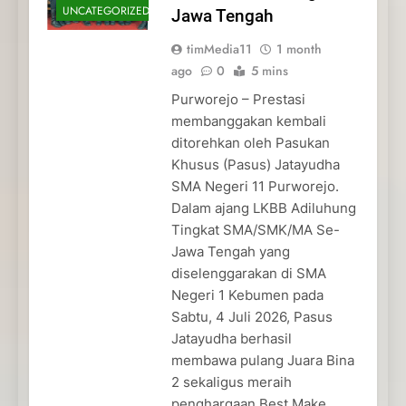
UNCATEGORIZED
Jawa Tengah
timMedia11
1 month
ago
0
5 mins
Purworejo – Prestasi
membanggakan kembali
ditorehkan oleh Pasukan
Khusus (Pasus) Jatayudha
SMA Negeri 11 Purworejo.
Dalam ajang LKBB Adiluhung
Tingkat SMA/SMK/MA Se-
Jawa Tengah yang
diselenggarakan di SMA
Negeri 1 Kebumen pada
Sabtu, 4 Juli 2026, Pasus
Jatayudha berhasil
membawa pulang Juara Bina
2 sekaligus meraih
penghargaan Best Make