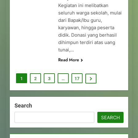
Kegiatan ini melibatkan
seluruh warga sekolah, mulai
dari Bapak/Ibu guru,
karyawan, hingga peserta
didik. Donasi yang berhasil
dihimpun terdiri atas uang
tunai,…
Read More
1
2
3
…
17
Search
SEARCH