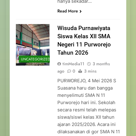
hanya sekadar…
Read More
Wisuda Purnawiyata
Siswa Kelas XII SMA
Negeri 11 Purworejo
Tahun 2026
UNCATEGORIZED
timMedia11
3 months
ago
0
3 mins
PURWOREJO, 4 Mei 2026 S
Suasana haru dan bangga
menyelimuti SMA N 11
Purworejo hari ini. Sekolah
secara resmi telah melepas
siswa/siswi kelas XII tahun
ajaran 2025/2026. Acara ini
dilaksanakan di gor SMA N 11