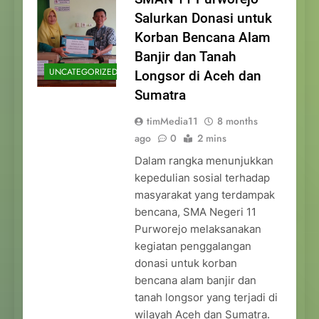
Salurkan Donasi untuk
Korban Bencana Alam
Banjir dan Tanah
UNCATEGORIZED
Longsor di Aceh dan
Sumatra
timMedia11
8 months
ago
0
2 mins
Dalam rangka menunjukkan
kepedulian sosial terhadap
masyarakat yang terdampak
bencana, SMA Negeri 11
Purworejo melaksanakan
kegiatan penggalangan
donasi untuk korban
bencana alam banjir dan
tanah longsor yang terjadi di
wilayah Aceh dan Sumatra.