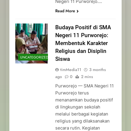
Negeri 11 Purworejo….
Read More
Budaya Positif di SMA
Negeri 11 Purworejo:
Membentuk Karakter
Religius dan Disiplin
UNCATEGORIZED
Siswa
timMedia11
3 months
ago
0
2 mins
Purworejo — SMA Negeri 11
Purworejo terus
menanamkan budaya positif
di lingkungan sekolah
melalui berbagai kegiatan
religius yang dilaksanakan
secara rutin. Kegiatan