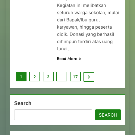
Kegiatan ini melibatkan
seluruh warga sekolah, mulai
dari Bapak/Ibu guru,
karyawan, hingga peserta
didik. Donasi yang berhasil
dihimpun terdiri atas uang
tunai,…
Read More
1
2
3
…
17
Search
SEARCH