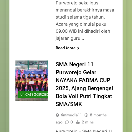
Purworejo sekaligus
menandai berakhirnya masa
studi selama tiga tahun.
Acara yang dimulai pukul
09.00 WIB ini dihadiri oleh
jajaran guru…
Read More
SMA Negeri 11
Purworejo Gelar
NAYAKA PADMA CUP
2025, Ajang Bergengsi
UNCATEGORIZED
Bola Voli Putri Tingkat
SMA/SMK
timMedia11
8 months
ago
0
2 mins
Purworejo – SMA Negeri 11