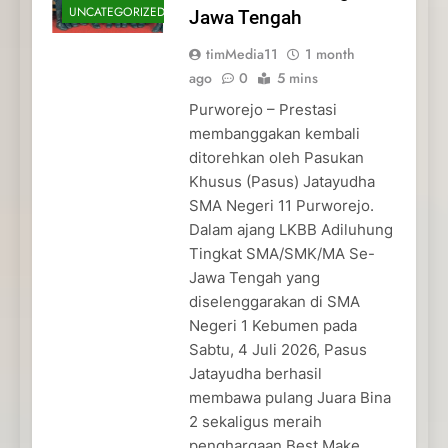
UNCATEGORIZED
Jawa Tengah
timMedia11
1 month
ago
0
5 mins
Purworejo – Prestasi
membanggakan kembali
ditorehkan oleh Pasukan
Khusus (Pasus) Jatayudha
SMA Negeri 11 Purworejo.
Dalam ajang LKBB Adiluhung
Tingkat SMA/SMK/MA Se-
Jawa Tengah yang
diselenggarakan di SMA
Negeri 1 Kebumen pada
Sabtu, 4 Juli 2026, Pasus
Jatayudha berhasil
membawa pulang Juara Bina
2 sekaligus meraih
penghargaan Best Make