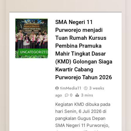
Membentuk Jiwa
Membentuk Jiwa Kepemimpinan,
Membangun Disiplin, Kekompakan, dan
Kwartir Cabang Purworejo Tahun 2026
Kepemimpinan, Disiplin,
Disiplin, dan Pengabdian Generasi
Kepedulian
dan Pengabdian Generasi
Pramuka
SMA Negeri 11
Pramuka
Purworejo menjadi
Tuan Rumah Kursus
Pembina Pramuka
UNCATEGORIZED
Mahir Tingkat Dasar
(KMD) Golongan Siaga
Kwartir Cabang
Purworejo Tahun 2026
timMedia11
3 weeks
ago
0
3 mins
Kegiatan KMD dibuka pada
hari Senin, 6 Juli 2026 di
pangkalan Gugus Depan
SMA Negeri 11 Purworejo,