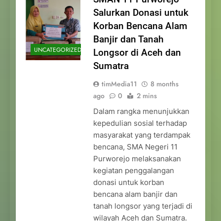
Salurkan Donasi untuk
Korban Bencana Alam
Banjir dan Tanah
UNCATEGORIZED
Longsor di Aceh dan
Sumatra
timMedia11
8 months
ago
0
2 mins
Dalam rangka menunjukkan
kepedulian sosial terhadap
masyarakat yang terdampak
bencana, SMA Negeri 11
Purworejo melaksanakan
kegiatan penggalangan
donasi untuk korban
bencana alam banjir dan
tanah longsor yang terjadi di
wilayah Aceh dan Sumatra.