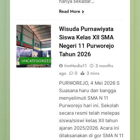
hanya sekadar…
Read More
Wisuda Purnawiyata
Siswa Kelas XII SMA
Negeri 11 Purworejo
Tahun 2026
UNCATEGORIZED
timMedia11
3 months
ago
0
3 mins
PURWOREJO, 4 Mei 2026 S
Suasana haru dan bangga
menyelimuti SMA N 11
Purworejo hari ini. Sekolah
secara resmi telah melepas
siswa/siswi kelas XII tahun
ajaran 2025/2026. Acara ini
dilaksanakan di gor SMA N 11