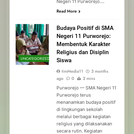
Negeri 11 Purworejo….
Read More
Budaya Positif di SMA
Negeri 11 Purworejo:
Membentuk Karakter
Religius dan Disiplin
UNCATEGORIZED
Siswa
timMedia11
3 months
ago
0
2 mins
Purworejo — SMA Negeri 11
Purworejo terus
menanamkan budaya positif
di lingkungan sekolah
melalui berbagai kegiatan
religius yang dilaksanakan
secara rutin. Kegiatan