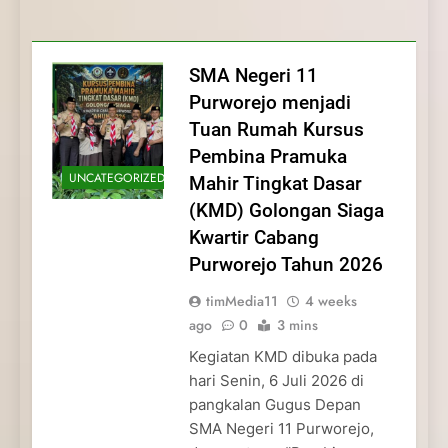
Membentuk Jiwa
Membentuk Jiwa Kepemimpinan,
Membangun Disiplin, Kekompakan, dan
Kwartir Cabang Purworejo Tahun 2026
Kepemimpinan, Disiplin,
Disiplin, dan Pengabdian Generasi
Kepedulian
dan Pengabdian Generasi
Pramuka
SMA Negeri 11
Pramuka
Purworejo menjadi
Tuan Rumah Kursus
Pembina Pramuka
UNCATEGORIZED
Mahir Tingkat Dasar
(KMD) Golongan Siaga
Kwartir Cabang
Purworejo Tahun 2026
timMedia11
4 weeks
ago
0
3 mins
Kegiatan KMD dibuka pada
hari Senin, 6 Juli 2026 di
pangkalan Gugus Depan
SMA Negeri 11 Purworejo,