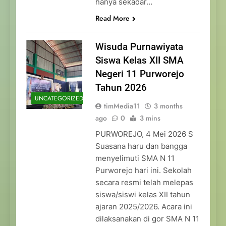
hanya sekadar…
Read More
Wisuda Purnawiyata
Siswa Kelas XII SMA
Negeri 11 Purworejo
Tahun 2026
UNCATEGORIZED
timMedia11
3 months
ago
0
3 mins
PURWOREJO, 4 Mei 2026 S
Suasana haru dan bangga
menyelimuti SMA N 11
Purworejo hari ini. Sekolah
secara resmi telah melepas
siswa/siswi kelas XII tahun
ajaran 2025/2026. Acara ini
dilaksanakan di gor SMA N 11