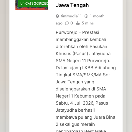
UNCATEGORIZED
Jawa Tengah
timMedia11
1 month
ago
0
5 mins
Purworejo – Prestasi
membanggakan kembali
ditorehkan oleh Pasukan
Khusus (Pasus) Jatayudha
SMA Negeri 11 Purworejo.
Dalam ajang LKBB Adiluhung
Tingkat SMA/SMK/MA Se-
Jawa Tengah yang
diselenggarakan di SMA
Negeri 1 Kebumen pada
Sabtu, 4 Juli 2026, Pasus
Jatayudha berhasil
membawa pulang Juara Bina
2 sekaligus meraih
penghargaan Best Make