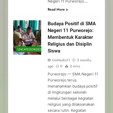
Negeri 11 Purworejo….
Read More
Budaya Positif di SMA
Negeri 11 Purworejo:
Membentuk Karakter
Religius dan Disiplin
UNCATEGORIZED
Siswa
timMedia11
3 months
ago
0
2 mins
Purworejo — SMA Negeri 11
Purworejo terus
menanamkan budaya positif
di lingkungan sekolah
melalui berbagai kegiatan
religius yang dilaksanakan
secara rutin. Kegiatan