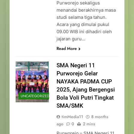
Purworejo sekaligus
menandai berakhirnya masa
studi selama tiga tahun.
Acara yang dimulai pukul
09.00 WIB ini dihadiri oleh
jajaran guru…
Read More
SMA Negeri 11
Purworejo Gelar
NAYAKA PADMA CUP
2025, Ajang Bergengsi
UNCATEGORIZED
Bola Voli Putri Tingkat
SMA/SMK
timMedia11
8 months
ago
0
2 mins
Purworejo – SMA Negeri 11