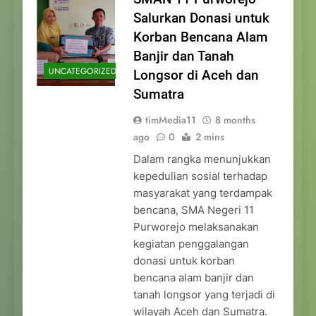
Salurkan Donasi untuk
Korban Bencana Alam
Banjir dan Tanah
UNCATEGORIZED
Longsor di Aceh dan
Sumatra
timMedia11
8 months
ago
0
2 mins
Dalam rangka menunjukkan
kepedulian sosial terhadap
masyarakat yang terdampak
bencana, SMA Negeri 11
Purworejo melaksanakan
kegiatan penggalangan
donasi untuk korban
bencana alam banjir dan
tanah longsor yang terjadi di
wilayah Aceh dan Sumatra.