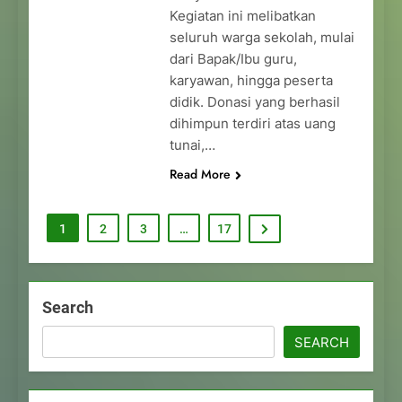
Kegiatan ini melibatkan
seluruh warga sekolah, mulai
dari Bapak/Ibu guru,
karyawan, hingga peserta
didik. Donasi yang berhasil
dihimpun terdiri atas uang
tunai,…
Read More
1
2
3
…
17
Search
SEARCH