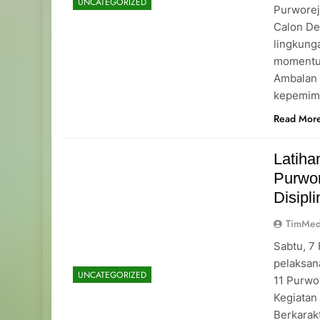
UNCATEGORIZED
Purworej
Calon De
lingkung
momentu
Ambalan 
kepemimp
Read Mor
Latih
Purwo
Disipl
TimMed
Sabtu, 7
pelaksan
UNCATEGORIZED
11 Purwo
Kegiatan
Berkarakt