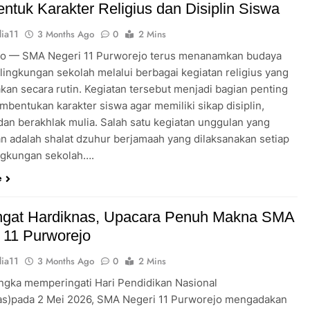
tuk Karakter Religius dan Disiplin Siswa
ia11
3 Months Ago
0
2 Mins
o — SMA Negeri 11 Purworejo terus menanamkan budaya
i lingkungan sekolah melalui berbagai kegiatan religius yang
akan secara rutin. Kegiatan tersebut menjadi bagian penting
mbentukan karakter siswa agar memiliki sikap disiplin,
 dan berakhlak mulia. Salah satu kegiatan unggulan yang
an adalah shalat dzuhur berjamaah yang dilaksanakan setiap
lingkungan sekolah….
e
gat Hardiknas, Upacara Penuh Makna SMA
 11 Purworejo
ia11
3 Months Ago
0
2 Mins
ngka memperingati Hari Pendidikan Nasional
as)pada 2 Mei 2026, SMA Negeri 11 Purworejo mengadakan