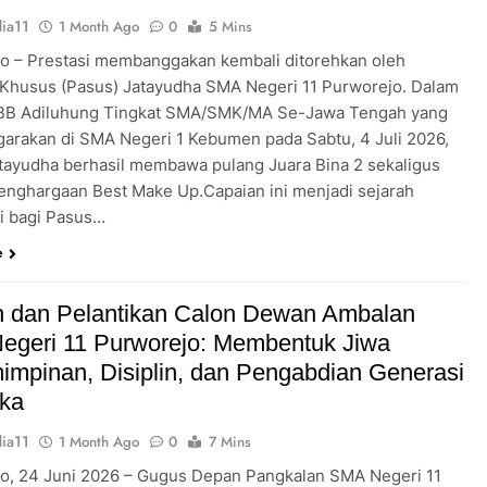
ia11
1 Month Ago
0
5 Mins
o – Prestasi membanggakan kembali ditorehkan oleh
Khusus (Pasus) Jatayudha SMA Negeri 11 Purworejo. Dalam
KBB Adiluhung Tingkat SMA/SMK/MA Se-Jawa Tengah yang
garakan di SMA Negeri 1 Kebumen pada Sabtu, 4 Juli 2026,
tayudha berhasil membawa pulang Juara Bina 2 sekaligus
enghargaan Best Make Up.Capaian ini menjadi sejarah
ri bagi Pasus…
e
 dan Pelantikan Calon Dewan Ambalan
egeri 11 Purworejo: Membentuk Jiwa
mpinan, Disiplin, dan Pengabdian Generasi
ka
ia11
1 Month Ago
0
7 Mins
o, 24 Juni 2026 – Gugus Depan Pangkalan SMA Negeri 11