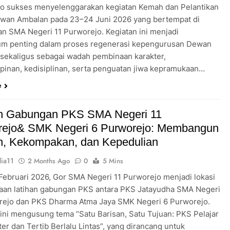
o sukses menyelenggarakan kegiatan Kemah dan Pelantikan
wan Ambalan pada 23–24 Juni 2026 yang bertempat di
an SMA Negeri 11 Purworejo. Kegiatan ini menjadi
m penting dalam proses regenerasi kepengurusan Dewan
sekaligus sebagai wadah pembinaan karakter,
inan, kedisiplinan, serta penguatan jiwa kepramukaan…
e
an Gabungan PKS SMA Negeri 11
rejo& SMK Negeri 6 Purworejo: Membangun
in, Kekompakan, dan Kepedulian
ia11
2 Months Ago
0
5 Mins
 Februari 2026, Gor SMA Negeri 11 Purworejo menjadi lokasi
aan latihan gabungan PKS antara PKS Jatayudha SMA Negeri
rejo dan PKS Dharma Atma Jaya SMK Negeri 6 Purworejo.
 ini mengusung tema “Satu Barisan, Satu Tujuan: PKS Pelajar
er dan Tertib Berlalu Lintas”, yang dirancang untuk