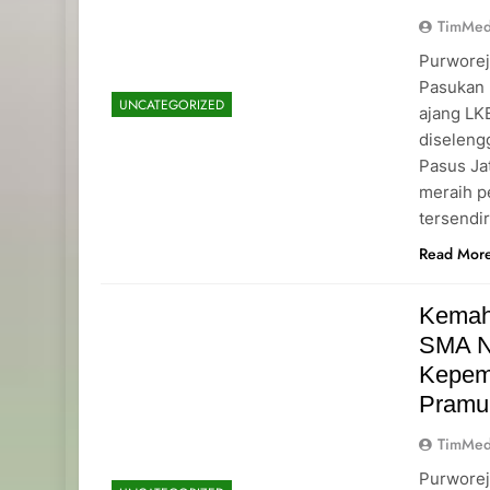
TimMed
Purworej
Pasukan 
UNCATEGORIZED
ajang L
diseleng
Pasus Ja
meraih p
tersendi
Read Mor
Kemah
SMA N
Kepemi
Pramu
TimMed
Purworej