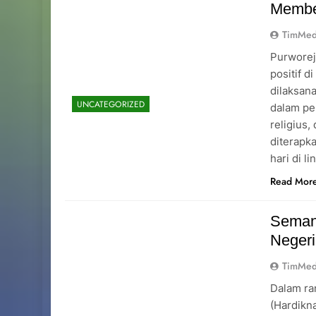
Memben
TimMed
Purworej
positif d
dilaksan
UNCATEGORIZED
dalam pe
religius,
diterapk
hari di 
Read Mor
Seman
Negeri
TimMed
Dalam ra
(Hardikn