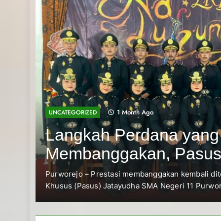
1 Month Ago
UNCATEGORIZED
Langkah Perdana yang
Membanggakan, Pasu
Jatayudha Ukir Prestas
s
Purworejo – Prestasi membanggakan kembali di
Khusus (Pasus) Jatayudha SMA Negeri 11 Purwo
Adiluhung Se-Jawa Te