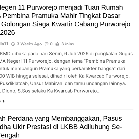
Pengabdian Generasi P
egeri 11 Purworejo menjadi Tuan Rumah
s Pembina Pramuka Mahir Tingkat Dasar
 Golongan Siaga Kwartir Cabang Purworejo
 2026
ia11
3 Weeks Ago
0
3 Mins
 KMD dibuka pada hari Senin, 6 Juli 2026 di pangkalan Gugus
A Negeri 11 Purworejo, dengan tema “Pembina Pramuka
ntuk membangun Pramuka yang berkarakter bangsa” dari
.00 WIB hingga selesai, dihadiri oleh Ka Kwarcab Purworejo,
 Pusdiklatcab, Unsur Mabiran, dan tamu undangan lainnya.
t Diono, S.Sos selaku Ka Kwarcab Purworejo…
e
ah Perdana yang Membanggakan, Pasus
dha Ukir Prestasi di LKBB Adiluhung Se-
Tengah