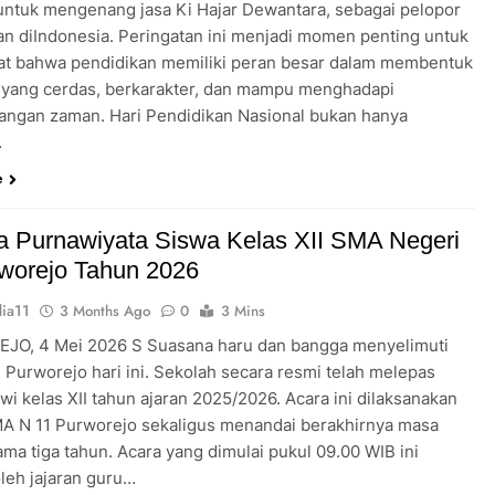
untuk mengenang jasa Ki Hajar Dewantara, sebagai pelopor
an diIndonesia. Peringatan ini menjadi momen penting untuk
t bahwa pendidikan memiliki peran besar dalam membentuk
 yang cerdas, berkarakter, dan mampu menghadapi
ngan zaman. Hari Pendidikan Nasional bukan hanya
…
e
 Purnawiyata Siswa Kelas XII SMA Negeri
worejo Tahun 2026
ia11
3 Months Ago
0
3 Mins
O, 4 Mei 2026 S Suasana haru dan bangga menyelimuti
 Purworejo hari ini. Sekolah secara resmi telah melepas
wi kelas XII tahun ajaran 2025/2026. Acara ini dilaksanakan
MA N 11 Purworejo sekaligus menandai berakhirnya masa
ama tiga tahun. Acara yang dimulai pukul 09.00 WIB ini
oleh jajaran guru…