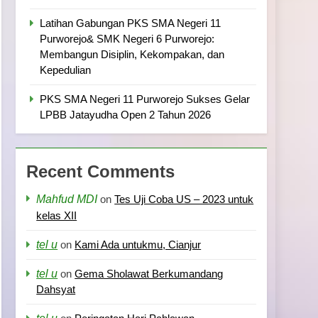
Latihan Gabungan PKS SMA Negeri 11
Purworejo& SMK Negeri 6 Purworejo:
Membangun Disiplin, Kekompakan, dan
Kepedulian
PKS SMA Negeri 11 Purworejo Sukses Gelar
LPBB Jatayudha Open 2 Tahun 2026
Recent Comments
Mahfud MDI
on
Tes Uji Coba US – 2023 untuk
kelas XII
tel u
on
Kami Ada untukmu, Cianjur
tel u
on
Gema Sholawat Berkumandang
Dahsyat