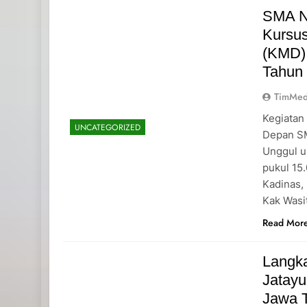
SMA N
Kursu
(KMD)
Tahun
TimMed
Kegiatan
UNCATEGORIZED
Depan SM
Unggul u
pukul 15
Kadinas,
Kak Wasi
Read Mor
Langk
Jatayu
Jawa 