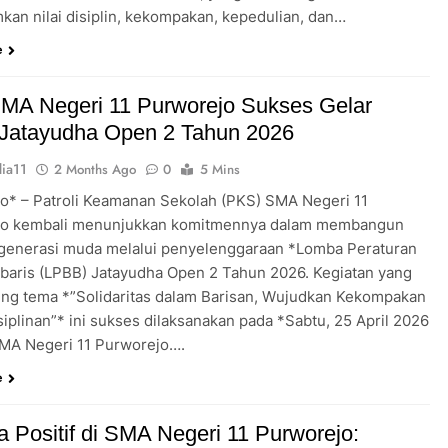
an nilai disiplin, kekompakan, kepedulian, dan…
e
MA Negeri 11 Purworejo Sukses Gelar
Jatayudha Open 2 Tahun 2026
ia11
2 Months Ago
0
5 Mins
o* – Patroli Keamanan Sekolah (PKS) SMA Negeri 11
jo kembali menunjukkan komitmennya dalam membangun
 generasi muda melalui penyelenggaraan *Lomba Peraturan
rbaris (LPBB) Jatayudha Open 2 Tahun 2026. Kegiatan yang
g tema *”Solidaritas dalam Barisan, Wujudkan Kekompakan
iplinan”* ini sukses dilaksanakan pada *Sabtu, 25 April 2026
MA Negeri 11 Purworejo….
e
 Positif di SMA Negeri 11 Purworejo: