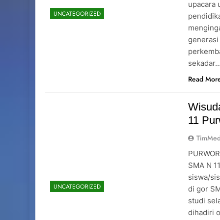
upacara 
UNCATEGORIZED
pendidik
menginga
generasi
perkemba
sekadar
Read Mor
Wisuda
11 Pur
TimMed
PURWOREJ
SMA N 11
siswa/sis
UNCATEGORIZED
di gor S
studi sel
dihadiri 