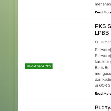
menanamk
Read Mor
PKS S
LPBB 
TimMed
Purworej
Purwore
karakter
UNCATEGORIZED
Baris Be
mengusun
dan Kedis
di GOR S
Read Mor
Budaya