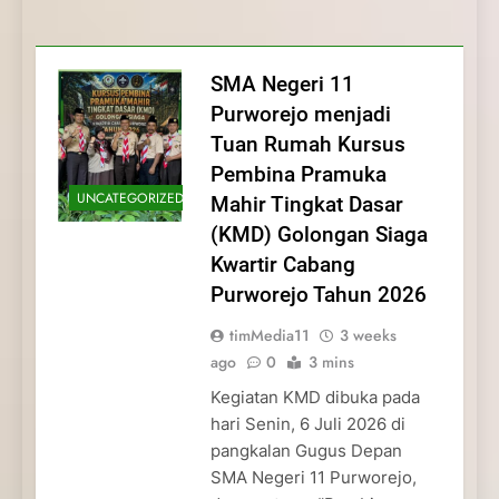
Membentuk Jiwa
Membentuk Jiwa Kepemimpinan,
Membangun Disiplin, Kekompakan, dan
Kwartir Cabang Purworejo Tahun 2026
Kepemimpinan, Disiplin,
Disiplin, dan Pengabdian Generasi
Kepedulian
dan Pengabdian Generasi
Pramuka
SMA Negeri 11
Pramuka
Purworejo menjadi
Tuan Rumah Kursus
Pembina Pramuka
UNCATEGORIZED
Mahir Tingkat Dasar
(KMD) Golongan Siaga
Kwartir Cabang
Purworejo Tahun 2026
timMedia11
3 weeks
ago
0
3 mins
Kegiatan KMD dibuka pada
hari Senin, 6 Juli 2026 di
pangkalan Gugus Depan
SMA Negeri 11 Purworejo,