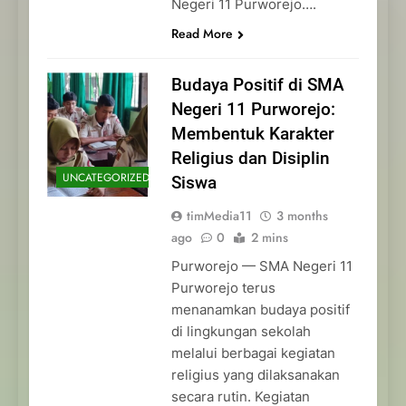
Negeri 11 Purworejo….
Read More
Budaya Positif di SMA
Negeri 11 Purworejo:
Membentuk Karakter
Religius dan Disiplin
UNCATEGORIZED
Siswa
timMedia11
3 months
ago
0
2 mins
Purworejo — SMA Negeri 11
Purworejo terus
menanamkan budaya positif
di lingkungan sekolah
melalui berbagai kegiatan
religius yang dilaksanakan
secara rutin. Kegiatan