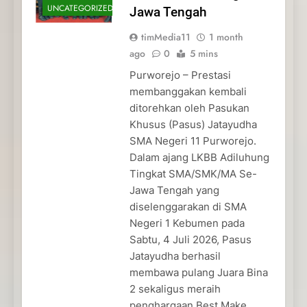
UNCATEGORIZED
Jawa Tengah
timMedia11
1 month
ago
0
5 mins
Purworejo – Prestasi
membanggakan kembali
ditorehkan oleh Pasukan
Khusus (Pasus) Jatayudha
SMA Negeri 11 Purworejo.
Dalam ajang LKBB Adiluhung
Tingkat SMA/SMK/MA Se-
Jawa Tengah yang
diselenggarakan di SMA
Negeri 1 Kebumen pada
Sabtu, 4 Juli 2026, Pasus
Jatayudha berhasil
membawa pulang Juara Bina
2 sekaligus meraih
penghargaan Best Make