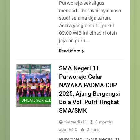
Purworejo sekaligus
menandai berakhirnya masa
studi selama tiga tahun.
Acara yang dimulai pukul
09.00 WIB ini dihadiri oleh
jajaran guru…
Read More
SMA Negeri 11
Purworejo Gelar
NAYAKA PADMA CUP
2025, Ajang Bergengsi
UNCATEGORIZED
Bola Voli Putri Tingkat
SMA/SMK
timMedia11
8 months
ago
0
2 mins
Purworejo – SMA Negeri 11