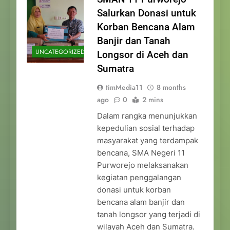
Salurkan Donasi untuk
Korban Bencana Alam
Banjir dan Tanah
UNCATEGORIZED
Longsor di Aceh dan
Sumatra
timMedia11
8 months
ago
0
2 mins
Dalam rangka menunjukkan
kepedulian sosial terhadap
masyarakat yang terdampak
bencana, SMA Negeri 11
Purworejo melaksanakan
kegiatan penggalangan
donasi untuk korban
bencana alam banjir dan
tanah longsor yang terjadi di
wilayah Aceh dan Sumatra.