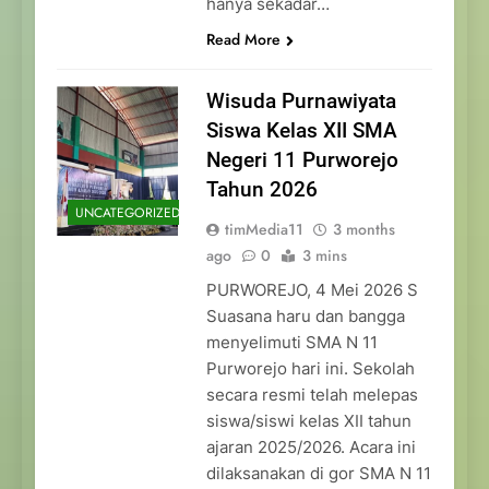
hanya sekadar…
Read More
Wisuda Purnawiyata
Siswa Kelas XII SMA
Negeri 11 Purworejo
Tahun 2026
UNCATEGORIZED
timMedia11
3 months
ago
0
3 mins
PURWOREJO, 4 Mei 2026 S
Suasana haru dan bangga
menyelimuti SMA N 11
Purworejo hari ini. Sekolah
secara resmi telah melepas
siswa/siswi kelas XII tahun
ajaran 2025/2026. Acara ini
dilaksanakan di gor SMA N 11