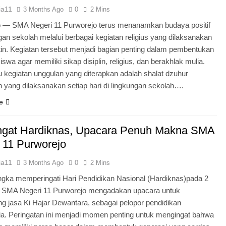
ia11
3 Months Ago
0
2 Mins
o — SMA Negeri 11 Purworejo terus menanamkan budaya positif
ngan sekolah melalui berbagai kegiatan religius yang dilaksanakan
tin. Kegiatan tersebut menjadi bagian penting dalam pembentukan
iswa agar memiliki sikap disiplin, religius, dan berakhlak mulia.
u kegiatan unggulan yang diterapkan adalah shalat dzuhur
 yang dilaksanakan setiap hari di lingkungan sekolah….
e
gat Hardiknas, Upacara Penuh Makna SMA
 11 Purworejo
ia11
3 Months Ago
0
2 Mins
gka memperingati Hari Pendidikan Nasional (Hardiknas)pada 2
, SMA Negeri 11 Purworejo mengadakan upacara untuk
 jasa Ki Hajar Dewantara, sebagai pelopor pendidikan
ia. Peringatan ini menjadi momen penting untuk mengingat bahwa