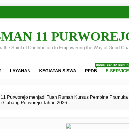
SMAN 11 PURWOREJ
 the Spirit of Contribution to Empowering the Way of Good Cha
BERISI BERITA-BERIT
LAYANAN
KEGIATAN SISWA
PPDB
E-SERVIC
ejo
 Calon
S SMA
ursus
s
egeri 11
 SMK
11 Purworejo menjadi Tuan Rumah Kursus Pembina Pramuka 
ir Cabang Purworejo Tahun 2026
r Tingkat
i di LKBB
 Jiwa
Membangun
di pangkalan Gugus Depan
ehkan oleh Pasukan Khusus
SMA Negeri 11 Purworejo
o menjadi lokasi pelaksanaan
 Siaga
ngah
, dan
dan
dana yang Membanggakan, Pasus Jatayudha Ukir Prestasi di
ejo Tahun
Pramuka