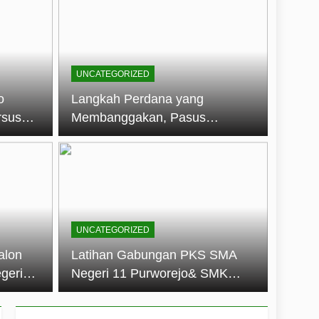
embentuk Jiwa Kepemimpinan, Disiplin,
jo: Membangun Disiplin, Kekompakan,
UNCATEGORIZED
un 2026
o
Langkah Perdana yang
rsus
Membanggakan, Pasus
dan Disiplin Siswa
Jatayudha Ukir Prestasi di
longan
LKBB Adiluhung Se-Jawa
Tengah
UNCATEGORIZED
alon
Latihan Gabungan PKS SMA
geri
Negeri 11 Purworejo& SMK
k Jiwa
Negeri 6 Purworejo:
 dan
Membangun Disiplin,