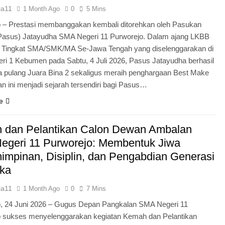
ia11
1 Month Ago
0
5 Mins
 – Prestasi membanggakan kembali ditorehkan oleh Pasukan
Pasus) Jatayudha SMA Negeri 11 Purworejo. Dalam ajang LKBB
g Tingkat SMA/SMK/MA Se-Jawa Tengah yang diselenggarakan di
i 1 Kebumen pada Sabtu, 4 Juli 2026, Pasus Jatayudha berhasil
pulang Juara Bina 2 sekaligus meraih penghargaan Best Make
n ini menjadi sejarah tersendiri bagi Pasus…
e
 dan Pelantikan Calon Dewan Ambalan
egeri 11 Purworejo: Membentuk Jiwa
mpinan, Disiplin, dan Pengabdian Generasi
ka
ia11
1 Month Ago
0
7 Mins
o, 24 Juni 2026 – Gugus Depan Pangkalan SMA Negeri 11
o sukses menyelenggarakan kegiatan Kemah dan Pelantikan