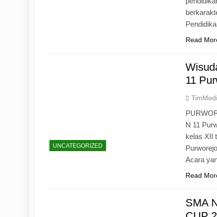
pendidika
berkarak
Pendidik
Read Mor
Wisuda
11 Pur
TimMed
PURWOREJ
N 11 Purw
kelas XII
UNCATEGORIZED
Purworejo
Acara yan
Read Mor
SMA N
CUP 20