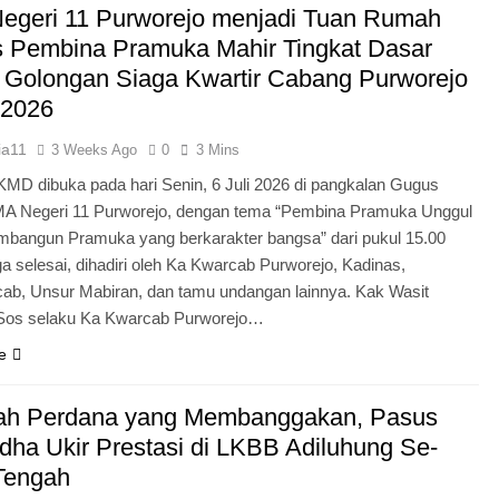
egeri 11 Purworejo menjadi Tuan Rumah
Pengabdian Generasi P
s Pembina Pramuka Mahir Tingkat Dasar
 Golongan Siaga Kwartir Cabang Purworejo
 2026
ia11
3 Weeks Ago
0
3 Mins
KMD dibuka pada hari Senin, 6 Juli 2026 di pangkalan Gugus
A Negeri 11 Purworejo, dengan tema “Pembina Pramuka Unggul
bangun Pramuka yang berkarakter bangsa” dari pukul 15.00
a selesai, dihadiri oleh Ka Kwarcab Purworejo, Kadinas,
cab, Unsur Mabiran, dan tamu undangan lainnya. Kak Wasit
.Sos selaku Ka Kwarcab Purworejo…
e
ah Perdana yang Membanggakan, Pasus
dha Ukir Prestasi di LKBB Adiluhung Se-
Tengah