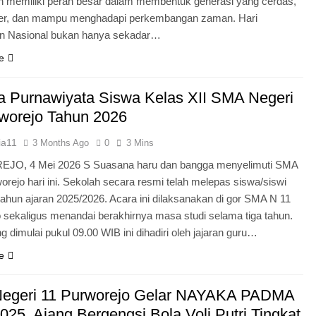
n memiliki peran besar dalam membentuk generasi yang cerdas,
ter, dan mampu menghadapi perkembangan zaman. Hari
an Nasional bukan hanya sekadar…
e
 Purnawiyata Siswa Kelas XII SMA Negeri
worejo Tahun 2026
ia11
3 Months Ago
0
3 Mins
O, 4 Mei 2026 S Suasana haru dan bangga menyelimuti SMA
orejo hari ini. Sekolah secara resmi telah melepas siswa/siswi
 tahun ajaran 2025/2026. Acara ini dilaksanakan di gor SMA N 11
 sekaligus menandai berakhirnya masa studi selama tiga tahun.
g dimulai pukul 09.00 WIB ini dihadiri oleh jajaran guru…
e
egeri 11 Purworejo Gelar NAYAKA PADMA
25, Ajang Bergengsi Bola Voli Putri Tingkat