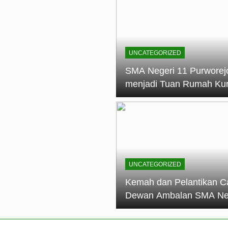
elantikan Calon Dewan Ambalan SMA Negeri 11 Purworejo: M
dian Generasi Pramuka
ungan PKS SMA Negeri 11 Purworejo& SMK Negeri 6 Purwore
ian
UNCATEGORIZED
eri 11 Purworejo Sukses Gelar LPBB Jatayudha Open 2 Tah
SMA Negeri 11 Purworej
menjadi Tuan Rumah Ku
tif di SMA Negeri 11 Purworejo: Membentuk Karakter Religius 
Pembina Pramuka Mahir
Tingkat Dasar (KMD) Go
Siaga Kwartir Cabang
Purworejo Tahun 2026
UNCATEGORIZED
Kemah dan Pelantikan C
Dewan Ambalan SMA Ne
11 Purworejo: Membentu
Kepemimpinan, Disiplin,