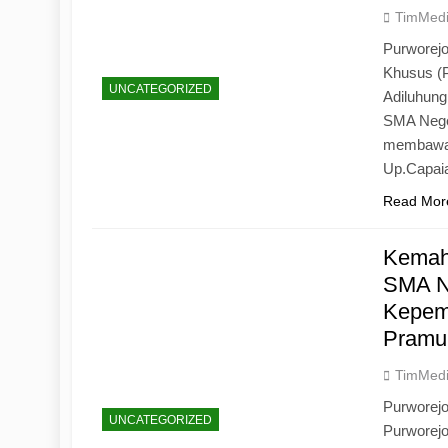
TimMed
Purworejo
Khusus (
UNCATEGORIZED
Adiluhun
SMA Neger
membawa 
Up.Capaia
Read Mor
Kemah
SMA N
Kepemi
Pramu
TimMed
Purworej
UNCATEGORIZED
Purworej