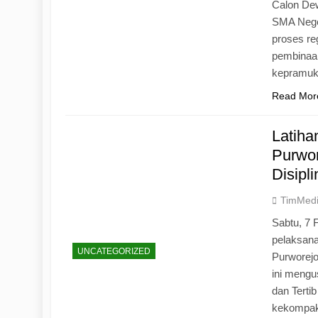
Calon Dew
SMA Neger
proses r
pembinaan
kepramu
Read Mor
Latih
Purwo
Disipl
TimMed
Sabtu, 7 
pelaksan
UNCATEGORIZED
Purworej
ini mengu
dan Tertib
kekompak