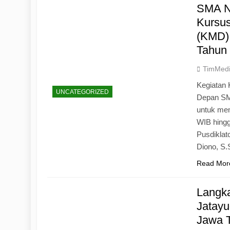
SMA N
Kursu
(KMD)
Tahun
TimMed
Kegiatan 
UNCATEGORIZED
Depan SM
untuk mem
WIB hingg
Pusdiklat
Diono, S
Read Mor
Langk
Jatayu
Jawa 