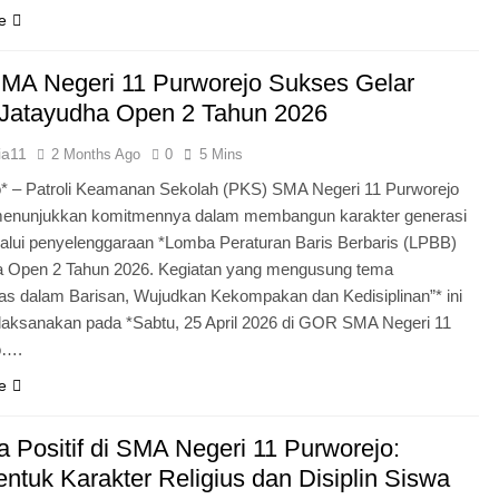
e
MA Negeri 11 Purworejo Sukses Gelar
Jatayudha Open 2 Tahun 2026
ia11
2 Months Ago
0
5 Mins
* – Patroli Keamanan Sekolah (PKS) SMA Negeri 11 Purworejo
menunjukkan komitmennya dalam membangun karakter generasi
lui penyelenggaraan *Lomba Peraturan Baris Berbaris (LPBB)
a Open 2 Tahun 2026. Kegiatan yang mengusung tema
itas dalam Barisan, Wujudkan Kekompakan dan Kedisiplinan”* ini
laksanakan pada *Sabtu, 25 April 2026 di GOR SMA Negeri 11
o….
e
 Positif di SMA Negeri 11 Purworejo:
tuk Karakter Religius dan Disiplin Siswa