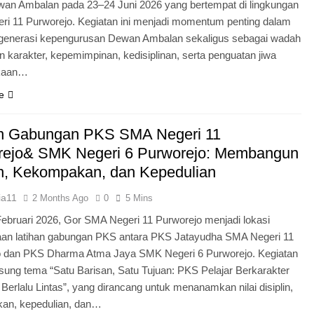
an Ambalan pada 23–24 Juni 2026 yang bertempat di lingkungan
i 11 Purworejo. Kegiatan ini menjadi momentum penting dalam
egenerasi kepengurusan Dewan Ambalan sekaligus sebagai wadah
 karakter, kepemimpinan, kedisiplinan, serta penguatan jiwa
kaan…
e
an Gabungan PKS SMA Negeri 11
rejo& SMK Negeri 6 Purworejo: Membangun
in, Kekompakan, dan Kepedulian
ia11
2 Months Ago
0
5 Mins
Februari 2026, Gor SMA Negeri 11 Purworejo menjadi lokasi
aan latihan gabungan PKS antara PKS Jatayudha SMA Negeri 11
o dan PKS Dharma Atma Jaya SMK Negeri 6 Purworejo. Kegiatan
sung tema “Satu Barisan, Satu Tujuan: PKS Pelajar Berkarakter
 Berlalu Lintas”, yang dirancang untuk menanamkan nilai disiplin,
an, kepedulian, dan…