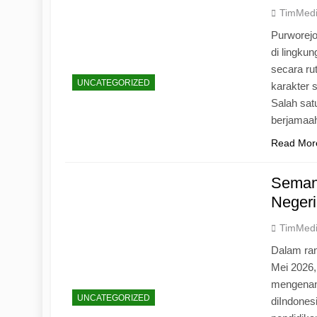
TimMed
Purworej
di lingku
secara ru
UNCATEGORIZED
karakter s
Salah sat
berjamaah
Read Mor
Seman
Negeri
TimMed
Dalam ran
Mei 2026
mengenang
UNCATEGORIZED
diIndones