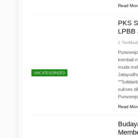
Read Mor
PKS S
LPBB 
TimMed
Purworejo
kembali 
muda mela
UNCATEGORIZED
Jatayudh
*”Solidar
sukses di
Purworej
Read Mor
Budaya
Memben