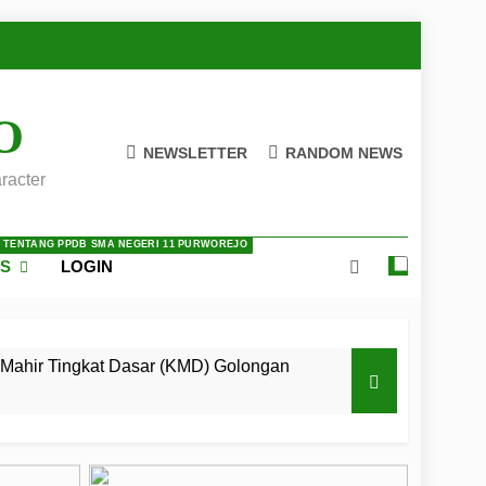
O
NEWSLETTER
RANDOM NEWS
racter
A TENTANG PPDB SMA NEGERI 11 PURWOREJO
ES
LOGIN
Mahir Tingkat Dasar (KMD) Golongan
 LKBB Adiluhung Se-Jawa Tengah