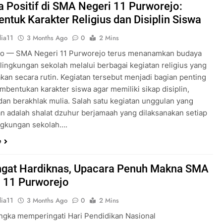
 Positif di SMA Negeri 11 Purworejo:
tuk Karakter Religius dan Disiplin Siswa
ia11
3 Months Ago
0
2 Mins
o — SMA Negeri 11 Purworejo terus menanamkan budaya
i lingkungan sekolah melalui berbagai kegiatan religius yang
akan secara rutin. Kegiatan tersebut menjadi bagian penting
mbentukan karakter siswa agar memiliki sikap disiplin,
 dan berakhlak mulia. Salah satu kegiatan unggulan yang
an adalah shalat dzuhur berjamaah yang dilaksanakan setiap
lingkungan sekolah….
e
gat Hardiknas, Upacara Penuh Makna SMA
 11 Purworejo
ia11
3 Months Ago
0
2 Mins
ngka memperingati Hari Pendidikan Nasional