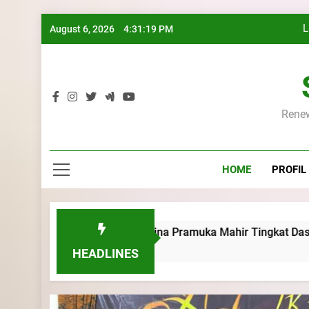
L
Skip
August 6, 2026
4:31:20 PM
K
to
content
Renew
L
K
HOME
PROFIL
us Pembina Pramuka Mahir Tingkat Dasar (KMD) Golongan Si
HEADLINES