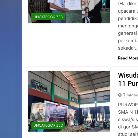
(Hardikn
upacara 
UNCATEGORIZED
pendidik
menginga
generasi
perkemba
sekadar
Read Mor
Wisuda
11 Pu
TimMed
PURWOREJ
SMA N 11
siswa/sis
UNCATEGORIZED
di gor S
studi sel