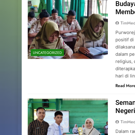
Budaya
Memben
TimMed
Purworej
positif d
dilaksan
UNCATEGORIZED
dalam pe
religius,
diterapk
hari di 
Read Mor
Seman
Negeri
TimMed
Dalam ra