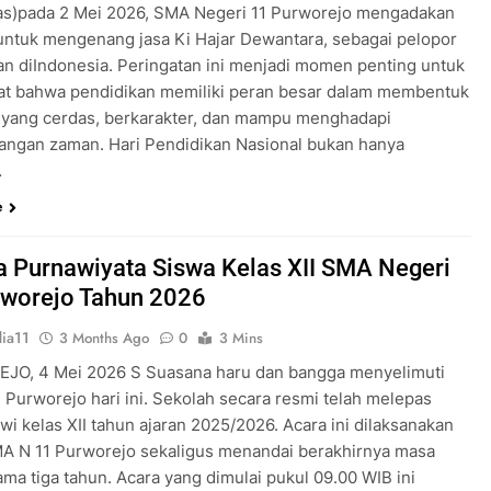
as)pada 2 Mei 2026, SMA Negeri 11 Purworejo mengadakan
untuk mengenang jasa Ki Hajar Dewantara, sebagai pelopor
an diIndonesia. Peringatan ini menjadi momen penting untuk
t bahwa pendidikan memiliki peran besar dalam membentuk
 yang cerdas, berkarakter, dan mampu menghadapi
ngan zaman. Hari Pendidikan Nasional bukan hanya
…
e
 Purnawiyata Siswa Kelas XII SMA Negeri
rworejo Tahun 2026
ia11
3 Months Ago
0
3 Mins
O, 4 Mei 2026 S Suasana haru dan bangga menyelimuti
 Purworejo hari ini. Sekolah secara resmi telah melepas
wi kelas XII tahun ajaran 2025/2026. Acara ini dilaksanakan
MA N 11 Purworejo sekaligus menandai berakhirnya masa
ama tiga tahun. Acara yang dimulai pukul 09.00 WIB ini