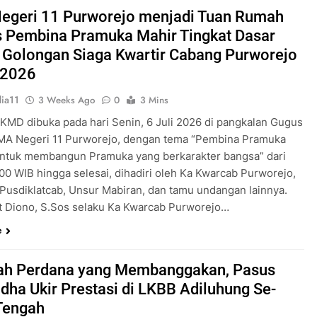
Pengabdian Generasi P
egeri 11 Purworejo menjadi Tuan Rumah
s Pembina Pramuka Mahir Tingkat Dasar
 Golongan Siaga Kwartir Cabang Purworejo
 2026
ia11
3 Weeks Ago
0
3 Mins
 KMD dibuka pada hari Senin, 6 Juli 2026 di pangkalan Gugus
A Negeri 11 Purworejo, dengan tema “Pembina Pramuka
ntuk membangun Pramuka yang berkarakter bangsa” dari
.00 WIB hingga selesai, dihadiri oleh Ka Kwarcab Purworejo,
 Pusdiklatcab, Unsur Mabiran, dan tamu undangan lainnya.
t Diono, S.Sos selaku Ka Kwarcab Purworejo…
e
ah Perdana yang Membanggakan, Pasus
dha Ukir Prestasi di LKBB Adiluhung Se-
Tengah