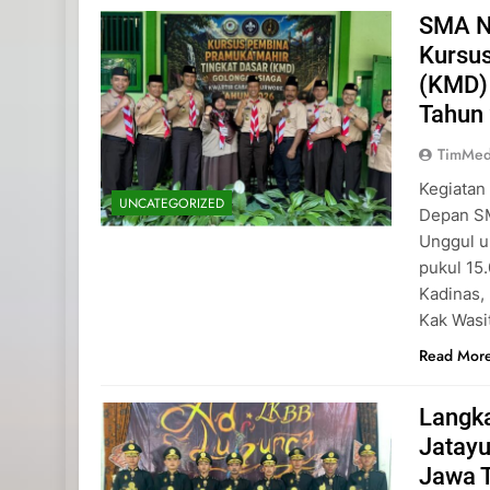
SMA N
Kursu
(KMD)
Tahun
TimMed
Kegiatan
UNCATEGORIZED
Depan SM
Unggul u
pukul 15
Kadinas,
Kak Wasi
Read Mor
Langk
Jatayu
Jawa 