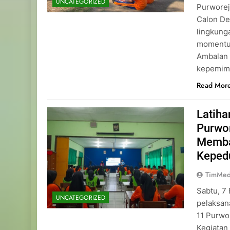
UNCATEGORIZED
Purworej
Calon De
lingkung
momentu
Ambalan 
kepemimp
Read Mor
Latih
Purwo
Memba
Keped
TimMed
Sabtu, 7
UNCATEGORIZED
pelaksan
11 Purwo
Kegiatan