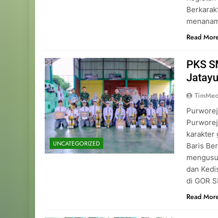
Berkarakt
menanamk
Read Mor
PKS S
Jatay
TimMed
Purworej
Purwore
karakter
UNCATEGORIZED
Baris Be
mengusun
dan Kedis
di GOR S
Read Mor