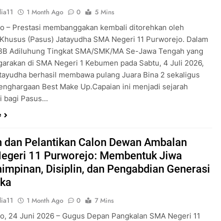
ia11
1 Month Ago
0
5 Mins
o – Prestasi membanggakan kembali ditorehkan oleh
Khusus (Pasus) Jatayudha SMA Negeri 11 Purworejo. Dalam
KBB Adiluhung Tingkat SMA/SMK/MA Se-Jawa Tengah yang
garakan di SMA Negeri 1 Kebumen pada Sabtu, 4 Juli 2026,
tayudha berhasil membawa pulang Juara Bina 2 sekaligus
enghargaan Best Make Up.Capaian ini menjadi sejarah
ri bagi Pasus…
e
 dan Pelantikan Calon Dewan Ambalan
egeri 11 Purworejo: Membentuk Jiwa
mpinan, Disiplin, dan Pengabdian Generasi
ka
ia11
1 Month Ago
0
7 Mins
o, 24 Juni 2026 – Gugus Depan Pangkalan SMA Negeri 11