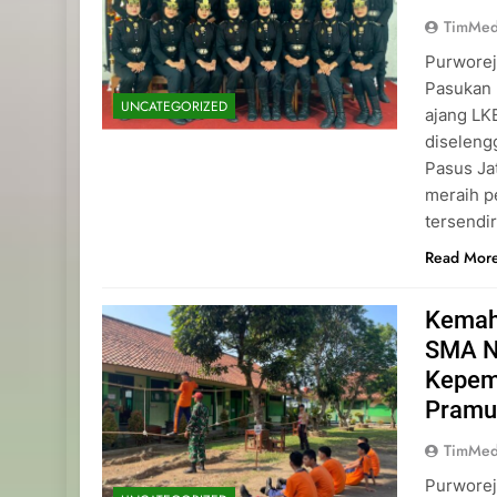
TimMed
Purworej
Pasukan 
UNCATEGORIZED
ajang L
diseleng
Pasus Ja
meraih p
tersendi
Read Mor
Kemah
SMA N
Kepemi
Pramu
TimMed
Purworej