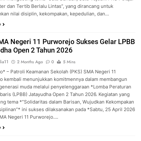
er dan Tertib Berlalu Lintas”, yang dirancang untuk
an nilai disiplin, kekompakan, kepedulian, dan…
e
MA Negeri 11 Purworejo Sukses Gelar LPBB
udha Open 2 Tahun 2026
ia11
2 Months Ago
0
5 Mins
o* – Patroli Keamanan Sekolah (PKS) SMA Negeri 11
jo kembali menunjukkan komitmennya dalam membangun
 generasi muda melalui penyelenggaraan *Lomba Peraturan
rbaris (LPBB) Jatayudha Open 2 Tahun 2026. Kegiatan yang
g tema *”Solidaritas dalam Barisan, Wujudkan Kekompakan
iplinan”* ini sukses dilaksanakan pada *Sabtu, 25 April 2026
MA Negeri 11 Purworejo….
e