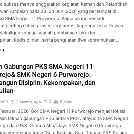
o sukses menyelenggarakan kegiatan Kemah dan Pelantikan
wan Ambalan pada 23–24 Juni 2026 yang bertempat di
an SMA Negeri 11 Purworejo. Kegiatan ini menjadi
m penting dalam proses regenerasi kepengurusan Dewan
sekaligus sebagai wadah pembinaan karakter,
inan, kedisiplinan, serta penguatan jiwa kepramukaan…
e
an Gabungan PKS SMA Negeri 11
rejo& SMK Negeri 6 Purworejo:
ngun Disiplin, Kekompakan, dan
ulian
ia11
2 Months Ago
0
5 Mins
 Februari 2026, Gor SMA Negeri 11 Purworejo menjadi lokasi
aan latihan gabungan PKS antara PKS Jatayudha SMA Negeri
rejo dan PKS Dharma Atma Jaya SMK Negeri 6 Purworejo.
 ini mengusung tema “Satu Barisan, Satu Tujuan: PKS Pelajar