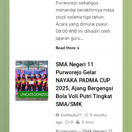
Purworejo sekaligus
menandai berakhirnya masa
studi selama tiga tahun.
Acara yang dimulai pukul
09.00 WIB ini dihadiri oleh
jajaran guru…
Read More
SMA Negeri 11
Purworejo Gelar
NAYAKA PADMA CUP
2025, Ajang Bergengsi
UNCATEGORIZED
Bola Voli Putri Tingkat
SMA/SMK
timMedia11
8 months
ago
0
2 mins
Purworejo – SMA Negeri 11