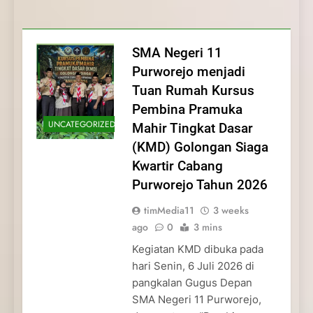
Membentuk Jiwa
Membentuk Jiwa Kepemimpinan,
Membangun Disiplin, Kekompakan, dan
Kwartir Cabang Purworejo Tahun 2026
Kepemimpinan, Disiplin,
Disiplin, dan Pengabdian Generasi
Kepedulian
dan Pengabdian Generasi
Pramuka
SMA Negeri 11
Pramuka
Purworejo menjadi
Tuan Rumah Kursus
Pembina Pramuka
UNCATEGORIZED
Mahir Tingkat Dasar
(KMD) Golongan Siaga
Kwartir Cabang
Purworejo Tahun 2026
timMedia11
3 weeks
ago
0
3 mins
Kegiatan KMD dibuka pada
hari Senin, 6 Juli 2026 di
pangkalan Gugus Depan
SMA Negeri 11 Purworejo,