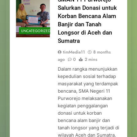
Salurkan Donasi untuk
Korban Bencana Alam
Banjir dan Tanah
UNCATEGORIZED
Longsor di Aceh dan
Sumatra
timMedia11
8 months
ago
0
2 mins
Dalam rangka menunjukkan
kepedulian sosial terhadap
masyarakat yang terdampak
bencana, SMA Negeri 11
Purworejo melaksanakan
kegiatan penggalangan
donasi untuk korban
bencana alam banjir dan
tanah longsor yang terjadi di
wilayah Aceh dan Sumatra.