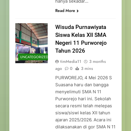
hanya sekadar…
Read More
Wisuda Purnawiyata
Siswa Kelas XII SMA
Negeri 11 Purworejo
Tahun 2026
UNCATEGORIZED
timMedia11
3 months
ago
0
3 mins
PURWOREJO, 4 Mei 2026 S
Suasana haru dan bangga
menyelimuti SMA N 11
Purworejo hari ini. Sekolah
secara resmi telah melepas
siswa/siswi kelas XII tahun
ajaran 2025/2026. Acara ini
dilaksanakan di gor SMA N 11