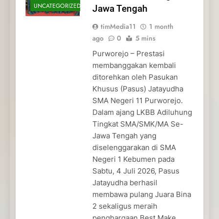
UNCATEGORIZED
Jawa Tengah
timMedia11
1 month
ago
0
5 mins
Purworejo – Prestasi
membanggakan kembali
ditorehkan oleh Pasukan
Khusus (Pasus) Jatayudha
SMA Negeri 11 Purworejo.
Dalam ajang LKBB Adiluhung
Tingkat SMA/SMK/MA Se-
Jawa Tengah yang
diselenggarakan di SMA
Negeri 1 Kebumen pada
Sabtu, 4 Juli 2026, Pasus
Jatayudha berhasil
membawa pulang Juara Bina
2 sekaligus meraih
penghargaan Best Make