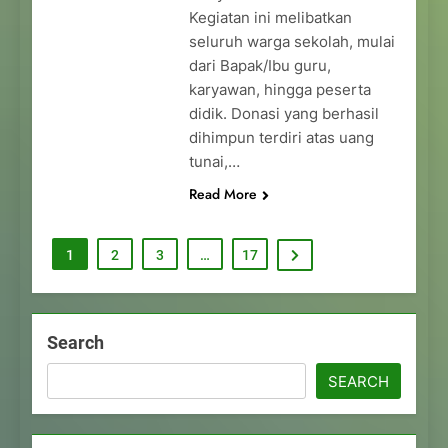
Kegiatan ini melibatkan
seluruh warga sekolah, mulai
dari Bapak/Ibu guru,
karyawan, hingga peserta
didik. Donasi yang berhasil
dihimpun terdiri atas uang
tunai,…
Read More
1
2
3
…
17
Search
SEARCH