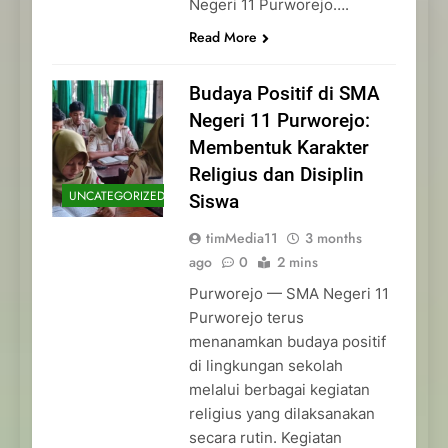
Negeri 11 Purworejo….
Read More
Budaya Positif di SMA
Negeri 11 Purworejo:
Membentuk Karakter
Religius dan Disiplin
UNCATEGORIZED
Siswa
timMedia11
3 months
ago
0
2 mins
Purworejo — SMA Negeri 11
Purworejo terus
menanamkan budaya positif
di lingkungan sekolah
melalui berbagai kegiatan
religius yang dilaksanakan
secara rutin. Kegiatan