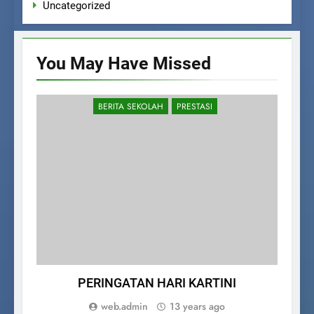
Uncategorized
You May Have
Missed
BERITA SEKOLAH
PRESTASI
PERINGATAN HARI KARTINI
Pe
P
web.admin
13 years ago