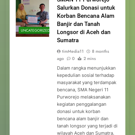
Salurkan Donasi untuk
Korban Bencana Alam
Banjir dan Tanah
UNCATEGORIZED
Longsor di Aceh dan
Sumatra
timMedia11
8 months
ago
0
2 mins
Dalam rangka menunjukkan
kepedulian sosial terhadap
masyarakat yang terdampak
bencana, SMA Negeri 11
Purworejo melaksanakan
kegiatan penggalangan
donasi untuk korban
bencana alam banjir dan
tanah longsor yang terjadi di
wilayah Aceh dan Sumatra.