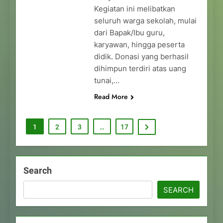
Kegiatan ini melibatkan
seluruh warga sekolah, mulai
dari Bapak/Ibu guru,
karyawan, hingga peserta
didik. Donasi yang berhasil
dihimpun terdiri atas uang
tunai,…
Read More
1
2
3
…
17
Search
SEARCH