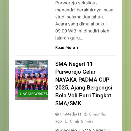
Purworejo sekaligus
menandai berakhirnya masa
studi selama tiga tahun.
Acara yang dimulai pukul
09.00 WIB ini dihadiri oleh
jajaran guru…
Read More
SMA Negeri 11
Purworejo Gelar
NAYAKA PADMA CUP
2025, Ajang Bergengsi
UNCATEGORIZED
Bola Voli Putri Tingkat
SMA/SMK
timMedia11
8 months
ago
0
2 mins
Purworejo – SMA Negeri 11