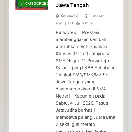
UNCATEGORIZED
Jawa Tengah
timMedia11
1 month
ago
0
5 mins
Purworejo – Prestasi
membanggakan kembali
ditorehkan oleh Pasukan
Khusus (Pasus) Jatayudha
SMA Negeri 11 Purworejo.
Dalam ajang LKBB Adiluhung
Tingkat SMA/SMK/MA Se-
Jawa Tengah yang
diselenggarakan di SMA
Negeri 1 Kebumen pada
Sabtu, 4 Juli 2026, Pasus
Jatayudha berhasil
membawa pulang Juara Bina
2 sekaligus meraih
penghargaan Best Make