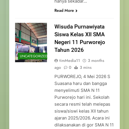
hanya sekadar…
Read More
Wisuda Purnawiyata
Siswa Kelas XII SMA
Negeri 11 Purworejo
Tahun 2026
UNCATEGORIZED
timMedia11
3 months
ago
0
3 mins
PURWOREJO, 4 Mei 2026 S
Suasana haru dan bangga
menyelimuti SMA N 11
Purworejo hari ini. Sekolah
secara resmi telah melepas
siswa/siswi kelas XII tahun
ajaran 2025/2026. Acara ini
dilaksanakan di gor SMA N 11