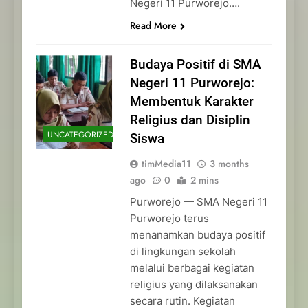
Negeri 11 Purworejo….
Read More
Budaya Positif di SMA
Negeri 11 Purworejo:
Membentuk Karakter
Religius dan Disiplin
UNCATEGORIZED
Siswa
timMedia11
3 months
ago
0
2 mins
Purworejo — SMA Negeri 11
Purworejo terus
menanamkan budaya positif
di lingkungan sekolah
melalui berbagai kegiatan
religius yang dilaksanakan
secara rutin. Kegiatan