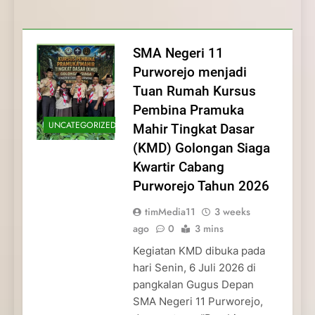
Membentuk Jiwa
Membentuk Jiwa Kepemimpinan,
Membangun Disiplin, Kekompakan, dan
Kwartir Cabang Purworejo Tahun 2026
Kepemimpinan, Disiplin,
Disiplin, dan Pengabdian Generasi
Kepedulian
dan Pengabdian Generasi
Pramuka
SMA Negeri 11
Pramuka
Purworejo menjadi
Tuan Rumah Kursus
Pembina Pramuka
UNCATEGORIZED
Mahir Tingkat Dasar
(KMD) Golongan Siaga
Kwartir Cabang
Purworejo Tahun 2026
timMedia11
3 weeks
ago
0
3 mins
Kegiatan KMD dibuka pada
hari Senin, 6 Juli 2026 di
pangkalan Gugus Depan
SMA Negeri 11 Purworejo,