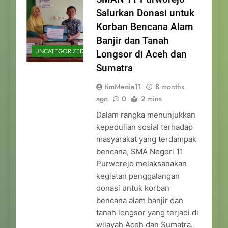
Salurkan Donasi untuk
Korban Bencana Alam
Banjir dan Tanah
UNCATEGORIZED
Longsor di Aceh dan
Sumatra
timMedia11
8 months
ago
0
2 mins
Dalam rangka menunjukkan
kepedulian sosial terhadap
masyarakat yang terdampak
bencana, SMA Negeri 11
Purworejo melaksanakan
kegiatan penggalangan
donasi untuk korban
bencana alam banjir dan
tanah longsor yang terjadi di
wilayah Aceh dan Sumatra.