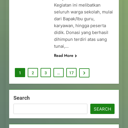
Kegiatan ini melibatkan
seluruh warga sekolah, mulai
dari Bapak/Ibu guru,
karyawan, hingga peserta
didik. Donasi yang berhasil
dihimpun terdiri atas uang
tunai,…
Read More
1
2
3
…
17
Search
SEARCH