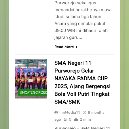
Purworejo sekaligus
menandai berakhirnya masa
studi selama tiga tahun.
Acara yang dimulai pukul
09.00 WIB ini dihadiri oleh
jajaran guru…
Read More
SMA Negeri 11
Purworejo Gelar
NAYAKA PADMA CUP
2025, Ajang Bergengsi
UNCATEGORIZED
Bola Voli Putri Tingkat
SMA/SMK
timMedia11
8 months
ago
0
2 mins
Purworejo – SMA Negeri 11