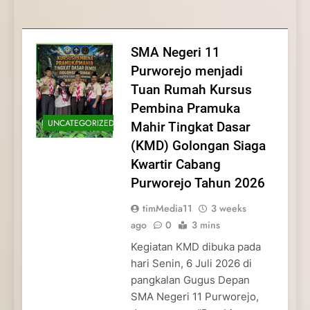
Membentuk Jiwa
Membentuk Jiwa Kepemimpinan,
Membangun Disiplin, Kekompakan, dan
Kwartir Cabang Purworejo Tahun 2026
Kepemimpinan, Disiplin,
Disiplin, dan Pengabdian Generasi
Kepedulian
dan Pengabdian Generasi
Pramuka
SMA Negeri 11
Pramuka
Purworejo menjadi
Tuan Rumah Kursus
Pembina Pramuka
UNCATEGORIZED
Mahir Tingkat Dasar
(KMD) Golongan Siaga
Kwartir Cabang
Purworejo Tahun 2026
timMedia11
3 weeks
ago
0
3 mins
Kegiatan KMD dibuka pada
hari Senin, 6 Juli 2026 di
pangkalan Gugus Depan
SMA Negeri 11 Purworejo,