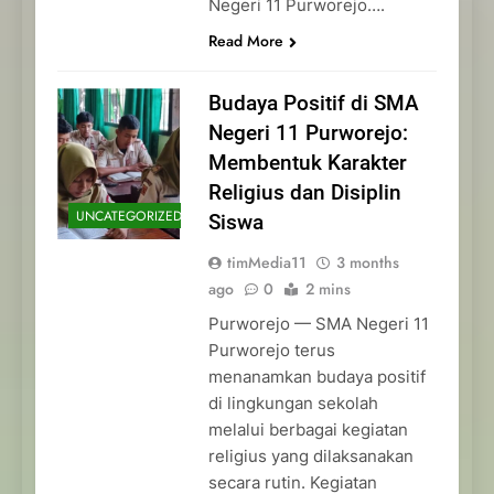
Negeri 11 Purworejo….
Read More
Budaya Positif di SMA
Negeri 11 Purworejo:
Membentuk Karakter
Religius dan Disiplin
UNCATEGORIZED
Siswa
timMedia11
3 months
ago
0
2 mins
Purworejo — SMA Negeri 11
Purworejo terus
menanamkan budaya positif
di lingkungan sekolah
melalui berbagai kegiatan
religius yang dilaksanakan
secara rutin. Kegiatan