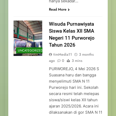
hanya sekadar…
Read More
Wisuda Purnawiyata
Siswa Kelas XII SMA
Negeri 11 Purworejo
Tahun 2026
UNCATEGORIZED
timMedia11
3 months
ago
0
3 mins
PURWOREJO, 4 Mei 2026 S
Suasana haru dan bangga
menyelimuti SMA N 11
Purworejo hari ini. Sekolah
secara resmi telah melepas
siswa/siswi kelas XII tahun
ajaran 2025/2026. Acara ini
dilaksanakan di gor SMA N 11