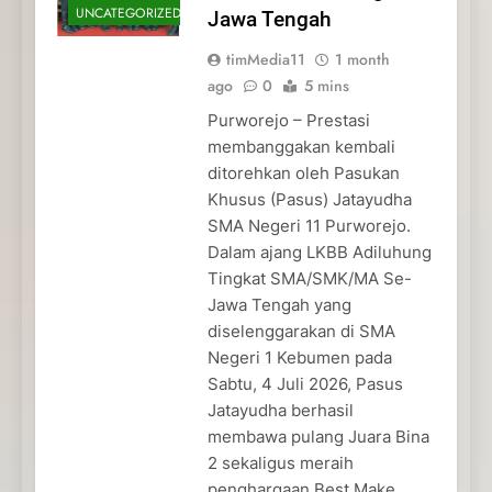
UNCATEGORIZED
Jawa Tengah
timMedia11
1 month
ago
0
5 mins
Purworejo – Prestasi
membanggakan kembali
ditorehkan oleh Pasukan
Khusus (Pasus) Jatayudha
SMA Negeri 11 Purworejo.
Dalam ajang LKBB Adiluhung
Tingkat SMA/SMK/MA Se-
Jawa Tengah yang
diselenggarakan di SMA
Negeri 1 Kebumen pada
Sabtu, 4 Juli 2026, Pasus
Jatayudha berhasil
membawa pulang Juara Bina
2 sekaligus meraih
penghargaan Best Make