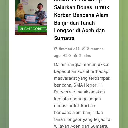
Salurkan Donasi untuk
Korban Bencana Alam
Banjir dan Tanah
UNCATEGORIZED
Longsor di Aceh dan
Sumatra
timMedia11
8 months
ago
0
2 mins
Dalam rangka menunjukkan
kepedulian sosial terhadap
masyarakat yang terdampak
bencana, SMA Negeri 11
Purworejo melaksanakan
kegiatan penggalangan
donasi untuk korban
bencana alam banjir dan
tanah longsor yang terjadi di
wilayah Aceh dan Sumatra.