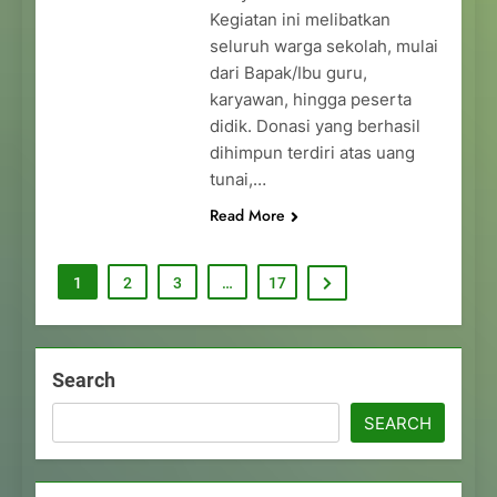
Kegiatan ini melibatkan
seluruh warga sekolah, mulai
dari Bapak/Ibu guru,
karyawan, hingga peserta
didik. Donasi yang berhasil
dihimpun terdiri atas uang
tunai,…
Read More
1
2
3
…
17
Search
SEARCH