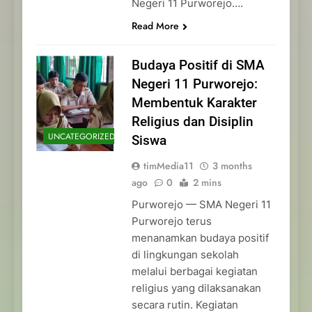
Negeri 11 Purworejo….
Read More
Budaya Positif di SMA
Negeri 11 Purworejo:
Membentuk Karakter
Religius dan Disiplin
UNCATEGORIZED
Siswa
timMedia11
3 months
ago
0
2 mins
Purworejo — SMA Negeri 11
Purworejo terus
menanamkan budaya positif
di lingkungan sekolah
melalui berbagai kegiatan
religius yang dilaksanakan
secara rutin. Kegiatan