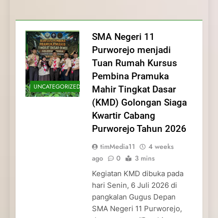
Membentuk Jiwa
Membentuk Jiwa Kepemimpinan,
Membangun Disiplin, Kekompakan, dan
Kwartir Cabang Purworejo Tahun 2026
Kepemimpinan, Disiplin,
Disiplin, dan Pengabdian Generasi
Kepedulian
dan Pengabdian Generasi
Pramuka
SMA Negeri 11
Pramuka
Purworejo menjadi
Tuan Rumah Kursus
Pembina Pramuka
UNCATEGORIZED
Mahir Tingkat Dasar
(KMD) Golongan Siaga
Kwartir Cabang
Purworejo Tahun 2026
timMedia11
4 weeks
ago
0
3 mins
Kegiatan KMD dibuka pada
hari Senin, 6 Juli 2026 di
pangkalan Gugus Depan
SMA Negeri 11 Purworejo,