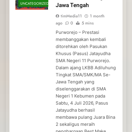
UNCATEGORIZED
Jawa Tengah
timMedia11
1 month
ago
0
5 mins
Purworejo – Prestasi
membanggakan kembali
ditorehkan oleh Pasukan
Khusus (Pasus) Jatayudha
SMA Negeri 11 Purworejo.
Dalam ajang LKBB Adiluhung
Tingkat SMA/SMK/MA Se-
Jawa Tengah yang
diselenggarakan di SMA
Negeri 1 Kebumen pada
Sabtu, 4 Juli 2026, Pasus
Jatayudha berhasil
membawa pulang Juara Bina
2 sekaligus meraih
penghargaan Best Make