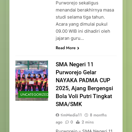
Purworejo sekaligus
menandai berakhirnya masa
studi selama tiga tahun.
Acara yang dimulai pukul
09.00 WIB ini dihadiri oleh
jajaran guru…
Read More
SMA Negeri 11
Purworejo Gelar
NAYAKA PADMA CUP
2025, Ajang Bergengsi
UNCATEGORIZED
Bola Voli Putri Tingkat
SMA/SMK
timMedia11
8 months
ago
0
2 mins
Purworejo – SMA Negeri 11