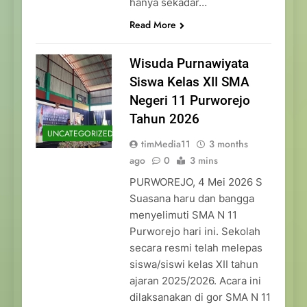
hanya sekadar…
Read More
Wisuda Purnawiyata
Siswa Kelas XII SMA
Negeri 11 Purworejo
Tahun 2026
UNCATEGORIZED
timMedia11
3 months
ago
0
3 mins
PURWOREJO, 4 Mei 2026 S
Suasana haru dan bangga
menyelimuti SMA N 11
Purworejo hari ini. Sekolah
secara resmi telah melepas
siswa/siswi kelas XII tahun
ajaran 2025/2026. Acara ini
dilaksanakan di gor SMA N 11