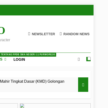
O
NEWSLETTER
RANDOM NEWS
racter
A TENTANG PPDB SMA NEGERI 11 PURWOREJO
ES
LOGIN
Mahir Tingkat Dasar (KMD) Golongan
 LKBB Adiluhung Se-Jawa Tengah