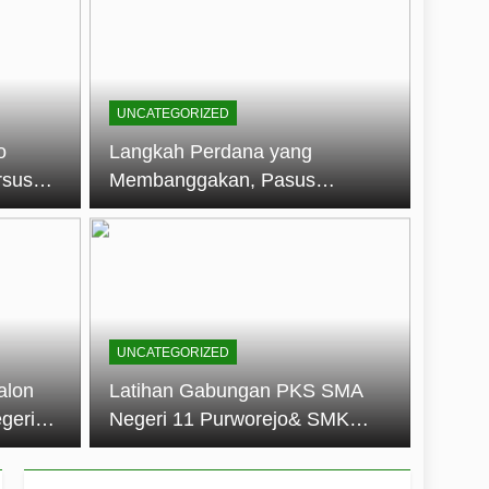
embentuk Jiwa Kepemimpinan, Disiplin,
jo: Membangun Disiplin, Kekompakan,
UNCATEGORIZED
un 2026
o
Langkah Perdana yang
rsus
Membanggakan, Pasus
dan Disiplin Siswa
Jatayudha Ukir Prestasi di
longan
LKBB Adiluhung Se-Jawa
Tengah
UNCATEGORIZED
alon
Latihan Gabungan PKS SMA
geri
Negeri 11 Purworejo& SMK
k Jiwa
Negeri 6 Purworejo:
 dan
Membangun Disiplin,