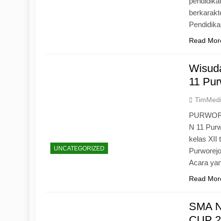
pendidika
berkarak
Pendidik
Read Mor
Wisuda
11 Pur
TimMed
PURWOREJ
N 11 Purw
kelas XII
UNCATEGORIZED
Purworejo
Acara yan
Read Mor
SMA N
CUP 20