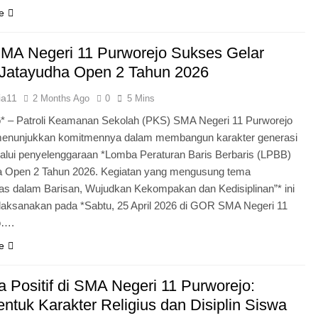
e
MA Negeri 11 Purworejo Sukses Gelar
Jatayudha Open 2 Tahun 2026
ia11
2 Months Ago
0
5 Mins
* – Patroli Keamanan Sekolah (PKS) SMA Negeri 11 Purworejo
menunjukkan komitmennya dalam membangun karakter generasi
lui penyelenggaraan *Lomba Peraturan Baris Berbaris (LPBB)
a Open 2 Tahun 2026. Kegiatan yang mengusung tema
itas dalam Barisan, Wujudkan Kekompakan dan Kedisiplinan”* ini
laksanakan pada *Sabtu, 25 April 2026 di GOR SMA Negeri 11
o….
e
 Positif di SMA Negeri 11 Purworejo:
tuk Karakter Religius dan Disiplin Siswa