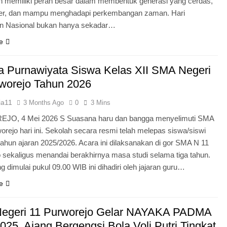
n memiliki peran besar dalam membentuk generasi yang cerdas,
ter, dan mampu menghadapi perkembangan zaman. Hari
an Nasional bukan hanya sekadar…
e
 Purnawiyata Siswa Kelas XII SMA Negeri
worejo Tahun 2026
ia11
3 Months Ago
0
3 Mins
O, 4 Mei 2026 S Suasana haru dan bangga menyelimuti SMA
orejo hari ini. Sekolah secara resmi telah melepas siswa/siswi
 tahun ajaran 2025/2026. Acara ini dilaksanakan di gor SMA N 11
 sekaligus menandai berakhirnya masa studi selama tiga tahun.
g dimulai pukul 09.00 WIB ini dihadiri oleh jajaran guru…
e
egeri 11 Purworejo Gelar NAYAKA PADMA
25, Ajang Bergengsi Bola Voli Putri Tingkat