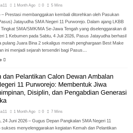
ia11
1 Month Ago
0
5 Mins
 – Prestasi membanggakan kembali ditorehkan oleh Pasukan
Pasus) Jatayudha SMA Negeri 11 Purworejo. Dalam ajang LKBB
g Tingkat SMA/SMK/MA Se-Jawa Tengah yang diselenggarakan di
i 1 Kebumen pada Sabtu, 4 Juli 2026, Pasus Jatayudha berhasil
pulang Juara Bina 2 sekaligus meraih penghargaan Best Make
n ini menjadi sejarah tersendiri bagi Pasus…
e
 dan Pelantikan Calon Dewan Ambalan
egeri 11 Purworejo: Membentuk Jiwa
mpinan, Disiplin, dan Pengabdian Generasi
ka
ia11
1 Month Ago
0
7 Mins
o, 24 Juni 2026 – Gugus Depan Pangkalan SMA Negeri 11
o sukses menyelenggarakan kegiatan Kemah dan Pelantikan