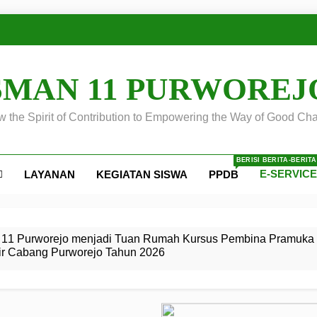
SMAN 11 PURWOREJ
 the Spirit of Contribution to Empowering the Way of Good Cha
BERISI BERITA-BERIT
E-SERVIC
LAYANAN
KEGIATAN SISWA
PPDB
ejo
 Calon
S SMA
ursus
s
egeri 11
 SMK
11 Purworejo menjadi Tuan Rumah Kursus Pembina Pramuka 
ir Cabang Purworejo Tahun 2026
r Tingkat
i di LKBB
 Jiwa
Membangun
di pangkalan Gugus Depan
ehkan oleh Pasukan Khusus
SMA Negeri 11 Purworejo
o menjadi lokasi pelaksanaan
 Siaga
ngah
, dan
dan
dana yang Membanggakan, Pasus Jatayudha Ukir Prestasi di
ejo Tahun
Pramuka