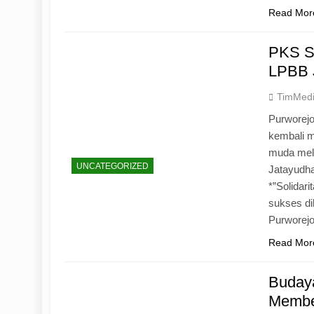
Read Mor
PKS S
LPBB 
TimMed
Purworejo
kembali 
muda mela
UNCATEGORIZED
Jatayudh
*”Solidar
sukses di
Purworej
Read Mor
Budaya
Memben