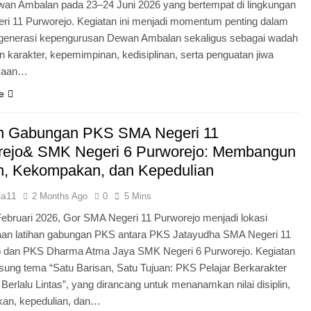
an Ambalan pada 23–24 Juni 2026 yang bertempat di lingkungan
i 11 Purworejo. Kegiatan ini menjadi momentum penting dalam
egenerasi kepengurusan Dewan Ambalan sekaligus sebagai wadah
 karakter, kepemimpinan, kedisiplinan, serta penguatan jiwa
kaan…
e
an Gabungan PKS SMA Negeri 11
rejo& SMK Negeri 6 Purworejo: Membangun
in, Kekompakan, dan Kepedulian
ia11
2 Months Ago
0
5 Mins
Februari 2026, Gor SMA Negeri 11 Purworejo menjadi lokasi
aan latihan gabungan PKS antara PKS Jatayudha SMA Negeri 11
o dan PKS Dharma Atma Jaya SMK Negeri 6 Purworejo. Kegiatan
sung tema “Satu Barisan, Satu Tujuan: PKS Pelajar Berkarakter
 Berlalu Lintas”, yang dirancang untuk menanamkan nilai disiplin,
an, kepedulian, dan…