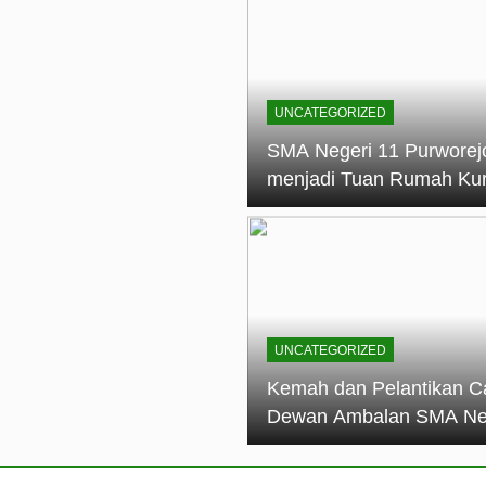
elantikan Calon Dewan Ambalan SMA Negeri 11 Purworejo: M
dian Generasi Pramuka
ungan PKS SMA Negeri 11 Purworejo& SMK Negeri 6 Purwore
ian
UNCATEGORIZED
eri 11 Purworejo Sukses Gelar LPBB Jatayudha Open 2 Tah
SMA Negeri 11 Purworej
menjadi Tuan Rumah Ku
tif di SMA Negeri 11 Purworejo: Membentuk Karakter Religius 
Pembina Pramuka Mahir
Tingkat Dasar (KMD) Go
Siaga Kwartir Cabang
Purworejo Tahun 2026
UNCATEGORIZED
Kemah dan Pelantikan C
Dewan Ambalan SMA Ne
11 Purworejo: Membentu
Kepemimpinan, Disiplin,