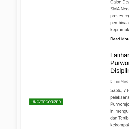
Calon Dew
SMA Neger
proses r
pembinaan
kepramu
Read Mor
Latih
Purwo
Disipl
TimMed
Sabtu, 7 
pelaksan
UNCATEGORIZED
Purworej
ini mengu
dan Tertib
kekompak