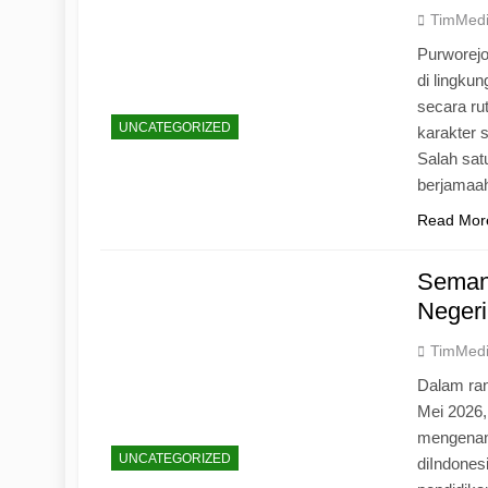
TimMed
Purworej
di lingku
secara ru
UNCATEGORIZED
karakter s
Salah sat
berjamaah
Read Mor
Seman
Negeri
TimMed
Dalam ran
Mei 2026
mengenang
UNCATEGORIZED
diIndones