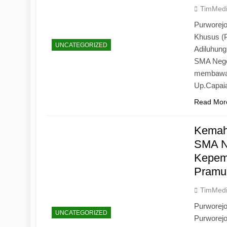
TimMed
Purworejo
Khusus (
UNCATEGORIZED
Adiluhun
SMA Neger
membawa 
Up.Capaia
Read Mor
Kemah
SMA N
Kepemi
Pramu
TimMed
Purworej
UNCATEGORIZED
Purworej