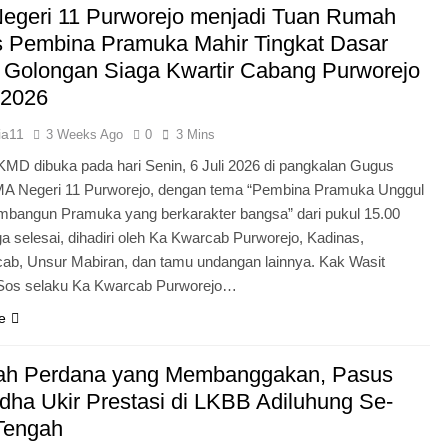
egeri 11 Purworejo menjadi Tuan Rumah
Pengabdian Generasi P
s Pembina Pramuka Mahir Tingkat Dasar
 Golongan Siaga Kwartir Cabang Purworejo
 2026
ia11
3 Weeks Ago
0
3 Mins
KMD dibuka pada hari Senin, 6 Juli 2026 di pangkalan Gugus
A Negeri 11 Purworejo, dengan tema “Pembina Pramuka Unggul
bangun Pramuka yang berkarakter bangsa” dari pukul 15.00
a selesai, dihadiri oleh Ka Kwarcab Purworejo, Kadinas,
cab, Unsur Mabiran, dan tamu undangan lainnya. Kak Wasit
.Sos selaku Ka Kwarcab Purworejo…
e
ah Perdana yang Membanggakan, Pasus
dha Ukir Prestasi di LKBB Adiluhung Se-
Tengah