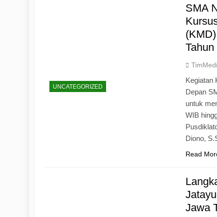
SMA N
Kursu
(KMD)
Tahun
TimMed
Kegiatan 
UNCATEGORIZED
Depan SM
untuk mem
WIB hingg
Pusdiklat
Diono, S
Read Mor
Langk
Jatayu
Jawa 