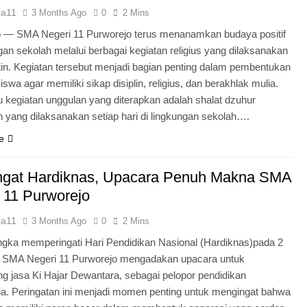
ia11
3 Months Ago
0
2 Mins
o — SMA Negeri 11 Purworejo terus menanamkan budaya positif
ngan sekolah melalui berbagai kegiatan religius yang dilaksanakan
tin. Kegiatan tersebut menjadi bagian penting dalam pembentukan
iswa agar memiliki sikap disiplin, religius, dan berakhlak mulia.
u kegiatan unggulan yang diterapkan adalah shalat dzuhur
 yang dilaksanakan setiap hari di lingkungan sekolah….
e
gat Hardiknas, Upacara Penuh Makna SMA
 11 Purworejo
ia11
3 Months Ago
0
2 Mins
gka memperingati Hari Pendidikan Nasional (Hardiknas)pada 2
, SMA Negeri 11 Purworejo mengadakan upacara untuk
 jasa Ki Hajar Dewantara, sebagai pelopor pendidikan
ia. Peringatan ini menjadi momen penting untuk mengingat bahwa