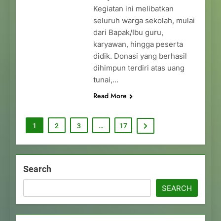
Kegiatan ini melibatkan
seluruh warga sekolah, mulai
dari Bapak/Ibu guru,
karyawan, hingga peserta
didik. Donasi yang berhasil
dihimpun terdiri atas uang
tunai,…
Read More
1
2
3
…
17
Search
SEARCH