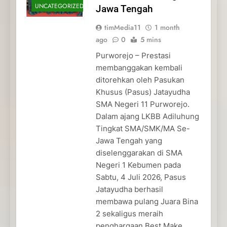
UNCATEGORIZED
Jawa Tengah
timMedia11
1 month
ago
0
5 mins
Purworejo – Prestasi
membanggakan kembali
ditorehkan oleh Pasukan
Khusus (Pasus) Jatayudha
SMA Negeri 11 Purworejo.
Dalam ajang LKBB Adiluhung
Tingkat SMA/SMK/MA Se-
Jawa Tengah yang
diselenggarakan di SMA
Negeri 1 Kebumen pada
Sabtu, 4 Juli 2026, Pasus
Jatayudha berhasil
membawa pulang Juara Bina
2 sekaligus meraih
penghargaan Best Make