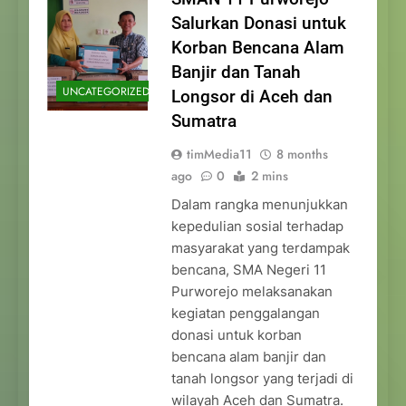
Salurkan Donasi untuk
Korban Bencana Alam
Banjir dan Tanah
UNCATEGORIZED
Longsor di Aceh dan
Sumatra
timMedia11
8 months
ago
0
2 mins
Dalam rangka menunjukkan
kepedulian sosial terhadap
masyarakat yang terdampak
bencana, SMA Negeri 11
Purworejo melaksanakan
kegiatan penggalangan
donasi untuk korban
bencana alam banjir dan
tanah longsor yang terjadi di
wilayah Aceh dan Sumatra.