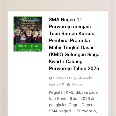
Membentuk Jiwa
Membentuk Jiwa Kepemimpinan,
Membangun Disiplin, Kekompakan, dan
Kwartir Cabang Purworejo Tahun 2026
Kepemimpinan, Disiplin,
Disiplin, dan Pengabdian Generasi
Kepedulian
dan Pengabdian Generasi
Pramuka
SMA Negeri 11
Pramuka
Purworejo menjadi
Tuan Rumah Kursus
Pembina Pramuka
UNCATEGORIZED
Mahir Tingkat Dasar
(KMD) Golongan Siaga
Kwartir Cabang
Purworejo Tahun 2026
timMedia11
4 weeks
ago
0
3 mins
Kegiatan KMD dibuka pada
hari Senin, 6 Juli 2026 di
pangkalan Gugus Depan
SMA Negeri 11 Purworejo,