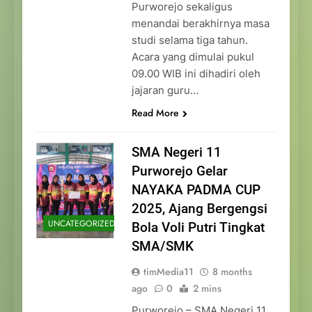
Purworejo sekaligus
menandai berakhirnya masa
studi selama tiga tahun.
Acara yang dimulai pukul
09.00 WIB ini dihadiri oleh
jajaran guru…
Read More
SMA Negeri 11
Purworejo Gelar
NAYAKA PADMA CUP
2025, Ajang Bergengsi
UNCATEGORIZED
Bola Voli Putri Tingkat
SMA/SMK
timMedia11
8 months
ago
0
2 mins
Purworejo – SMA Negeri 11