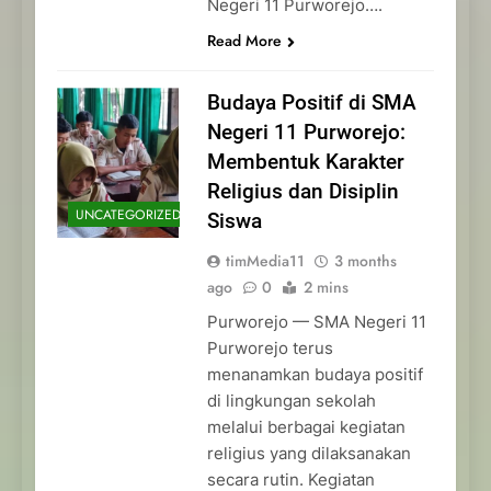
Negeri 11 Purworejo….
Read More
Budaya Positif di SMA
Negeri 11 Purworejo:
Membentuk Karakter
Religius dan Disiplin
UNCATEGORIZED
Siswa
timMedia11
3 months
ago
0
2 mins
Purworejo — SMA Negeri 11
Purworejo terus
menanamkan budaya positif
di lingkungan sekolah
melalui berbagai kegiatan
religius yang dilaksanakan
secara rutin. Kegiatan