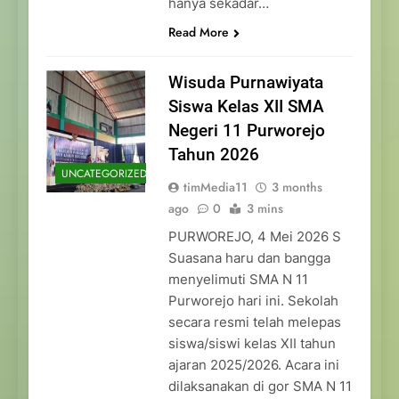
hanya sekadar…
Read More
Wisuda Purnawiyata
Siswa Kelas XII SMA
Negeri 11 Purworejo
Tahun 2026
UNCATEGORIZED
timMedia11
3 months
ago
0
3 mins
PURWOREJO, 4 Mei 2026 S
Suasana haru dan bangga
menyelimuti SMA N 11
Purworejo hari ini. Sekolah
secara resmi telah melepas
siswa/siswi kelas XII tahun
ajaran 2025/2026. Acara ini
dilaksanakan di gor SMA N 11