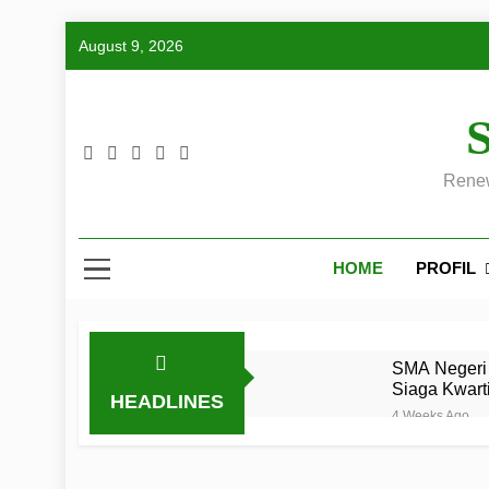
Skip
August 9, 2026
to
content
Renew
HOME
PROFIL
4 Weeks Ago
1 Month Ago
1 Month Ago
2 Months Ago
UNCATEGORIZED
UNCATEGORIZED
UNCATEGORIZED
UNCATEGORIZED
SMA Negeri 11 Purwor
Langkah Perdana yang
Kemah dan Pelantikan
Latihan Gabungan PK
menjadi Tuan Rumah K
Membanggakan, Pasu
Dewan Ambalan SMA N
Negeri 11 Purworejo&
SMA Negeri 
Siaga Kwart
Pembina Pramuka Mahi
Jatayudha Ukir Prestas
Purworejo: Membentuk
Negeri 6 Purworejo: 
HEADLINES
Kegiatan KMD dibuka pada hari Senin, 6 Juli 2026 
Purworejo – Prestasi membanggakan kembali ditor
Purworejo, 24 Juni 2026 – Gugus Depan Pangkalan 
Sabtu, 7 Februari 2026, Gor SMA Negeri 11 Purworej
4 Weeks Ago
SMA Negeri…
(Pasus) Jatayudha SMA Negeri 11 Purworejo….
sukses menyelenggarakan kegiatan…
latihan gabungan PKS…
Dasar (KMD) Golongan
Adiluhung Se-Jawa Te
Kepemimpinan, Disiplin
Disiplin, Kekompakan, 
Langkah Per
1 Month Ago
Kwartir Cabang Purwor
Pengabdian Generasi 
Kepedulian