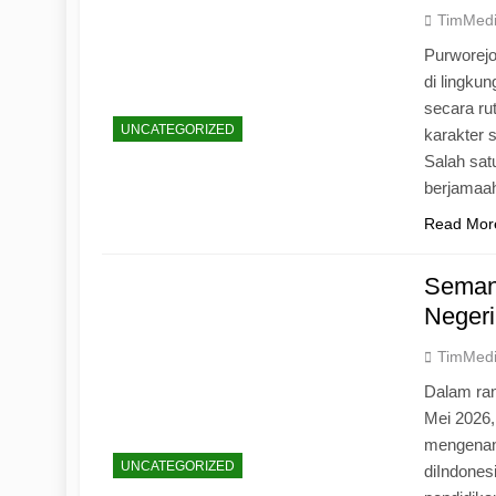
TimMed
Purworej
di lingku
secara ru
UNCATEGORIZED
karakter s
Salah sat
berjamaah
Read Mor
Seman
Negeri
TimMed
Dalam ran
Mei 2026
mengenang
UNCATEGORIZED
diIndones