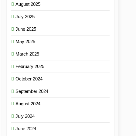
August 2025
July 2025
June 2025
May 2025
March 2025
February 2025
October 2024
September 2024
August 2024
July 2024
June 2024