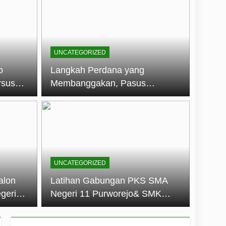
embentuk Jiwa Kepemimpinan, Disiplin,
jo: Membangun Disiplin, Kekompakan,
UNCATEGORIZED
un 2026
o
Langkah Perdana yang
rsus
Membanggakan, Pasus
dan Disiplin Siswa
Jatayudha Ukir Prestasi di
longan
LKBB Adiluhung Se-Jawa
Tengah
UNCATEGORIZED
alon
Latihan Gabungan PKS SMA
geri
Negeri 11 Purworejo& SMK
k Jiwa
Negeri 6 Purworejo:
 dan
Membangun Disiplin,