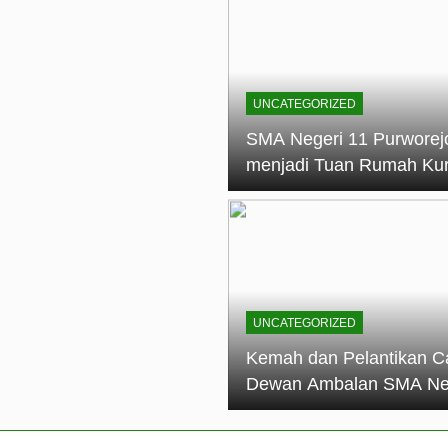
elantikan Calon Dewan Ambalan SMA Negeri 11 Purworejo: M
dian Generasi Pramuka
ungan PKS SMA Negeri 11 Purworejo& SMK Negeri 6 Purwore
ian
UNCATEGORIZED
eri 11 Purworejo Sukses Gelar LPBB Jatayudha Open 2 Tah
SMA Negeri 11 Purworej
menjadi Tuan Rumah Ku
tif di SMA Negeri 11 Purworejo: Membentuk Karakter Religius 
Pembina Pramuka Mahir
Tingkat Dasar (KMD) Go
Siaga Kwartir Cabang
Purworejo Tahun 2026
UNCATEGORIZED
Kemah dan Pelantikan C
Dewan Ambalan SMA Ne
11 Purworejo: Membentu
Kepemimpinan, Disiplin,