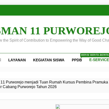
SMAN 11 PURWOREJ
 the Spirit of Contribution to Empowering the Way of Good Cha
BERISI BERITA-BERIT
E-SERVIC
LAYANAN
KEGIATAN SISWA
PPDB
ejo
 Calon
S SMA
ursus
s
egeri 11
 SMK
11 Purworejo menjadi Tuan Rumah Kursus Pembina Pramuka 
ir Cabang Purworejo Tahun 2026
r Tingkat
i di LKBB
 Jiwa
Membangun
di pangkalan Gugus Depan
ehkan oleh Pasukan Khusus
SMA Negeri 11 Purworejo
o menjadi lokasi pelaksanaan
 Siaga
ngah
, dan
dan
dana yang Membanggakan, Pasus Jatayudha Ukir Prestasi di
ejo Tahun
Pramuka