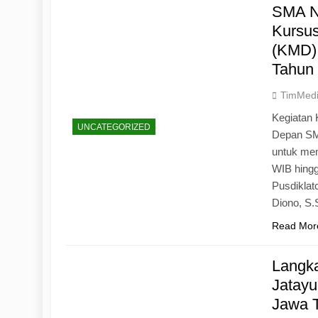
SMA N
Kursu
(KMD)
Tahun
TimMed
Kegiatan 
UNCATEGORIZED
Depan SM
untuk mem
WIB hingg
Pusdiklat
Diono, S
Read Mor
Langk
Jatayu
Jawa 