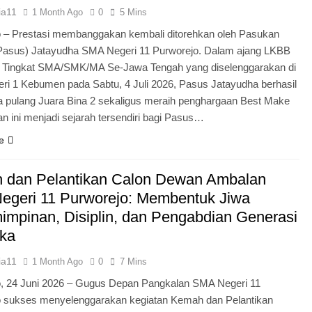
ia11
1 Month Ago
0
5 Mins
 – Prestasi membanggakan kembali ditorehkan oleh Pasukan
Pasus) Jatayudha SMA Negeri 11 Purworejo. Dalam ajang LKBB
g Tingkat SMA/SMK/MA Se-Jawa Tengah yang diselenggarakan di
i 1 Kebumen pada Sabtu, 4 Juli 2026, Pasus Jatayudha berhasil
pulang Juara Bina 2 sekaligus meraih penghargaan Best Make
n ini menjadi sejarah tersendiri bagi Pasus…
e
 dan Pelantikan Calon Dewan Ambalan
egeri 11 Purworejo: Membentuk Jiwa
mpinan, Disiplin, dan Pengabdian Generasi
ka
ia11
1 Month Ago
0
7 Mins
o, 24 Juni 2026 – Gugus Depan Pangkalan SMA Negeri 11
o sukses menyelenggarakan kegiatan Kemah dan Pelantikan