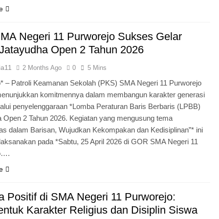
e
MA Negeri 11 Purworejo Sukses Gelar
Jatayudha Open 2 Tahun 2026
ia11
2 Months Ago
0
5 Mins
* – Patroli Keamanan Sekolah (PKS) SMA Negeri 11 Purworejo
menunjukkan komitmennya dalam membangun karakter generasi
lui penyelenggaraan *Lomba Peraturan Baris Berbaris (LPBB)
a Open 2 Tahun 2026. Kegiatan yang mengusung tema
itas dalam Barisan, Wujudkan Kekompakan dan Kedisiplinan”* ini
laksanakan pada *Sabtu, 25 April 2026 di GOR SMA Negeri 11
o….
e
 Positif di SMA Negeri 11 Purworejo:
tuk Karakter Religius dan Disiplin Siswa