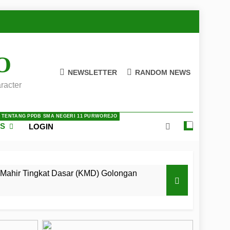
O
NEWSLETTER
RANDOM NEWS
racter
A TENTANG PPDB SMA NEGERI 11 PURWOREJO
ES
LOGIN
Mahir Tingkat Dasar (KMD) Golongan
 LKBB Adiluhung Se-Jawa Tengah