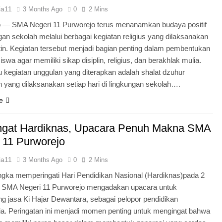
ia11
3 Months Ago
0
2 Mins
o — SMA Negeri 11 Purworejo terus menanamkan budaya positif
ngan sekolah melalui berbagai kegiatan religius yang dilaksanakan
tin. Kegiatan tersebut menjadi bagian penting dalam pembentukan
iswa agar memiliki sikap disiplin, religius, dan berakhlak mulia.
u kegiatan unggulan yang diterapkan adalah shalat dzuhur
 yang dilaksanakan setiap hari di lingkungan sekolah….
e
gat Hardiknas, Upacara Penuh Makna SMA
 11 Purworejo
ia11
3 Months Ago
0
2 Mins
gka memperingati Hari Pendidikan Nasional (Hardiknas)pada 2
, SMA Negeri 11 Purworejo mengadakan upacara untuk
 jasa Ki Hajar Dewantara, sebagai pelopor pendidikan
ia. Peringatan ini menjadi momen penting untuk mengingat bahwa