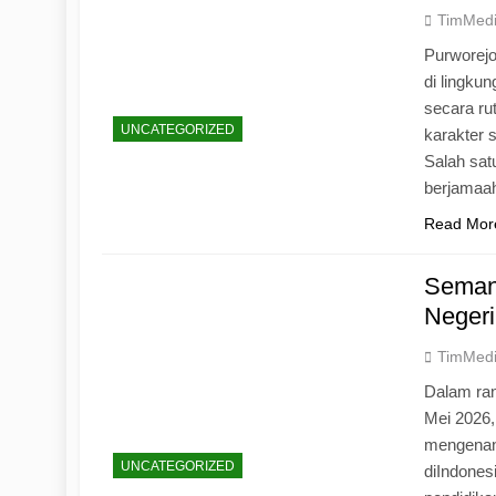
TimMed
Purworej
di lingku
secara ru
UNCATEGORIZED
karakter s
Salah sat
berjamaah
Read Mor
Seman
Negeri
TimMed
Dalam ran
Mei 2026
mengenang
UNCATEGORIZED
diIndones