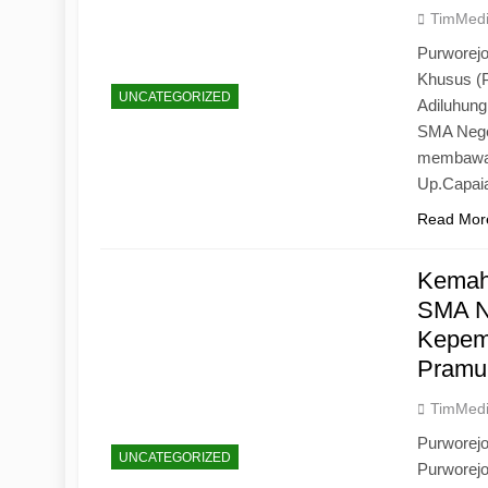
TimMed
Purworejo
Khusus (
UNCATEGORIZED
Adiluhun
SMA Neger
membawa 
Up.Capaia
Read Mor
Kemah
SMA N
Kepemi
Pramu
TimMed
Purworej
UNCATEGORIZED
Purworej