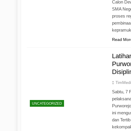
Calon Dew
SMA Neger
proses r
pembinaan
kepramu
Read Mor
Latih
Purwo
Disipl
TimMed
Sabtu, 7 
pelaksan
UNCATEGORIZED
Purworej
ini mengu
dan Tertib
kekompak