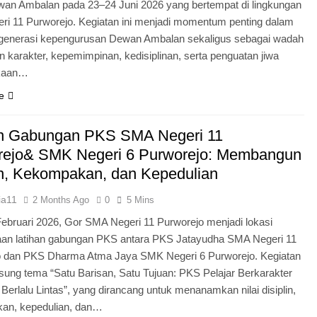
an Ambalan pada 23–24 Juni 2026 yang bertempat di lingkungan
i 11 Purworejo. Kegiatan ini menjadi momentum penting dalam
egenerasi kepengurusan Dewan Ambalan sekaligus sebagai wadah
 karakter, kepemimpinan, kedisiplinan, serta penguatan jiwa
kaan…
e
an Gabungan PKS SMA Negeri 11
rejo& SMK Negeri 6 Purworejo: Membangun
in, Kekompakan, dan Kepedulian
ia11
2 Months Ago
0
5 Mins
Februari 2026, Gor SMA Negeri 11 Purworejo menjadi lokasi
aan latihan gabungan PKS antara PKS Jatayudha SMA Negeri 11
o dan PKS Dharma Atma Jaya SMK Negeri 6 Purworejo. Kegiatan
sung tema “Satu Barisan, Satu Tujuan: PKS Pelajar Berkarakter
 Berlalu Lintas”, yang dirancang untuk menanamkan nilai disiplin,
an, kepedulian, dan…