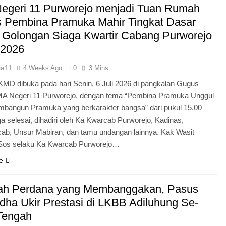
egeri 11 Purworejo menjadi Tuan Rumah
Pengabdian Generasi P
s Pembina Pramuka Mahir Tingkat Dasar
 Golongan Siaga Kwartir Cabang Purworejo
 2026
ia11
4 Weeks Ago
0
3 Mins
KMD dibuka pada hari Senin, 6 Juli 2026 di pangkalan Gugus
A Negeri 11 Purworejo, dengan tema “Pembina Pramuka Unggul
bangun Pramuka yang berkarakter bangsa” dari pukul 15.00
a selesai, dihadiri oleh Ka Kwarcab Purworejo, Kadinas,
cab, Unsur Mabiran, dan tamu undangan lainnya. Kak Wasit
.Sos selaku Ka Kwarcab Purworejo…
e
ah Perdana yang Membanggakan, Pasus
dha Ukir Prestasi di LKBB Adiluhung Se-
Tengah