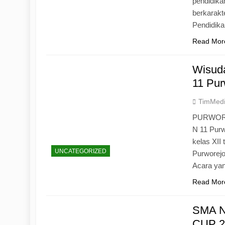
pendidika
berkarak
Pendidik
Read Mor
Wisuda
11 Pur
TimMed
PURWOREJ
N 11 Purw
kelas XII
UNCATEGORIZED
Purworejo
Acara yan
Read Mor
SMA N
CUP 20