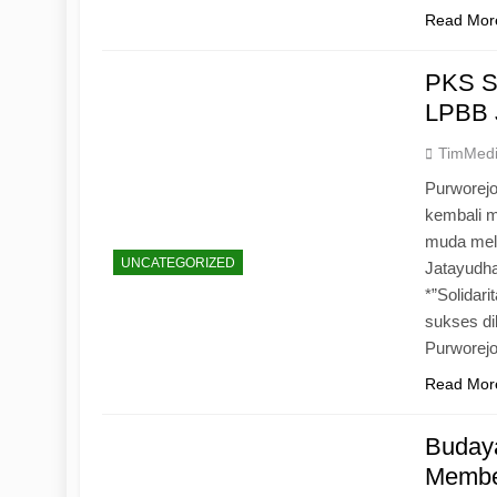
Read Mor
PKS S
LPBB 
TimMed
Purworejo
kembali 
muda mela
UNCATEGORIZED
Jatayudh
*”Solidar
sukses di
Purworej
Read Mor
Budaya
Memben