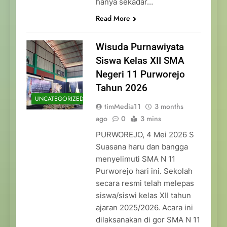
hanya sekadar…
Read More
Wisuda Purnawiyata
Siswa Kelas XII SMA
Negeri 11 Purworejo
Tahun 2026
UNCATEGORIZED
timMedia11
3 months
ago
0
3 mins
PURWOREJO, 4 Mei 2026 S
Suasana haru dan bangga
menyelimuti SMA N 11
Purworejo hari ini. Sekolah
secara resmi telah melepas
siswa/siswi kelas XII tahun
ajaran 2025/2026. Acara ini
dilaksanakan di gor SMA N 11