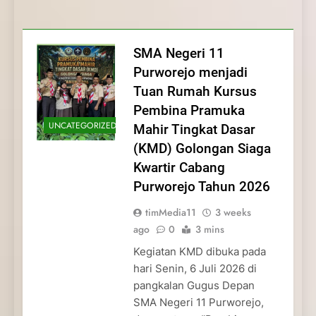
Membentuk Jiwa
Membentuk Jiwa Kepemimpinan,
Membangun Disiplin, Kekompakan, dan
Kwartir Cabang Purworejo Tahun 2026
Kepemimpinan, Disiplin,
Disiplin, dan Pengabdian Generasi
Kepedulian
dan Pengabdian Generasi
Pramuka
SMA Negeri 11
Pramuka
Purworejo menjadi
Tuan Rumah Kursus
Pembina Pramuka
UNCATEGORIZED
Mahir Tingkat Dasar
(KMD) Golongan Siaga
Kwartir Cabang
Purworejo Tahun 2026
timMedia11
3 weeks
ago
0
3 mins
Kegiatan KMD dibuka pada
hari Senin, 6 Juli 2026 di
pangkalan Gugus Depan
SMA Negeri 11 Purworejo,