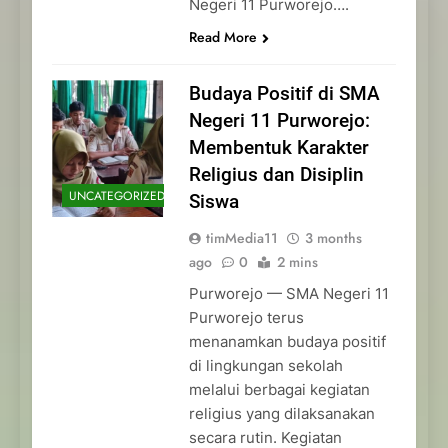
Negeri 11 Purworejo….
Read More
Budaya Positif di SMA
Negeri 11 Purworejo:
Membentuk Karakter
Religius dan Disiplin
UNCATEGORIZED
Siswa
timMedia11
3 months
ago
0
2 mins
Purworejo — SMA Negeri 11
Purworejo terus
menanamkan budaya positif
di lingkungan sekolah
melalui berbagai kegiatan
religius yang dilaksanakan
secara rutin. Kegiatan