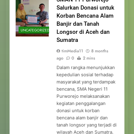
Salurkan Donasi untuk
Korban Bencana Alam
Banjir dan Tanah
UNCATEGORIZED
Longsor di Aceh dan
Sumatra
timMedia11
8 months
ago
0
2 mins
Dalam rangka menunjukkan
kepedulian sosial terhadap
masyarakat yang terdampak
bencana, SMA Negeri 11
Purworejo melaksanakan
kegiatan penggalangan
donasi untuk korban
bencana alam banjir dan
tanah longsor yang terjadi di
wilayah Aceh dan Sumatra.