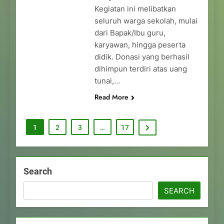
Kegiatan ini melibatkan
seluruh warga sekolah, mulai
dari Bapak/Ibu guru,
karyawan, hingga peserta
didik. Donasi yang berhasil
dihimpun terdiri atas uang
tunai,…
Read More
1
2
3
…
17
Search
SEARCH