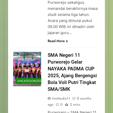
Purworejo sekaligus
menandai berakhirnya masa
studi selama tiga tahun.
Acara yang dimulai pukul
09.00 WIB ini dihadiri oleh
jajaran guru…
Read More
SMA Negeri 11
Purworejo Gelar
NAYAKA PADMA CUP
2025, Ajang Bergengsi
UNCATEGORIZED
Bola Voli Putri Tingkat
SMA/SMK
timMedia11
8 months
ago
0
2 mins
Purworejo – SMA Negeri 11