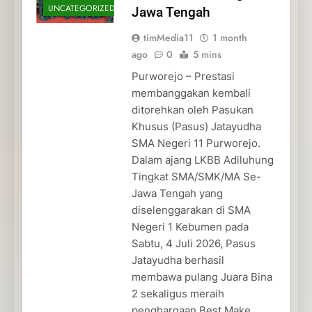
UNCATEGORIZED
Jawa Tengah
timMedia11
1 month
ago
0
5 mins
Purworejo – Prestasi
membanggakan kembali
ditorehkan oleh Pasukan
Khusus (Pasus) Jatayudha
SMA Negeri 11 Purworejo.
Dalam ajang LKBB Adiluhung
Tingkat SMA/SMK/MA Se-
Jawa Tengah yang
diselenggarakan di SMA
Negeri 1 Kebumen pada
Sabtu, 4 Juli 2026, Pasus
Jatayudha berhasil
membawa pulang Juara Bina
2 sekaligus meraih
penghargaan Best Make