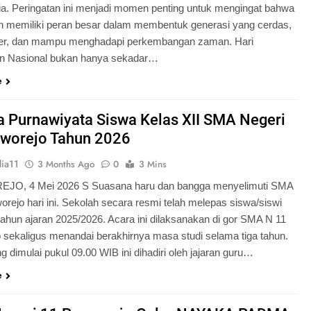
ia. Peringatan ini menjadi momen penting untuk mengingat bahwa
n memiliki peran besar dalam membentuk generasi yang cerdas,
ter, dan mampu menghadapi perkembangan zaman. Hari
an Nasional bukan hanya sekadar…
e
 Purnawiyata Siswa Kelas XII SMA Negeri
rworejo Tahun 2026
ia11
3 Months Ago
0
3 Mins
O, 4 Mei 2026 S Suasana haru dan bangga menyelimuti SMA
orejo hari ini. Sekolah secara resmi telah melepas siswa/siswi
 tahun ajaran 2025/2026. Acara ini dilaksanakan di gor SMA N 11
 sekaligus menandai berakhirnya masa studi selama tiga tahun.
g dimulai pukul 09.00 WIB ini dihadiri oleh jajaran guru…
e