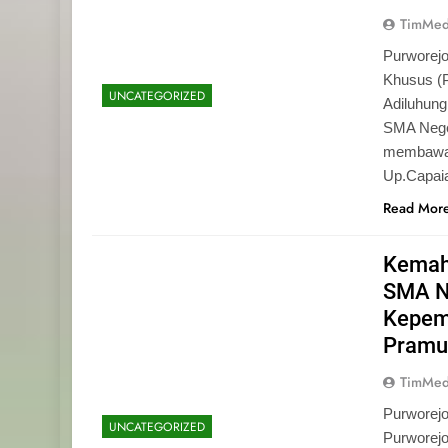
TimMed
Purworejo
Khusus (
UNCATEGORIZED
Adiluhun
SMA Neger
membawa 
Up.Capaia
Read Mor
Kemah
SMA N
Kepemi
Pramu
TimMed
Purworej
UNCATEGORIZED
Purworej