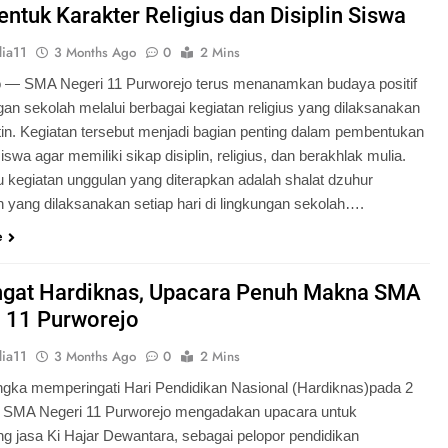
tuk Karakter Religius dan Disiplin Siswa
ia11
3 Months Ago
0
2 Mins
o — SMA Negeri 11 Purworejo terus menanamkan budaya positif
ngan sekolah melalui berbagai kegiatan religius yang dilaksanakan
tin. Kegiatan tersebut menjadi bagian penting dalam pembentukan
iswa agar memiliki sikap disiplin, religius, dan berakhlak mulia.
u kegiatan unggulan yang diterapkan adalah shalat dzuhur
 yang dilaksanakan setiap hari di lingkungan sekolah….
e
gat Hardiknas, Upacara Penuh Makna SMA
 11 Purworejo
ia11
3 Months Ago
0
2 Mins
gka memperingati Hari Pendidikan Nasional (Hardiknas)pada 2
, SMA Negeri 11 Purworejo mengadakan upacara untuk
 jasa Ki Hajar Dewantara, sebagai pelopor pendidikan