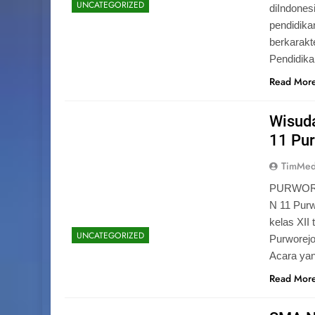
UNCATEGORIZED
diIndones
pendidika
berkarak
Pendidik
Read Mor
Wisuda
11 Pu
TimMed
PURWOREJ
N 11 Purw
kelas XII
UNCATEGORIZED
Purworejo
Acara yan
Read Mor