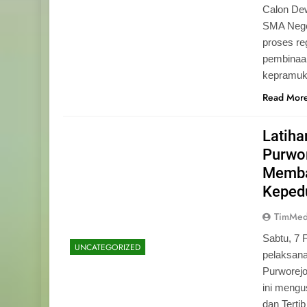
Calon Dew
SMA Neger
proses r
pembinaan
kepramu
Read Mor
Latih
Purwo
Memba
Keped
TimMed
Sabtu, 7 
UNCATEGORIZED
pelaksan
Purworej
ini mengu
dan Tertib