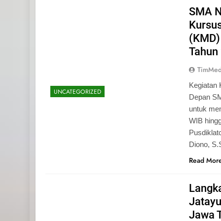
SMA N
Kursu
(KMD)
Tahun
TimMed
Kegiatan 
UNCATEGORIZED
Depan SM
untuk mem
WIB hingg
Pusdiklat
Diono, S
Read Mor
Langk
Jatayu
Jawa 