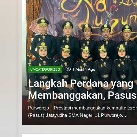
1 Month Ago
UNCATEGORIZED
Langkah Perdana yang
Membanggakan, Pasus
Jatayudha Ukir Prestas
pan
Purworejo – Prestasi membanggakan kembali ditor
(Pasus) Jatayudha SMA Negeri 11 Purworejo….
Adiluhung Se-Jawa Te