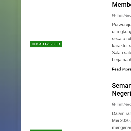
Memben
TimMed
Purworej
di lingku
secara ru
UNCATEGORIZED
karakter s
Salah sat
berjamaah
Read Mor
Seman
Negeri
TimMed
Dalam ran
Mei 2026
mengenang