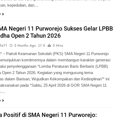
an, kepedulian, dan…
e
MA Negeri 11 Purworejo Sukses Gelar LPBB
udha Open 2 Tahun 2026
ia11
2 Months Ago
0
5 Mins
* – Patroli Keamanan Sekolah (PKS) SMA Negeri 11 Purworejo
menunjukkan komitmennya dalam membangun karakter generasi
lui penyelenggaraan *Lomba Peraturan Baris Berbaris (LPBB)
a Open 2 Tahun 2026. Kegiatan yang mengusung tema
itas dalam Barisan, Wujudkan Kekompakan dan Kedisiplinan”* ini
laksanakan pada *Sabtu, 25 April 2026 di GOR SMA Negeri 11
o….
e
 Positif di SMA Negeri 11 Purworejo: