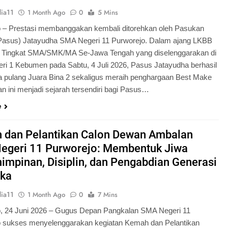
ia11
1 Month Ago
0
5 Mins
 – Prestasi membanggakan kembali ditorehkan oleh Pasukan
Pasus) Jatayudha SMA Negeri 11 Purworejo. Dalam ajang LKBB
g Tingkat SMA/SMK/MA Se-Jawa Tengah yang diselenggarakan di
i 1 Kebumen pada Sabtu, 4 Juli 2026, Pasus Jatayudha berhasil
pulang Juara Bina 2 sekaligus meraih penghargaan Best Make
n ini menjadi sejarah tersendiri bagi Pasus…
e
 dan Pelantikan Calon Dewan Ambalan
egeri 11 Purworejo: Membentuk Jiwa
mpinan, Disiplin, dan Pengabdian Generasi
ka
ia11
1 Month Ago
0
7 Mins
o, 24 Juni 2026 – Gugus Depan Pangkalan SMA Negeri 11
o sukses menyelenggarakan kegiatan Kemah dan Pelantikan