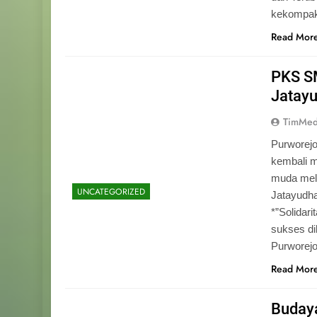
kekompak
Read Mor
PKS S
Jatay
TimMed
Purworejo
kembali 
muda mela
UNCATEGORIZED
Jatayudh
*”Solidar
sukses di
Purworej
Read Mor
Budaya