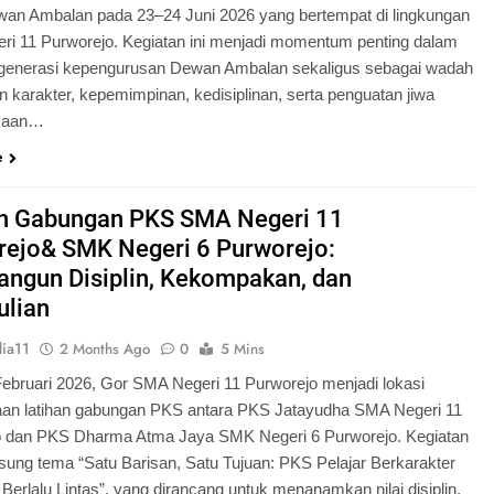
an Ambalan pada 23–24 Juni 2026 yang bertempat di lingkungan
i 11 Purworejo. Kegiatan ini menjadi momentum penting dalam
egenerasi kepengurusan Dewan Ambalan sekaligus sebagai wadah
 karakter, kepemimpinan, kedisiplinan, serta penguatan jiwa
kaan…
e
an Gabungan PKS SMA Negeri 11
rejo& SMK Negeri 6 Purworejo:
ngun Disiplin, Kekompakan, dan
ulian
ia11
2 Months Ago
0
5 Mins
Februari 2026, Gor SMA Negeri 11 Purworejo menjadi lokasi
aan latihan gabungan PKS antara PKS Jatayudha SMA Negeri 11
o dan PKS Dharma Atma Jaya SMK Negeri 6 Purworejo. Kegiatan
sung tema “Satu Barisan, Satu Tujuan: PKS Pelajar Berkarakter
 Berlalu Lintas”, yang dirancang untuk menanamkan nilai disiplin,