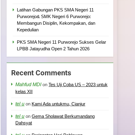
Latihan Gabungan PKS SMA Negeri 11
Purworejo& SMK Negeri 6 Purworejo:
Membangun Disiplin, Kekompakan, dan
Kepedulian
PKS SMA Negeri 11 Purworejo Sukses Gelar
LPBB Jatayudha Open 2 Tahun 2026
Recent Comments
Mahfud MDI
on
Tes Uji Coba US – 2023 untuk
kelas XII
tel u
on
Kami Ada untukmu, Cianjur
tel u
on
Gema Sholawat Berkumandang
Dahsyat