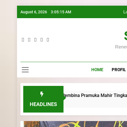
Skip
August 6, 2026
3:05:16 AM
L
to
content
Renew
L
HOME
PROFIL
Rumah Kursus Pembina Pramuka Mahir Tingkat Dasar (KMD) G
HEADLINES