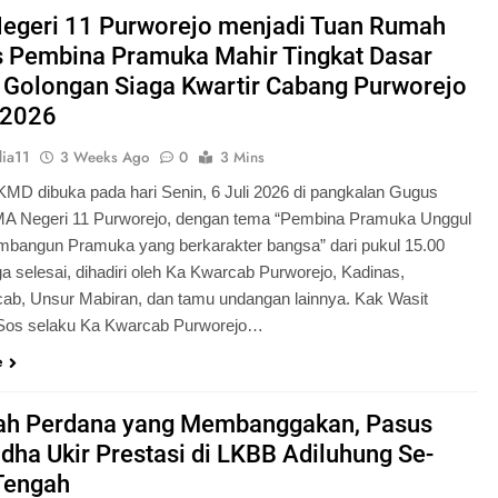
Pengabdian Generasi P
egeri 11 Purworejo menjadi Tuan Rumah
s Pembina Pramuka Mahir Tingkat Dasar
 Golongan Siaga Kwartir Cabang Purworejo
 2026
ia11
3 Weeks Ago
0
3 Mins
KMD dibuka pada hari Senin, 6 Juli 2026 di pangkalan Gugus
A Negeri 11 Purworejo, dengan tema “Pembina Pramuka Unggul
bangun Pramuka yang berkarakter bangsa” dari pukul 15.00
a selesai, dihadiri oleh Ka Kwarcab Purworejo, Kadinas,
cab, Unsur Mabiran, dan tamu undangan lainnya. Kak Wasit
.Sos selaku Ka Kwarcab Purworejo…
e
ah Perdana yang Membanggakan, Pasus
dha Ukir Prestasi di LKBB Adiluhung Se-
Tengah