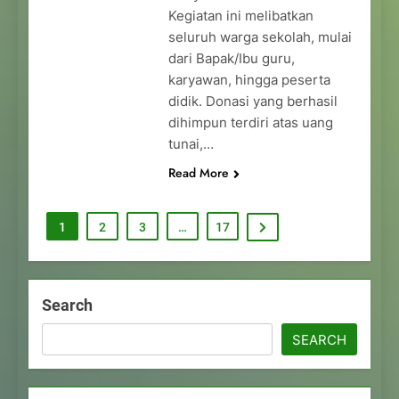
Kegiatan ini melibatkan
seluruh warga sekolah, mulai
dari Bapak/Ibu guru,
karyawan, hingga peserta
didik. Donasi yang berhasil
dihimpun terdiri atas uang
tunai,…
Read More
1
2
3
…
17
Search
SEARCH