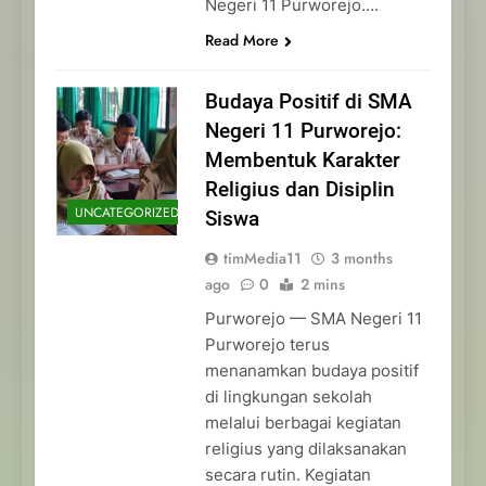
Negeri 11 Purworejo….
Read More
Budaya Positif di SMA
Negeri 11 Purworejo:
Membentuk Karakter
Religius dan Disiplin
UNCATEGORIZED
Siswa
timMedia11
3 months
ago
0
2 mins
Purworejo — SMA Negeri 11
Purworejo terus
menanamkan budaya positif
di lingkungan sekolah
melalui berbagai kegiatan
religius yang dilaksanakan
secara rutin. Kegiatan