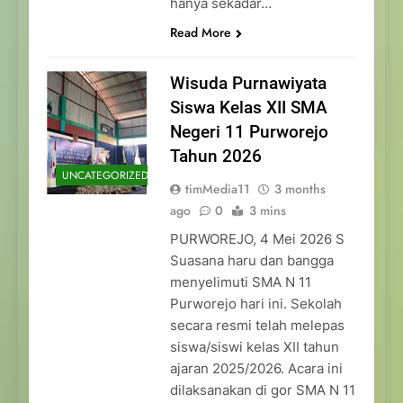
hanya sekadar…
Read More
Wisuda Purnawiyata
Siswa Kelas XII SMA
Negeri 11 Purworejo
Tahun 2026
UNCATEGORIZED
timMedia11
3 months
ago
0
3 mins
PURWOREJO, 4 Mei 2026 S
Suasana haru dan bangga
menyelimuti SMA N 11
Purworejo hari ini. Sekolah
secara resmi telah melepas
siswa/siswi kelas XII tahun
ajaran 2025/2026. Acara ini
dilaksanakan di gor SMA N 11