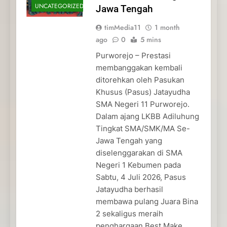
UNCATEGORIZED
Jawa Tengah
timMedia11
1 month
ago
0
5 mins
Purworejo – Prestasi
membanggakan kembali
ditorehkan oleh Pasukan
Khusus (Pasus) Jatayudha
SMA Negeri 11 Purworejo.
Dalam ajang LKBB Adiluhung
Tingkat SMA/SMK/MA Se-
Jawa Tengah yang
diselenggarakan di SMA
Negeri 1 Kebumen pada
Sabtu, 4 Juli 2026, Pasus
Jatayudha berhasil
membawa pulang Juara Bina
2 sekaligus meraih
penghargaan Best Make