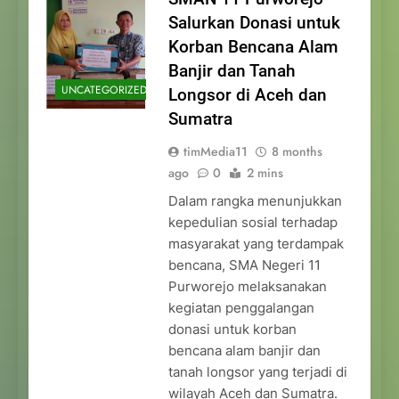
Salurkan Donasi untuk
Korban Bencana Alam
Banjir dan Tanah
UNCATEGORIZED
Longsor di Aceh dan
Sumatra
timMedia11
8 months
ago
0
2 mins
Dalam rangka menunjukkan
kepedulian sosial terhadap
masyarakat yang terdampak
bencana, SMA Negeri 11
Purworejo melaksanakan
kegiatan penggalangan
donasi untuk korban
bencana alam banjir dan
tanah longsor yang terjadi di
wilayah Aceh dan Sumatra.