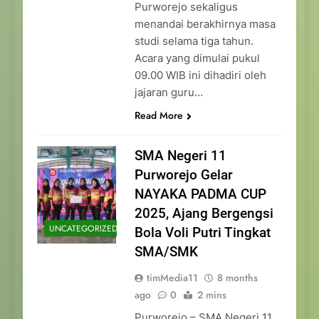
Purworejo sekaligus
menandai berakhirnya masa
studi selama tiga tahun.
Acara yang dimulai pukul
09.00 WIB ini dihadiri oleh
jajaran guru…
Read More
SMA Negeri 11
Purworejo Gelar
NAYAKA PADMA CUP
2025, Ajang Bergengsi
UNCATEGORIZED
Bola Voli Putri Tingkat
SMA/SMK
timMedia11
8 months
ago
0
2 mins
Purworejo – SMA Negeri 11