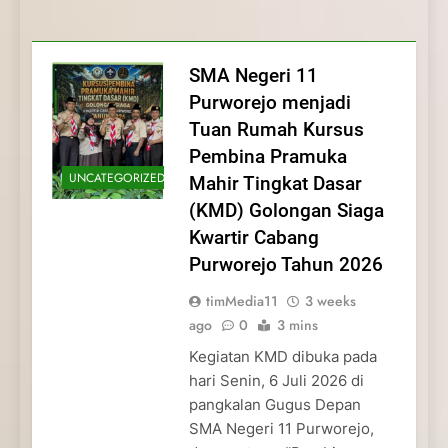
Membentuk Jiwa
Membentuk Jiwa Kepemimpinan,
Membangun Disiplin, Kekompakan, dan
Kwartir Cabang Purworejo Tahun 2026
Kepemimpinan, Disiplin,
Disiplin, dan Pengabdian Generasi
Kepedulian
dan Pengabdian Generasi
Pramuka
SMA Negeri 11
Pramuka
Purworejo menjadi
Tuan Rumah Kursus
Pembina Pramuka
UNCATEGORIZED
Mahir Tingkat Dasar
(KMD) Golongan Siaga
Kwartir Cabang
Purworejo Tahun 2026
timMedia11
3 weeks
ago
0
3 mins
Kegiatan KMD dibuka pada
hari Senin, 6 Juli 2026 di
pangkalan Gugus Depan
SMA Negeri 11 Purworejo,