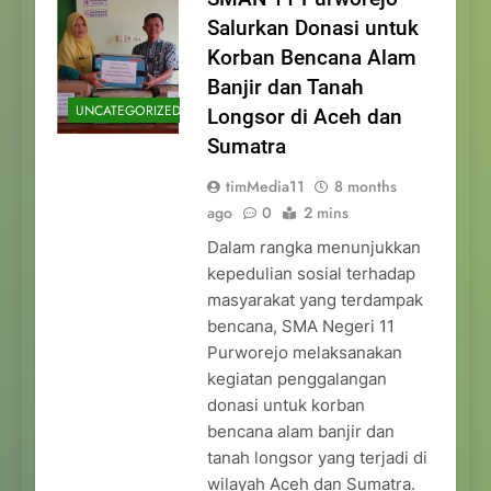
Salurkan Donasi untuk
Korban Bencana Alam
Banjir dan Tanah
UNCATEGORIZED
Longsor di Aceh dan
Sumatra
timMedia11
8 months
ago
0
2 mins
Dalam rangka menunjukkan
kepedulian sosial terhadap
masyarakat yang terdampak
bencana, SMA Negeri 11
Purworejo melaksanakan
kegiatan penggalangan
donasi untuk korban
bencana alam banjir dan
tanah longsor yang terjadi di
wilayah Aceh dan Sumatra.