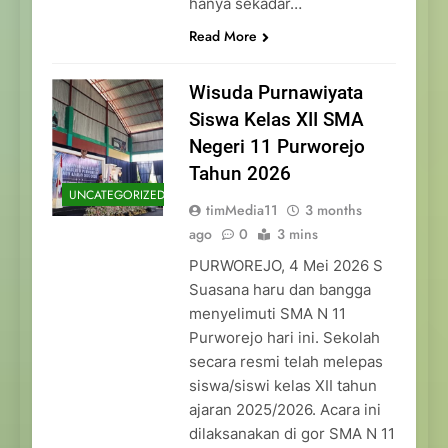
hanya sekadar…
Read More
Wisuda Purnawiyata
Siswa Kelas XII SMA
Negeri 11 Purworejo
Tahun 2026
UNCATEGORIZED
timMedia11
3 months
ago
0
3 mins
PURWOREJO, 4 Mei 2026 S
Suasana haru dan bangga
menyelimuti SMA N 11
Purworejo hari ini. Sekolah
secara resmi telah melepas
siswa/siswi kelas XII tahun
ajaran 2025/2026. Acara ini
dilaksanakan di gor SMA N 11