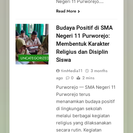
Negeri 11 Purworejo….
Read More
Budaya Positif di SMA
Negeri 11 Purworejo:
Membentuk Karakter
Religius dan Disiplin
UNCATEGORIZED
Siswa
timMedia11
3 months
ago
0
2 mins
Purworejo — SMA Negeri 11
Purworejo terus
menanamkan budaya positif
di lingkungan sekolah
melalui berbagai kegiatan
religius yang dilaksanakan
secara rutin. Kegiatan