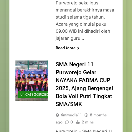
Purworejo sekaligus
menandai berakhirnya masa
studi selama tiga tahun.
Acara yang dimulai pukul
09.00 WIB ini dihadiri oleh
jajaran guru…
Read More
SMA Negeri 11
Purworejo Gelar
NAYAKA PADMA CUP
2025, Ajang Bergengsi
UNCATEGORIZED
Bola Voli Putri Tingkat
SMA/SMK
timMedia11
8 months
ago
0
2 mins
Purworejo – SMA Negeri 11