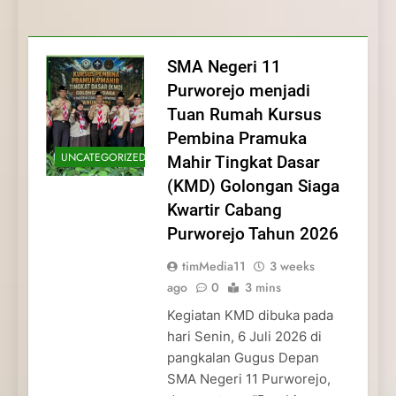
Membentuk Jiwa
Membentuk Jiwa Kepemimpinan,
Membangun Disiplin, Kekompakan, dan
Kwartir Cabang Purworejo Tahun 2026
Kepemimpinan, Disiplin,
Disiplin, dan Pengabdian Generasi
Kepedulian
dan Pengabdian Generasi
Pramuka
SMA Negeri 11
Pramuka
Purworejo menjadi
Tuan Rumah Kursus
Pembina Pramuka
UNCATEGORIZED
Mahir Tingkat Dasar
(KMD) Golongan Siaga
Kwartir Cabang
Purworejo Tahun 2026
timMedia11
3 weeks
ago
0
3 mins
Kegiatan KMD dibuka pada
hari Senin, 6 Juli 2026 di
pangkalan Gugus Depan
SMA Negeri 11 Purworejo,