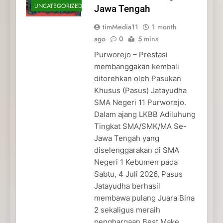
UNCATEGORIZED
Jawa Tengah
timMedia11
1 month
ago
0
5 mins
Purworejo – Prestasi
membanggakan kembali
ditorehkan oleh Pasukan
Khusus (Pasus) Jatayudha
SMA Negeri 11 Purworejo.
Dalam ajang LKBB Adiluhung
Tingkat SMA/SMK/MA Se-
Jawa Tengah yang
diselenggarakan di SMA
Negeri 1 Kebumen pada
Sabtu, 4 Juli 2026, Pasus
Jatayudha berhasil
membawa pulang Juara Bina
2 sekaligus meraih
penghargaan Best Make