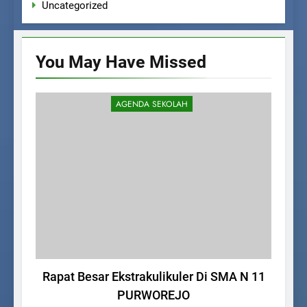
Uncategorized
You May Have
Missed
AGENDA SEKOLAH
Rapat Besar Ekstrakulikuler Di SMA N 11
Se
PURWOREJO