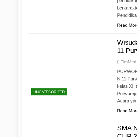
pendidika
berkarak
Pendidik
Read Mor
Wisuda
11 Pur
TimMed
PURWOREJ
N 11 Purw
kelas XII
UNCATEGORIZED
Purworejo
Acara yan
Read Mor
SMA N
CUP 20