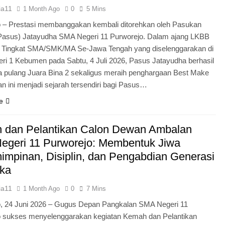
ia11
1 Month Ago
0
5 Mins
 – Prestasi membanggakan kembali ditorehkan oleh Pasukan
Pasus) Jatayudha SMA Negeri 11 Purworejo. Dalam ajang LKBB
g Tingkat SMA/SMK/MA Se-Jawa Tengah yang diselenggarakan di
i 1 Kebumen pada Sabtu, 4 Juli 2026, Pasus Jatayudha berhasil
pulang Juara Bina 2 sekaligus meraih penghargaan Best Make
n ini menjadi sejarah tersendiri bagi Pasus…
e
 dan Pelantikan Calon Dewan Ambalan
egeri 11 Purworejo: Membentuk Jiwa
mpinan, Disiplin, dan Pengabdian Generasi
ka
ia11
1 Month Ago
0
7 Mins
o, 24 Juni 2026 – Gugus Depan Pangkalan SMA Negeri 11
o sukses menyelenggarakan kegiatan Kemah dan Pelantikan