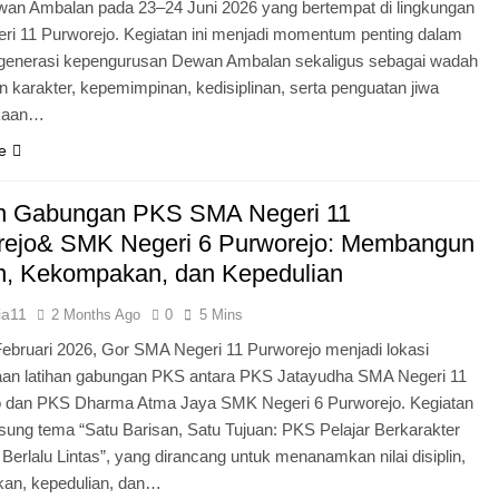
an Ambalan pada 23–24 Juni 2026 yang bertempat di lingkungan
i 11 Purworejo. Kegiatan ini menjadi momentum penting dalam
egenerasi kepengurusan Dewan Ambalan sekaligus sebagai wadah
 karakter, kepemimpinan, kedisiplinan, serta penguatan jiwa
kaan…
e
an Gabungan PKS SMA Negeri 11
rejo& SMK Negeri 6 Purworejo: Membangun
in, Kekompakan, dan Kepedulian
ia11
2 Months Ago
0
5 Mins
Februari 2026, Gor SMA Negeri 11 Purworejo menjadi lokasi
aan latihan gabungan PKS antara PKS Jatayudha SMA Negeri 11
o dan PKS Dharma Atma Jaya SMK Negeri 6 Purworejo. Kegiatan
sung tema “Satu Barisan, Satu Tujuan: PKS Pelajar Berkarakter
 Berlalu Lintas”, yang dirancang untuk menanamkan nilai disiplin,
an, kepedulian, dan…