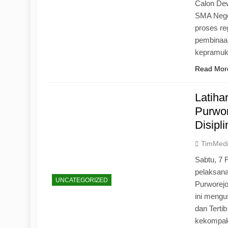
Calon Dew
SMA Neger
proses r
pembinaan
kepramu
Read Mor
Latih
Purwo
Disipl
TimMed
Sabtu, 7 
pelaksan
UNCATEGORIZED
Purworej
ini mengu
dan Tertib
kekompak