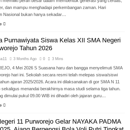
n memiliki peran besar dalam membentuk generasi yang cerdas,
ter, dan mampu menghadapi perkembangan zaman. Hari
an Nasional bukan hanya sekadar…
e
 Purnawiyata Siswa Kelas XII SMA Negeri
worejo Tahun 2026
ia11
3 Months Ago
0
3 Mins
O, 4 Mei 2026 S Suasana haru dan bangga menyelimuti SMA
orejo hari ini. Sekolah secara resmi telah melepas siswa/siswi
 tahun ajaran 2025/2026. Acara ini dilaksanakan di gor SMA N 11
 sekaligus menandai berakhirnya masa studi selama tiga tahun.
g dimulai pukul 09.00 WIB ini dihadiri oleh jajaran guru…
e
egeri 11 Purworejo Gelar NAYAKA PADMA
25, Ajang Bergengsi Bola Voli Putri Tingkat