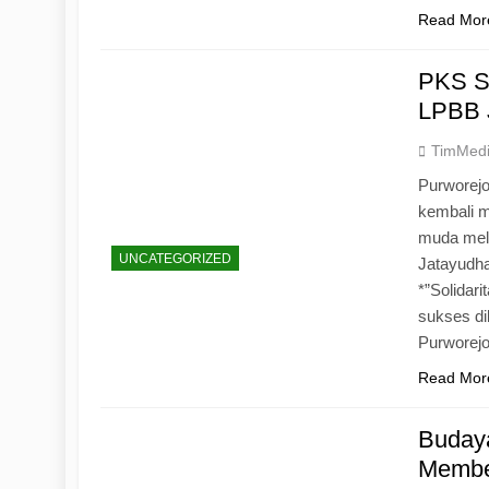
Read Mor
PKS S
LPBB 
TimMed
Purworejo
kembali 
muda mela
UNCATEGORIZED
Jatayudh
*”Solidar
sukses di
Purworej
Read Mor
Budaya
Memben