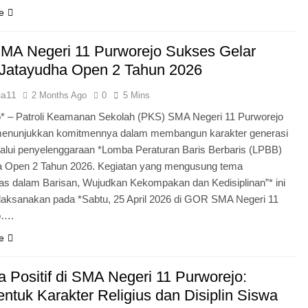
e
MA Negeri 11 Purworejo Sukses Gelar
Jatayudha Open 2 Tahun 2026
ia11
2 Months Ago
0
5 Mins
* – Patroli Keamanan Sekolah (PKS) SMA Negeri 11 Purworejo
menunjukkan komitmennya dalam membangun karakter generasi
lui penyelenggaraan *Lomba Peraturan Baris Berbaris (LPBB)
a Open 2 Tahun 2026. Kegiatan yang mengusung tema
itas dalam Barisan, Wujudkan Kekompakan dan Kedisiplinan”* ini
laksanakan pada *Sabtu, 25 April 2026 di GOR SMA Negeri 11
o….
e
 Positif di SMA Negeri 11 Purworejo:
tuk Karakter Religius dan Disiplin Siswa