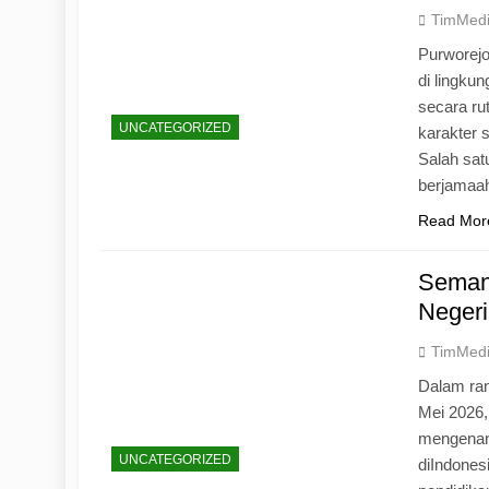
TimMed
Purworej
di lingku
secara ru
UNCATEGORIZED
karakter s
Salah sat
berjamaah
Read Mor
Seman
Negeri
TimMed
Dalam ran
Mei 2026
mengenang
UNCATEGORIZED
diIndones