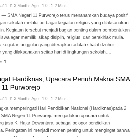
ia11
3 Months Ago
0
2 Mins
o — SMA Negeri 11 Purworejo terus menanamkan budaya positif
ngan sekolah melalui berbagai kegiatan religius yang dilaksanakan
tin. Kegiatan tersebut menjadi bagian penting dalam pembentukan
iswa agar memiliki sikap disiplin, religius, dan berakhlak mulia.
u kegiatan unggulan yang diterapkan adalah shalat dzuhur
 yang dilaksanakan setiap hari di lingkungan sekolah….
e
gat Hardiknas, Upacara Penuh Makna SMA
 11 Purworejo
ia11
3 Months Ago
0
2 Mins
gka memperingati Hari Pendidikan Nasional (Hardiknas)pada 2
, SMA Negeri 11 Purworejo mengadakan upacara untuk
 jasa Ki Hajar Dewantara, sebagai pelopor pendidikan
ia. Peringatan ini menjadi momen penting untuk mengingat bahwa