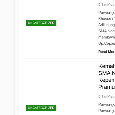
TimMed
Purworejo
Khusus (
UNCATEGORIZED
Adiluhun
SMA Neger
membawa 
Up.Capaia
Read Mor
Kemah
SMA N
Kepemi
Pramu
TimMed
Purworej
UNCATEGORIZED
Purworej