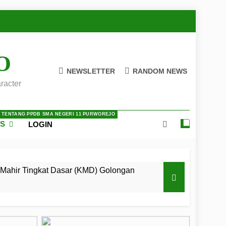
O
NEWSLETTER
RANDOM NEWS
racter
A TENTANG PPDB SMA NEGERI 11 PURWOREJO
ES
LOGIN
Mahir Tingkat Dasar (KMD) Golongan
 LKBB Adiluhung Se-Jawa Tengah