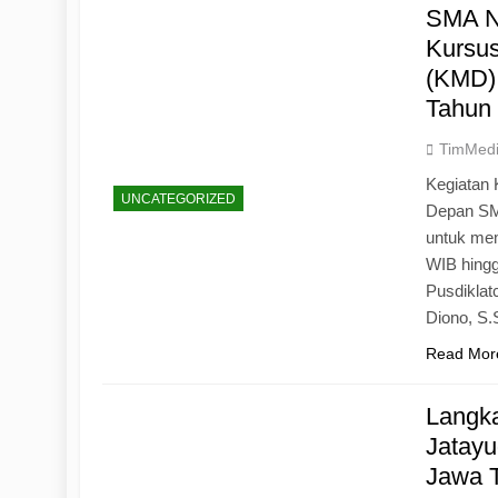
SMA N
Kursu
(KMD)
Tahun
TimMed
Kegiatan 
UNCATEGORIZED
Depan SM
untuk mem
WIB hingg
Pusdiklat
Diono, S
Read Mor
Langk
Jatayu
Jawa 