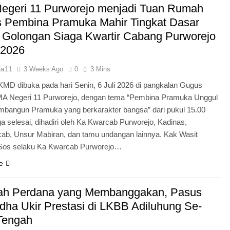
egeri 11 Purworejo menjadi Tuan Rumah
Pengabdian Generasi P
s Pembina Pramuka Mahir Tingkat Dasar
 Golongan Siaga Kwartir Cabang Purworejo
 2026
ia11
3 Weeks Ago
0
3 Mins
KMD dibuka pada hari Senin, 6 Juli 2026 di pangkalan Gugus
A Negeri 11 Purworejo, dengan tema “Pembina Pramuka Unggul
bangun Pramuka yang berkarakter bangsa” dari pukul 15.00
a selesai, dihadiri oleh Ka Kwarcab Purworejo, Kadinas,
cab, Unsur Mabiran, dan tamu undangan lainnya. Kak Wasit
.Sos selaku Ka Kwarcab Purworejo…
e
ah Perdana yang Membanggakan, Pasus
dha Ukir Prestasi di LKBB Adiluhung Se-
Tengah