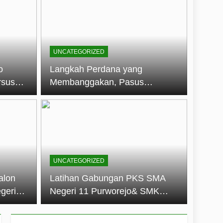
embentuk Jiwa Kepemimpinan, Disiplin,
jo: Membangun Disiplin, Kekompakan,
UNCATEGORIZED
un 2026
o
Langkah Perdana yang
rsus
Membanggakan, Pasus
dan Disiplin Siswa
Jatayudha Ukir Prestasi di
longan
LKBB Adiluhung Se-Jawa
Tengah
UNCATEGORIZED
alon
Latihan Gabungan PKS SMA
geri
Negeri 11 Purworejo& SMK
k Jiwa
Negeri 6 Purworejo:
 dan
Membangun Disiplin,