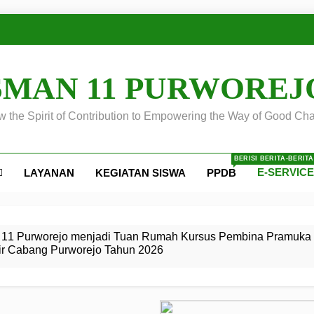
SMAN 11 PURWOREJ
 the Spirit of Contribution to Empowering the Way of Good Cha
BERISI BERITA-BERIT
E-SERVIC
LAYANAN
KEGIATAN SISWA
PPDB
ejo
 Calon
S SMA
ursus
s
egeri 11
 SMK
11 Purworejo menjadi Tuan Rumah Kursus Pembina Pramuka 
ir Cabang Purworejo Tahun 2026
r Tingkat
i di LKBB
 Jiwa
Membangun
di pangkalan Gugus Depan
ehkan oleh Pasukan Khusus
SMA Negeri 11 Purworejo
o menjadi lokasi pelaksanaan
 Siaga
ngah
, dan
dan
dana yang Membanggakan, Pasus Jatayudha Ukir Prestasi di
ejo Tahun
Pramuka