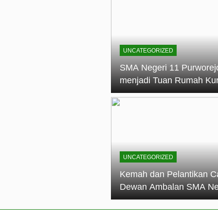
elantikan Calon Dewan Ambalan SMA Negeri 11 Purworejo: M
dian Generasi Pramuka
ungan PKS SMA Negeri 11 Purworejo& SMK Negeri 6 Purwore
ian
UNCATEGORIZED
eri 11 Purworejo Sukses Gelar LPBB Jatayudha Open 2 Tah
SMA Negeri 11 Purworej
menjadi Tuan Rumah Ku
tif di SMA Negeri 11 Purworejo: Membentuk Karakter Religius 
Pembina Pramuka Mahir
Tingkat Dasar (KMD) Go
Siaga Kwartir Cabang
Purworejo Tahun 2026
UNCATEGORIZED
Kemah dan Pelantikan C
Dewan Ambalan SMA Ne
11 Purworejo: Membentu
Kepemimpinan, Disiplin,