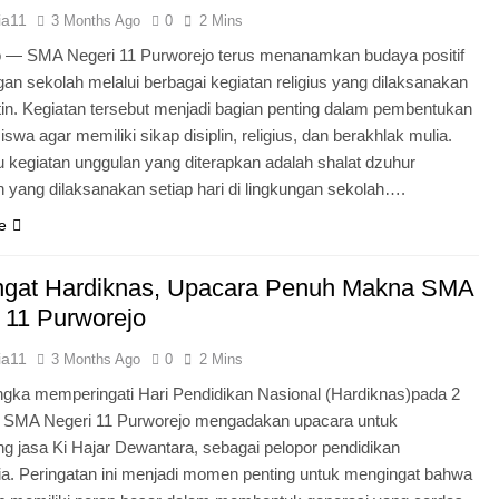
ia11
3 Months Ago
0
2 Mins
o — SMA Negeri 11 Purworejo terus menanamkan budaya positif
ngan sekolah melalui berbagai kegiatan religius yang dilaksanakan
tin. Kegiatan tersebut menjadi bagian penting dalam pembentukan
iswa agar memiliki sikap disiplin, religius, dan berakhlak mulia.
u kegiatan unggulan yang diterapkan adalah shalat dzuhur
 yang dilaksanakan setiap hari di lingkungan sekolah….
e
gat Hardiknas, Upacara Penuh Makna SMA
 11 Purworejo
ia11
3 Months Ago
0
2 Mins
gka memperingati Hari Pendidikan Nasional (Hardiknas)pada 2
, SMA Negeri 11 Purworejo mengadakan upacara untuk
 jasa Ki Hajar Dewantara, sebagai pelopor pendidikan
ia. Peringatan ini menjadi momen penting untuk mengingat bahwa