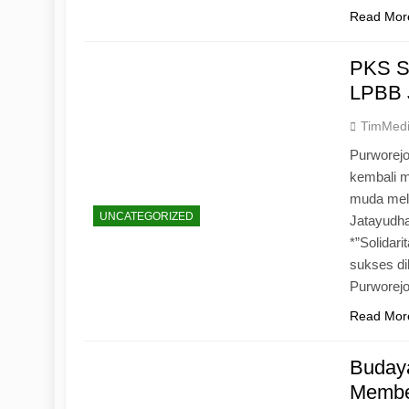
Read Mor
PKS S
LPBB 
TimMed
Purworejo
kembali 
muda mela
UNCATEGORIZED
Jatayudh
*”Solidar
sukses di
Purworej
Read Mor
Budaya
Memben