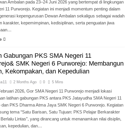
an Ambalan pada 23–24 Juni 2026 yang bertempat di lingkungan
i 11 Purworejo. Kegiatan ini menjadi momentum penting dalam
egenerasi kepengurusan Dewan Ambalan sekaligus sebagai wadah
 karakter, kepemimpinan, kedisiplinan, serta penguatan jiwa
kaan…
e
an Gabungan PKS SMA Negeri 11
rejo& SMK Negeri 6 Purworejo: Membangun
in, Kekompakan, dan Kepedulian
ia11
2 Months Ago
0
5 Mins
Februari 2026, Gor SMA Negeri 11 Purworejo menjadi lokasi
aan latihan gabungan PKS antara PKS Jatayudha SMA Negeri 11
o dan PKS Dharma Atma Jaya SMK Negeri 6 Purworejo. Kegiatan
sung tema “Satu Barisan, Satu Tujuan: PKS Pelajar Berkarakter
 Berlalu Lintas”, yang dirancang untuk menanamkan nilai disiplin,
an, kepedulian, dan…