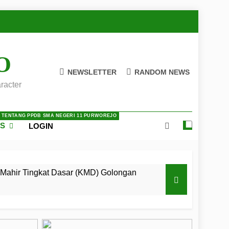
O
NEWSLETTER
RANDOM NEWS
racter
A TENTANG PPDB SMA NEGERI 11 PURWOREJO
ES
LOGIN
Mahir Tingkat Dasar (KMD) Golongan
 LKBB Adiluhung Se-Jawa Tengah