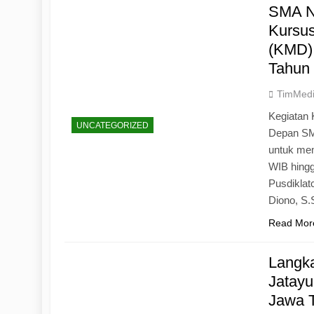
SMA N
Kursu
(KMD)
Tahun
TimMed
Kegiatan 
UNCATEGORIZED
Depan SM
untuk mem
WIB hingg
Pusdiklat
Diono, S
Read Mor
Langk
Jatayu
Jawa 