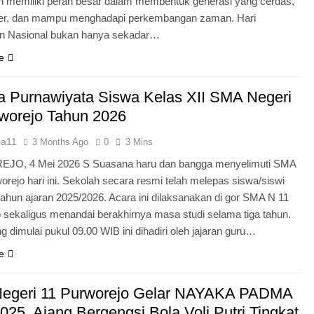
n memiliki peran besar dalam membentuk generasi yang cerdas,
ter, dan mampu menghadapi perkembangan zaman. Hari
an Nasional bukan hanya sekadar…
e
 Purnawiyata Siswa Kelas XII SMA Negeri
worejo Tahun 2026
ia11
3 Months Ago
0
3 Mins
O, 4 Mei 2026 S Suasana haru dan bangga menyelimuti SMA
orejo hari ini. Sekolah secara resmi telah melepas siswa/siswi
 tahun ajaran 2025/2026. Acara ini dilaksanakan di gor SMA N 11
 sekaligus menandai berakhirnya masa studi selama tiga tahun.
g dimulai pukul 09.00 WIB ini dihadiri oleh jajaran guru…
e
egeri 11 Purworejo Gelar NAYAKA PADMA
25, Ajang Bergengsi Bola Voli Putri Tingkat