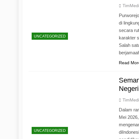
TimMed
Purworej
di lingku
secara ru
UNCATEGORIZED
karakter s
Salah sat
berjamaah
Read Mor
Seman
Negeri
TimMed
Dalam ran
Mei 2026
mengenang
UNCATEGORIZED
diIndones