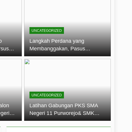
embentuk Jiwa Kepemimpinan, Disiplin,
jo: Membangun Disiplin, Kekompakan,
UNCATEGORIZED
un 2026
o
Langkah Perdana yang
rsus
Membanggakan, Pasus
dan Disiplin Siswa
Jatayudha Ukir Prestasi di
longan
LKBB Adiluhung Se-Jawa
Tengah
UNCATEGORIZED
alon
Latihan Gabungan PKS SMA
geri
Negeri 11 Purworejo& SMK
k Jiwa
Negeri 6 Purworejo:
 dan
Membangun Disiplin,