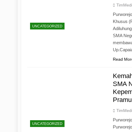
TimMed
Purworejo
Khusus (
UNCATEGORIZED
Adiluhun
SMA Neger
membawa 
Up.Capaia
Read Mor
Kemah
SMA N
Kepemi
Pramu
TimMed
Purworej
UNCATEGORIZED
Purworej