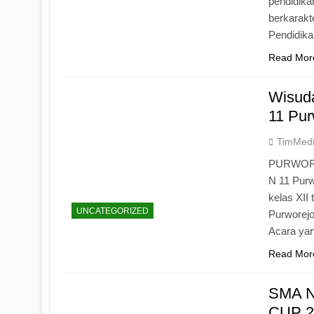
pendidika
berkarak
Pendidik
Read Mor
Wisuda
11 Pur
TimMed
PURWOREJ
N 11 Purw
kelas XII
UNCATEGORIZED
Purworejo
Acara yan
Read Mor
SMA N
CUP 20