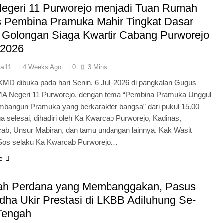
egeri 11 Purworejo menjadi Tuan Rumah
Pengabdian Generasi P
s Pembina Pramuka Mahir Tingkat Dasar
 Golongan Siaga Kwartir Cabang Purworejo
 2026
ia11
4 Weeks Ago
0
3 Mins
KMD dibuka pada hari Senin, 6 Juli 2026 di pangkalan Gugus
A Negeri 11 Purworejo, dengan tema “Pembina Pramuka Unggul
bangun Pramuka yang berkarakter bangsa” dari pukul 15.00
a selesai, dihadiri oleh Ka Kwarcab Purworejo, Kadinas,
cab, Unsur Mabiran, dan tamu undangan lainnya. Kak Wasit
.Sos selaku Ka Kwarcab Purworejo…
e
ah Perdana yang Membanggakan, Pasus
dha Ukir Prestasi di LKBB Adiluhung Se-
Tengah