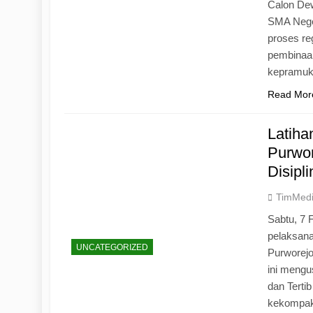
Calon Dew
SMA Neger
proses r
pembinaan
kepramu
Read Mor
Latih
Purwo
Disipl
TimMed
Sabtu, 7 
pelaksan
UNCATEGORIZED
Purworej
ini mengu
dan Tertib
kekompak