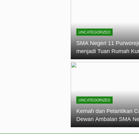
elantikan Calon Dewan Ambalan SMA Negeri 11 Purworejo: M
dian Generasi Pramuka
ungan PKS SMA Negeri 11 Purworejo& SMK Negeri 6 Purwore
ian
UNCATEGORIZED
eri 11 Purworejo Sukses Gelar LPBB Jatayudha Open 2 Tah
SMA Negeri 11 Purworej
menjadi Tuan Rumah Ku
tif di SMA Negeri 11 Purworejo: Membentuk Karakter Religius 
Pembina Pramuka Mahir
Tingkat Dasar (KMD) Go
Siaga Kwartir Cabang
Purworejo Tahun 2026
UNCATEGORIZED
Kemah dan Pelantikan C
Dewan Ambalan SMA Ne
11 Purworejo: Membentu
Kepemimpinan, Disiplin,