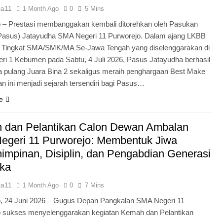
ia11
1 Month Ago
0
5 Mins
 – Prestasi membanggakan kembali ditorehkan oleh Pasukan
Pasus) Jatayudha SMA Negeri 11 Purworejo. Dalam ajang LKBB
g Tingkat SMA/SMK/MA Se-Jawa Tengah yang diselenggarakan di
i 1 Kebumen pada Sabtu, 4 Juli 2026, Pasus Jatayudha berhasil
pulang Juara Bina 2 sekaligus meraih penghargaan Best Make
n ini menjadi sejarah tersendiri bagi Pasus…
e
 dan Pelantikan Calon Dewan Ambalan
egeri 11 Purworejo: Membentuk Jiwa
mpinan, Disiplin, dan Pengabdian Generasi
ka
ia11
1 Month Ago
0
7 Mins
o, 24 Juni 2026 – Gugus Depan Pangkalan SMA Negeri 11
o sukses menyelenggarakan kegiatan Kemah dan Pelantikan