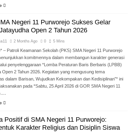
e
MA Negeri 11 Purworejo Sukses Gelar
Jatayudha Open 2 Tahun 2026
ia11
2 Months Ago
0
5 Mins
* – Patroli Keamanan Sekolah (PKS) SMA Negeri 11 Purworejo
menunjukkan komitmennya dalam membangun karakter generasi
lui penyelenggaraan *Lomba Peraturan Baris Berbaris (LPBB)
a Open 2 Tahun 2026. Kegiatan yang mengusung tema
itas dalam Barisan, Wujudkan Kekompakan dan Kedisiplinan”* ini
laksanakan pada *Sabtu, 25 April 2026 di GOR SMA Negeri 11
o….
e
 Positif di SMA Negeri 11 Purworejo:
tuk Karakter Religius dan Disiplin Siswa