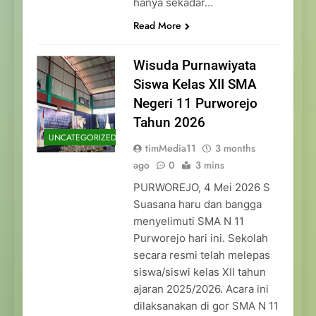
hanya sekadar…
Read More
Wisuda Purnawiyata
Siswa Kelas XII SMA
Negeri 11 Purworejo
Tahun 2026
UNCATEGORIZED
timMedia11
3 months
ago
0
3 mins
PURWOREJO, 4 Mei 2026 S
Suasana haru dan bangga
menyelimuti SMA N 11
Purworejo hari ini. Sekolah
secara resmi telah melepas
siswa/siswi kelas XII tahun
ajaran 2025/2026. Acara ini
dilaksanakan di gor SMA N 11