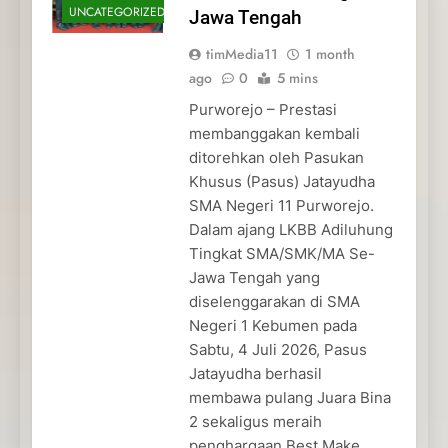
UNCATEGORIZED
Jawa Tengah
timMedia11
1 month
ago
0
5 mins
Purworejo – Prestasi
membanggakan kembali
ditorehkan oleh Pasukan
Khusus (Pasus) Jatayudha
SMA Negeri 11 Purworejo.
Dalam ajang LKBB Adiluhung
Tingkat SMA/SMK/MA Se-
Jawa Tengah yang
diselenggarakan di SMA
Negeri 1 Kebumen pada
Sabtu, 4 Juli 2026, Pasus
Jatayudha berhasil
membawa pulang Juara Bina
2 sekaligus meraih
penghargaan Best Make