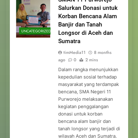
Salurkan Donasi untuk
Korban Bencana Alam
Banjir dan Tanah
UNCATEGORIZED
Longsor di Aceh dan
Sumatra
timMedia11
8 months
ago
0
2 mins
Dalam rangka menunjukkan
kepedulian sosial terhadap
masyarakat yang terdampak
bencana, SMA Negeri 11
Purworejo melaksanakan
kegiatan penggalangan
donasi untuk korban
bencana alam banjir dan
tanah longsor yang terjadi di
wilayah Aceh dan Sumatra.