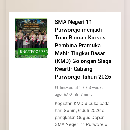
Membentuk Jiwa
Membentuk Jiwa Kepemimpinan,
Membangun Disiplin, Kekompakan, dan
Kwartir Cabang Purworejo Tahun 2026
Kepemimpinan, Disiplin,
Disiplin, dan Pengabdian Generasi
Kepedulian
dan Pengabdian Generasi
Pramuka
SMA Negeri 11
Pramuka
Purworejo menjadi
Tuan Rumah Kursus
Pembina Pramuka
UNCATEGORIZED
Mahir Tingkat Dasar
(KMD) Golongan Siaga
Kwartir Cabang
Purworejo Tahun 2026
timMedia11
3 weeks
ago
0
3 mins
Kegiatan KMD dibuka pada
hari Senin, 6 Juli 2026 di
pangkalan Gugus Depan
SMA Negeri 11 Purworejo,