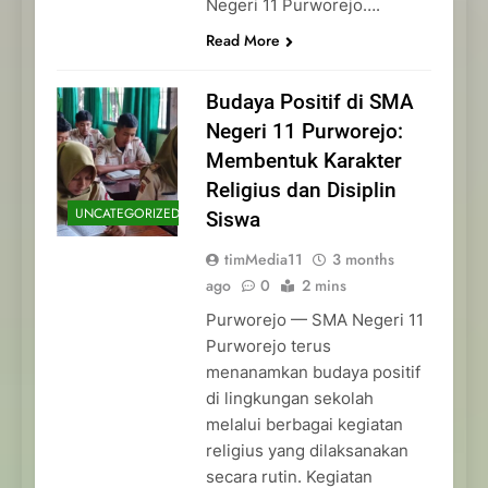
Negeri 11 Purworejo….
Read More
Budaya Positif di SMA
Negeri 11 Purworejo:
Membentuk Karakter
Religius dan Disiplin
UNCATEGORIZED
Siswa
timMedia11
3 months
ago
0
2 mins
Purworejo — SMA Negeri 11
Purworejo terus
menanamkan budaya positif
di lingkungan sekolah
melalui berbagai kegiatan
religius yang dilaksanakan
secara rutin. Kegiatan