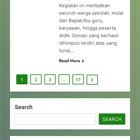
Kegiatan ini melibatkan
seluruh warga sekolah, mulai
dari Bapak/Ibu guru,
karyawan, hingga peserta
didik. Donasi yang berhasil
dihimpun terdiri atas uang
tunai,…
Read More
1
2
3
…
17
Search
SEARCH