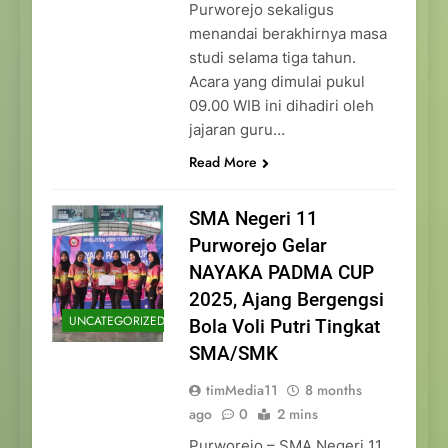
Purworejo sekaligus
menandai berakhirnya masa
studi selama tiga tahun.
Acara yang dimulai pukul
09.00 WIB ini dihadiri oleh
jajaran guru…
Read More
SMA Negeri 11
Purworejo Gelar
NAYAKA PADMA CUP
2025, Ajang Bergengsi
UNCATEGORIZED
Bola Voli Putri Tingkat
SMA/SMK
timMedia11
8 months
ago
0
2 mins
Purworejo – SMA Negeri 11