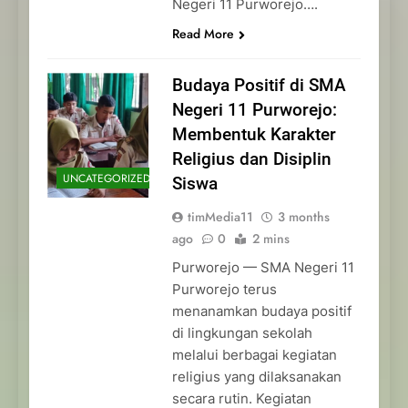
Negeri 11 Purworejo….
Read More
Budaya Positif di SMA
Negeri 11 Purworejo:
Membentuk Karakter
Religius dan Disiplin
UNCATEGORIZED
Siswa
timMedia11
3 months
ago
0
2 mins
Purworejo — SMA Negeri 11
Purworejo terus
menanamkan budaya positif
di lingkungan sekolah
melalui berbagai kegiatan
religius yang dilaksanakan
secara rutin. Kegiatan