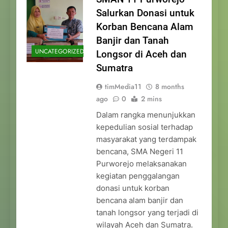
Salurkan Donasi untuk
Korban Bencana Alam
Banjir dan Tanah
UNCATEGORIZED
Longsor di Aceh dan
Sumatra
timMedia11
8 months
ago
0
2 mins
Dalam rangka menunjukkan
kepedulian sosial terhadap
masyarakat yang terdampak
bencana, SMA Negeri 11
Purworejo melaksanakan
kegiatan penggalangan
donasi untuk korban
bencana alam banjir dan
tanah longsor yang terjadi di
wilayah Aceh dan Sumatra.