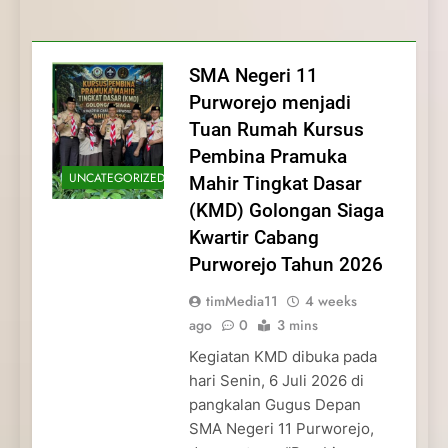
Membentuk Jiwa
Membentuk Jiwa Kepemimpinan,
Membangun Disiplin, Kekompakan, dan
Kwartir Cabang Purworejo Tahun 2026
Kepemimpinan, Disiplin,
Disiplin, dan Pengabdian Generasi
Kepedulian
dan Pengabdian Generasi
Pramuka
SMA Negeri 11
Pramuka
Purworejo menjadi
Tuan Rumah Kursus
Pembina Pramuka
UNCATEGORIZED
Mahir Tingkat Dasar
(KMD) Golongan Siaga
Kwartir Cabang
Purworejo Tahun 2026
timMedia11
4 weeks
ago
0
3 mins
Kegiatan KMD dibuka pada
hari Senin, 6 Juli 2026 di
pangkalan Gugus Depan
SMA Negeri 11 Purworejo,