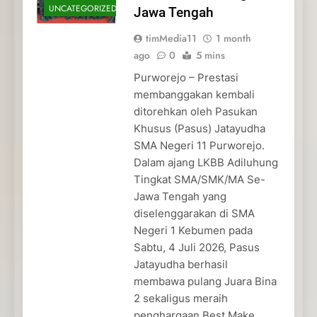
UNCATEGORIZED
Jawa Tengah
timMedia11
1 month
ago
0
5 mins
Purworejo – Prestasi
membanggakan kembali
ditorehkan oleh Pasukan
Khusus (Pasus) Jatayudha
SMA Negeri 11 Purworejo.
Dalam ajang LKBB Adiluhung
Tingkat SMA/SMK/MA Se-
Jawa Tengah yang
diselenggarakan di SMA
Negeri 1 Kebumen pada
Sabtu, 4 Juli 2026, Pasus
Jatayudha berhasil
membawa pulang Juara Bina
2 sekaligus meraih
penghargaan Best Make