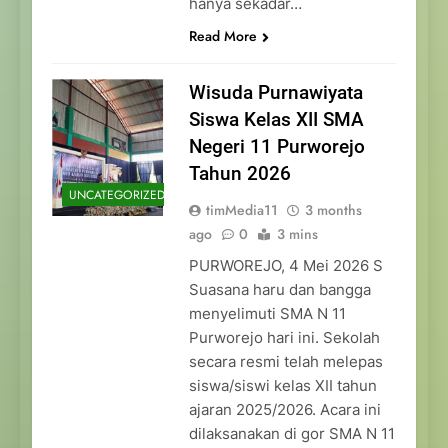
hanya sekadar…
Read More
Wisuda Purnawiyata
Siswa Kelas XII SMA
Negeri 11 Purworejo
Tahun 2026
UNCATEGORIZED
timMedia11
3 months
ago
0
3 mins
PURWOREJO, 4 Mei 2026 S
Suasana haru dan bangga
menyelimuti SMA N 11
Purworejo hari ini. Sekolah
secara resmi telah melepas
siswa/siswi kelas XII tahun
ajaran 2025/2026. Acara ini
dilaksanakan di gor SMA N 11