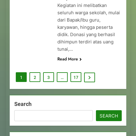
Kegiatan ini melibatkan
seluruh warga sekolah, mulai
dari Bapak/Ibu guru,
karyawan, hingga peserta
didik. Donasi yang berhasil
dihimpun terdiri atas uang
tunai,…
Read More
1
2
3
…
17
Search
SEARCH