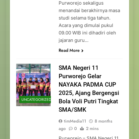
Purworejo sekaligus
menandai berakhirnya masa
studi selama tiga tahun.
Acara yang dimulai pukul
09.00 WIB ini dihadiri oleh
jajaran guru…
Read More
SMA Negeri 11
Purworejo Gelar
NAYAKA PADMA CUP
2025, Ajang Bergengsi
UNCATEGORIZED
Bola Voli Putri Tingkat
SMA/SMK
timMedia11
8 months
ago
0
2 mins
Purworejo – SMA Negeri 11